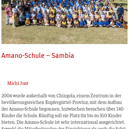
Amano-Schule – Sambia
Michi Just
2004 wur­de außer­halb von Chin­go­la, einem Zen­trum in der
bevöl­ke­rungs­rei­chen Kup­­fer­­gür­­­tel-Pro­­vinz, mit dem Auf­bau
der Ama­­no-Schu­­le begon­nen. Inzwi­schen besu­chen über 140
Kin­der die Schu­le. Künf­tig soll sie Platz für bis zu 350 Kin­der
bie­ten. Die Ama­­no-Schu­­le ist sehr inter­na­tio­nal aus­ge­rich­tet.
Sowohl die Mit­ar­bei­ten­den der Ein­rich­tung als auch die Schü­