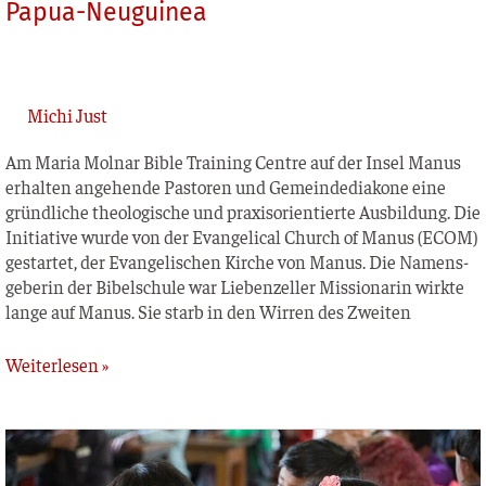
Papua-Neuguinea
Michi Just
Am Maria Mol­nar Bible Trai­ning Cent­re auf der Insel Manus
erhal­ten ange­hen­de Pas­to­ren und Gemein­de­dia­ko­ne eine
gründ­li­che theo­lo­gi­sche und pra­xis­ori­en­tier­te Aus­bil­dung. Die
Initia­ti­ve wur­de von der Evan­ge­li­cal Church of Manus (ECOM)
gestar­tet, der Evan­ge­li­schen Kir­che von Manus. Die Namens­
ge­be­rin der Bibel­schu­le war Lie­ben­zel­ler Mis­sio­na­rin wirk­te
lan­ge auf Manus. Sie starb in den Wir­ren des Zweiten
Weiterlesen »
Kinderdorf
Dinajpur