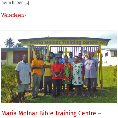
heim haben […]
Weiterlesen »
Maria
Molnar
Bible
Training
Centre
–
Papua-
Neuguinea
Maria Molnar Bible Training Centre –