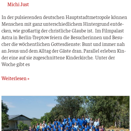
Michi Just
In der pul­sie­ren­den deut­schen Haupt­stadt­me­tro­po­le kön­nen
Men­schen mit ganz unter­schied­li­chem Hin­ter­grund ent­de­
cken, wie groß­ar­tig der christ­li­che Glau­be ist. Im Film­pa­last
Astra in Ber­­lin-Trep­­tow fei­ern die Besu­che­rin­nen und Besu­
cher die wöchent­li­chen Got­tes­diens­te: Bunt und immer nah
an Jesus und dem All­tag der Gäs­te dran. Par­al­lel erle­ben Kin­
der eine auf sie zuge­schnit­te­ne Kin­der­kir­che. Unter der
Woche gibt es
Weiterlesen »
Amano-
Schule
–
Sambia