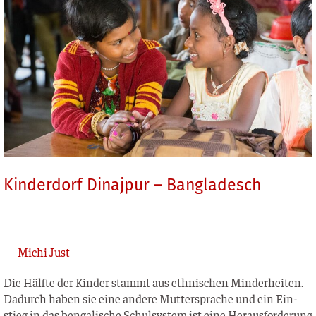
–
Bangladesch
Kinderdorf Dinajpur – Bangladesch
Michi Just
Die Hälf­te der Kin­der stammt aus eth­ni­schen Min­der­hei­ten.
Dadurch haben sie eine ande­re Mut­ter­spra­che und ein Ein­
stieg in das ben­ga­li­sche Schul­sys­tem ist eine Her­aus­for­de­rung