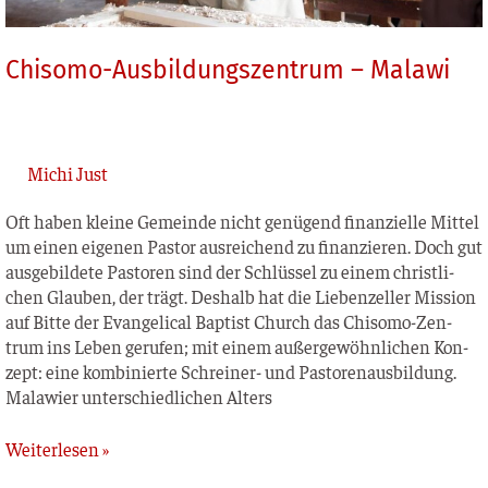
Chisomo-Ausbildungszentrum – Malawi
Michi Just
Oft haben klei­ne Gemein­de nicht genü­gend finan­zi­el­le Mit­tel
um einen eige­nen Pas­tor aus­rei­chend zu finan­zie­ren. Doch gut
aus­ge­bil­de­te Pas­to­ren sind der Schlüs­sel zu einem christ­li­
chen Glau­ben, der trägt. Des­halb hat die Lie­ben­zel­ler Mis­si­on
auf Bit­te der Evan­ge­li­cal Bap­tist Church das Chiso­­mo-Zen­­
trum ins Leben geru­fen; mit einem außer­ge­wöhn­li­chen Kon­
zept: eine kom­bi­nier­te Schrei­­ner- und Pas­to­ren­aus­bil­dung.
Mala­wi­er unter­schied­li­chen Alters
Weiterlesen »