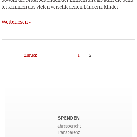
ler kom­men aus vie­len ver­schie­de­nen Län­dern. Kinder
Weiterlesen »
←
Zurück
1
2
SPENDEN
Jahresbericht
Transparenz