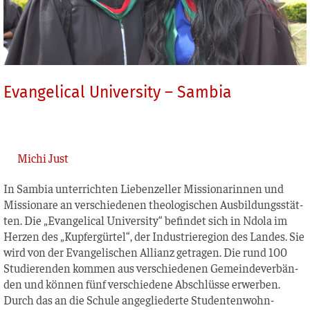
Evangelical University – Sambia
Michi Just
In Sam­bia unter­rich­ten Lie­ben­zel­ler Mis­sio­na­rin­nen und
Mis­sio­na­re an ver­schie­de­nen theo­lo­gi­schen Aus­bil­dungs­stät­
ten. Die „Evan­ge­li­cal Uni­ver­si­ty“ befin­det sich in Ndo­la im
Her­zen des „Kup­fer­gür­tel“, der Indus­trie­re­gi­on des Lan­des. Sie
wird von der Evan­ge­li­schen Alli­anz getra­gen. Die rund 100
Stu­die­ren­den kom­men aus ver­schie­de­nen Gemein­de­ver­bän­
den und kön­nen fünf ver­schie­de­ne Abschlüs­se erwer­ben.
Durch das an die Schu­le ange­glie­der­te Stu­den­ten­wohn­