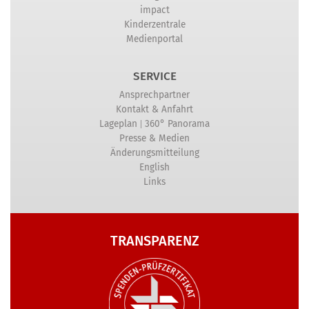
impact
Kinderzentrale
Medienportal
SERVICE
Ansprechpartner
Kontakt & Anfahrt
|
Lageplan
360° Panorama
Presse & Medien
Änderungsmitteilung
English
Links
TRANSPARENZ