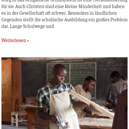
für sie. Auch Chris­ten sind eine klei­ne Min­der­heit und haben
es in der Gesell­schaft oft schwer. Beson­ders in länd­li­chen
Gegen­den stellt die schu­li­sche Aus­bil­dung ein gro­ßes Pro­blem
dar. Lan­ge Schul­we­ge und
Weiterlesen »
Chisomo-
Ausbildungszentrum
–
Malawi