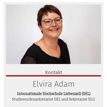
Kontakt
Elvira Adam
Inter­na­tio­na­le Hoch­schu­le Lie­ben­zell (IHL)
Stu­die­ren­den­se­kre­ta­ri­at IHL und Sekre­ta­ri­at SLG