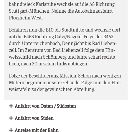
bahn­drei­eck Karls­ru­he wechs­le auf die A8 Rich­tung
Stutt­gart-Mün­chen. Neh­me die Auto­bahn­aus­fahrt
Pforz­heim West.
Befah­ren nun die B10 bis Stadt­mit­te und wechs­le dort
auf die B463 Rich­tung Calw/Nagold. Fol­ge der B463
durch Unter­rei­chen­bach, Denn­jächt bis Bad Lie­ben­
zell. Im Zen­trum von Bad Lie­ben­zell fol­ge dem Hin­
weis­schild nach Schöm­berg und fah­re scharf rechts
hoch, nach 30 m scharf links abbiegen.
Fol­ge der Beschil­de­rung Mis­si­on. Schon nach weni­gen
Metern begin­nen unse­re Gebäu­de. Fol­ge nun den Hin­
weis­ta­feln zu der gewünsch­ten Abteilung.
Anfahrt von Osten / Südosten
Anfahrt von Süden
Anrei­se mit der Bahn