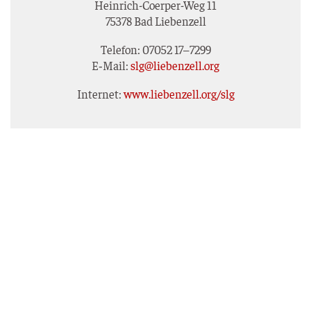
Hein­rich-Coer­per-Weg 11
75378 Bad Liebenzell
Tele­fon: 07052 17–7299
E‑Mail:
slg@liebenzell.org
Inter­net:
www.liebenzell.org/slg