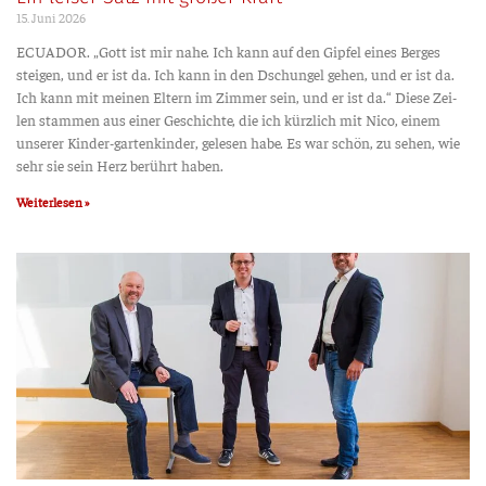
15. Juni 2026
ECUADOR. „Gott ist mir nahe. Ich kann auf den Gip­fel eines Ber­ges
stei­gen, und er ist da. Ich kann in den Dschun­gel gehen, und er ist da.
Ich kann mit mei­nen Eltern im Zim­mer sein, und er ist da.“ Die­se Zei­
len stam­men aus einer Geschich­te, die ich kürz­lich mit Nico, einem
unse­rer Kin­­der-gar­­ten­kin­­der, gele­sen habe. Es war schön, zu sehen, wie
sehr sie sein Herz berührt haben.
Weiterlesen »