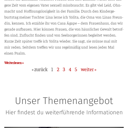
ge­re Zeit vom eige­nen Vater sexu­ell miss­braucht. Es gibt viel Leid, Ohn­
macht und Hoff­nungs­lo­sig­keit in der Fami­lie. Durch den Kin­der­ge­
burts­tag mei­ner Toch­ter Lina ler­ne ich Yoli­ta, die Oma von Linas Freun­
din, ken­nen. Ich erzäh­le ihr von Casa Ága­pe – dem Frau­en­haus, das wir
gera­de auf­bau­en. Hier kön­nen Frau­en, die von häus­li­cher Gewalt betrof­
fen sind, Zuflucht fin­den und von Seel­sor­ge­rin­nen beglei­tet wer­den.
Kur­ze Zeit spä­ter tref­fe ich Yoli­ta wie­der. Sie sagt, sie müs­se mal mit
mir reden. Seit­dem tref­fen wir uns regel­mä­ßig und lesen jedes Mal
einen Psalm.
Weiterlesen »
« zurück
1
2
3
4
5
wei­ter »
Unser Themenangebot
Hier findest du weiterführende Informationen