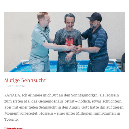
Mutige Sehnsucht
15. Janu­ar 2026
KANADA. Ich erin­ne­re mich gut an den Sonn­tag­mor­gen, als Hos­sein
zum ers­ten Mal das Gemein­de­haus betrat – höf­lich, etwas schüch­tern,
aber mit einer tie­fen Sehn­sucht in den Augen. Gott hat­te ihn auf die­sen
Moment vor­be­rei­tet. Hos­sein – einer unter Mil­lio­nen Immi­gran­ten in
Toronto.
Weiterlesen »