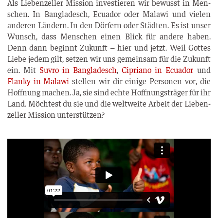
Als Lie­ben­zel­ler Mis­si­on inves­tie­ren wir bewusst in Men­
schen. In Ban­gla­desch, Ecua­dor oder Mala­wi und vie­len
ande­ren Län­dern. In den Dör­fern oder Städ­ten. Es ist unser
Wunsch, dass Men­schen einen Blick für ande­re haben.
Denn dann beginnt Zukunft ­– hier und jetzt. Weil Got­tes
Lie­be jedem gilt, set­zen wir uns gemein­sam für die Zukunft
ein. Mit
Suvro in Ban­gla­desch
,
Cipria­no in Ecua­dor
und
Flan­ky in Mala­wi
stel­len wir dir eini­ge Per­so­nen vor, die
Hoff­nung machen. Ja, sie sind ech­te Hoff­nungs­trä­ger für ihr
Land. Möch­test du sie und die welt­wei­te Arbeit der Lie­ben­
zel­ler Mis­si­on unterstützen?