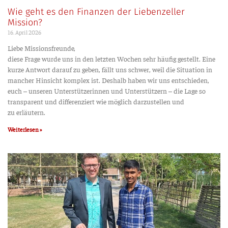
Wie geht es den Finanzen der Liebenzeller
Mission?
16. April 2026
Lie­be Missionsfreunde,
die­se Fra­ge wur­de uns in den letz­ten Wochen sehr häu­fig gestellt. Eine
kur­ze Ant­wort dar­auf zu geben, fällt uns schwer, weil die Situa­ti­on in
man­cher Hin­sicht kom­plex ist. Des­halb haben wir uns ent­schie­den,
euch – unse­ren Unter­stüt­ze­rin­nen und Unter­stüt­zern – die Lage so
trans­pa­rent und dif­fe­ren­ziert wie mög­lich dar­zu­stel­len und
zu erläutern.
Weiterlesen »