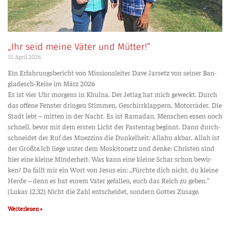
„Ihr seid meine Väter und Mütter!“
15. April 2026
Ein Erfah­rungs­be­richt von Mis­si­ons­lei­ter Dave Jar­setz von sei­ner Ban­­
gla­­desch-Rei­­se im März 2026
Es ist vier Uhr mor­gens in Khul­na. Der Jet­lag hat mich geweckt. Durch
das offe­ne Fens­ter drin­gen Stim­men, Geschirr­klap­pern, Motor­rä­der. Die
Stadt lebt – mit­ten in der Nacht. Es ist Rama­dan. Men­schen essen noch
schnell, bevor mit dem ers­ten Licht der Fas­ten­tag beginnt. Dann durch­
schnei­det der Ruf des Muez­zins die Dun­kel­heit: Alla­hu akbar. Allah ist
der Größte.Ich lie­ge unter dem Mos­ki­to­netz und den­ke: Chris­ten sind
hier eine klei­ne Min­der­heit. Was kann eine klei­ne Schar schon bewir­
ken? Da fällt mir ein Wort von Jesus ein: „Fürch­te dich nicht, du klei­ne
Her­de – denn es hat eurem Vater gefal­len, euch das Reich zu geben.“
(Lukas 12,32) Nicht die Zahl ent­schei­det, son­dern Got­tes Zusage.
Weiterlesen »