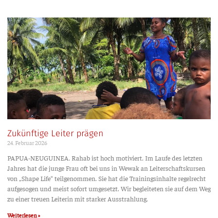
Zukünftige Leiter prägen
24. Febru­ar 2026
PAPUA-NEUGUINEA. Rahab ist hoch moti­viert. Im Lau­fe des letz­ten
Jah­res hat die jun­ge Frau oft bei uns in Wewak an Lei­ter­schafts­kur­sen
von „Shape Life“ teil­ge­nom­men. Sie hat die Trai­nings­in­hal­te regel­recht
auf­ge­so­gen und meist sofort umge­setzt. Wir beglei­te­ten sie auf dem Weg
zu einer treu­en Lei­te­rin mit star­ker Ausstrahlung.
Weiterlesen »