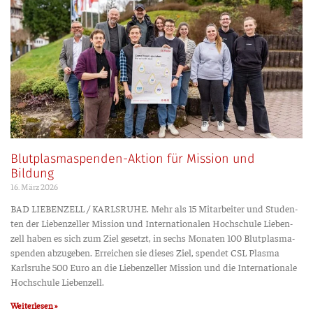
Blutplasmaspenden-Aktion für Mission und
Bildung
16. März 2026
BAD LIEBENZELL / KARLSRUHE. Mehr als 15 Mit­ar­bei­ter und Stu­den­
ten der Lie­ben­zel­ler Mis­si­on und Inter­na­tio­na­len Hoch­schu­le Lie­ben­
zell haben es sich zum Ziel gesetzt, in sechs Mona­ten 100 Blut­plas­ma­
spen­den abzu­ge­ben. Errei­chen sie die­ses Ziel, spen­det CSL Plas­ma
Karls­ru­he 500 Euro an die Lie­ben­zel­ler Mis­si­on und die Inter­na­tio­na­le
Hoch­schu­le Liebenzell.
Weiterlesen »