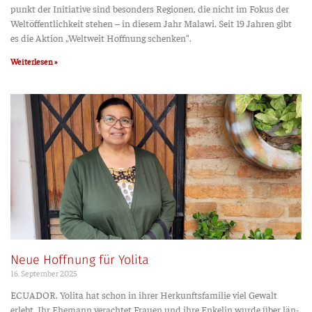
punkt der Initia­ti­ve sind beson­ders Regio­nen, die nicht im Fokus der
Welt­öf­fent­lich­keit ste­hen – in die­sem Jahr Mala­wi. Seit 19 Jah­ren gibt
es die Akti­on „Welt­weit Hoff­nung schenken“.
Weiterlesen »
Neue Hoffnung für Yolita
16. Sep­tem­ber 2025
ECUADOR. Yoli­ta hat schon in ihrer Her­kunfts­fa­mi­lie viel Gewalt
erlebt. Ihr Ehe­mann ver­ach­tet Frau­en und ihre Enke­lin wur­de über län­