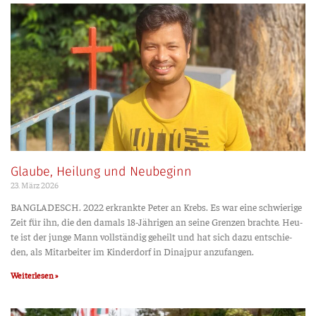
Glaube, Heilung und Neubeginn
23. März 2026
BANGLADESCH. 2022 erkrank­te Peter an Krebs. Es war eine schwie­ri­ge
Zeit für ihn, die den damals 18-Jäh­ri­­gen an sei­ne Gren­zen brach­te. Heu­
te ist der jun­ge Mann voll­stän­dig geheilt und hat sich dazu ent­schie­
den, als Mit­ar­bei­ter im Kin­der­dorf in Dina­j­pur anzufangen.
Weiterlesen »