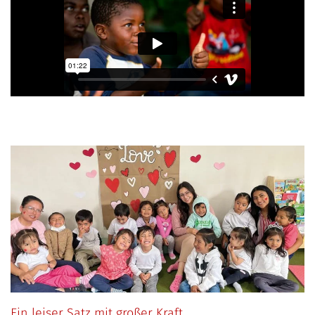
Sei­
Sei­
Sei­
Sei­
Sei­
te
te
te
te
te
Ein leiser Satz mit großer Kraft