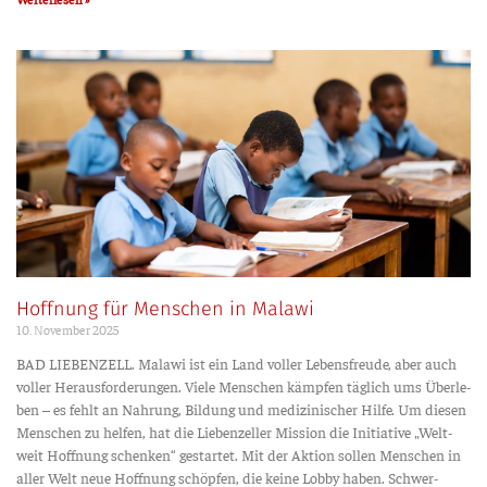
Hoffnung für Menschen in Malawi
10. Novem­ber 2025
BAD LIEBENZELL. Mala­wi ist ein Land vol­ler Lebens­freu­de, aber auch
vol­ler Her­aus­for­de­run­gen. Vie­le Men­schen kämp­fen täg­lich ums Über­le­
ben – es fehlt an Nah­rung, Bil­dung und medi­zi­ni­scher Hil­fe. Um die­sen
Men­schen zu hel­fen, hat die Lie­ben­zel­ler Mis­si­on die Initia­ti­ve „Welt­
weit Hoff­nung schen­ken“ gestar­tet. Mit der Akti­on sol­len Men­schen in
aller Welt neue Hoff­nung schöp­fen, die kei­ne Lob­by haben. Schwer­