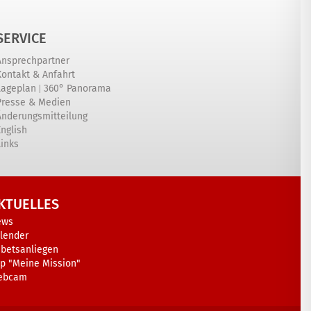
SERVICE
Ansprechpartner
Kontakt & Anfahrt
|
Lageplan
360° Panorama
Presse & Medien
Änderungsmitteilung
English
Links
KTUELLES
ews
lender
betsanliegen
p "Meine Mission"
ebcam