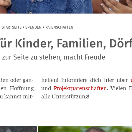
•
•
START­SEI­TE
SPEN­DEN
PATEN­SCHAF­TEN
ür Kinder, Familien, Dör
zur Seite zu stehen, macht Freude
li­en oder gan­
hel­fen! Infor­mie­re dich hier über
chen Hoff­nung
und
Pro­jekt­pa­ten­schaf­ten
. Vie­len 
Du kannst mit­
alle Unterstützung!