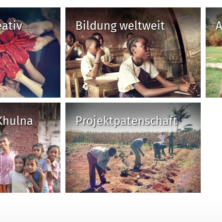
ativ
Bildung weltweit
A
Khulna
Projektpatenschaft