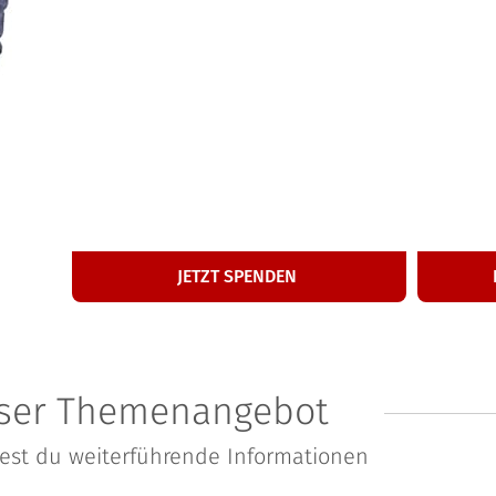
50
€
Ein­ma­li­ge Spende
M
JETZT SPENDEN
ser Themenangebot
dest du weiterführende Informationen