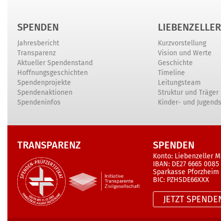
SPENDEN
LIEBENZELLER
Jahresbericht
Kurzvorstellung
Transparenz
Vision und Werte
Aktueller Spendenstand
Geschichte
Hoffnungsgeschichten
Timeline
Spendenprojekte
Leitungsteam
Spendenaktionen
Struktur und Träger
Spendeninfos
Kinder- und Jugend
TRANSPARENZ
SPENDEN
Konto: Liebenzeller M
IBAN: DE27 6665 0085
Sparkasse Pforzheim
BIC: PZHSDE66XXX
JETZT SPENDE