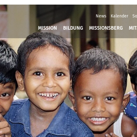
News
Kalender
So
MISSION
BILDUNG
MISSIONSBERG
MI