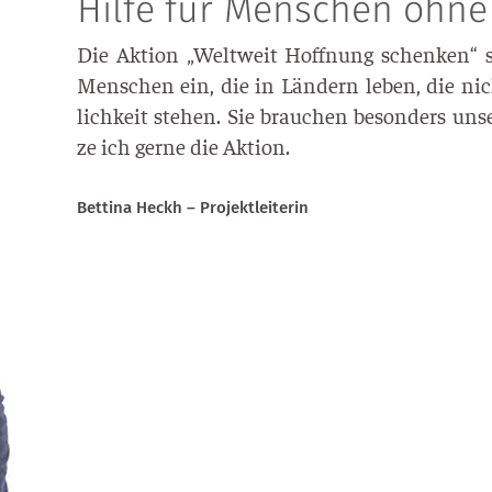
Hilfe für Menschen ohne
Die Akti­on „Welt­weit Hoff­nung schen­ken“ se
Men­schen ein, die in Län­dern leben, die nic
lich­keit ste­hen. Sie brau­chen beson­ders unse­
ze ich ger­ne die Aktion.
Bet­ti­na Heckh – Projektleiterin