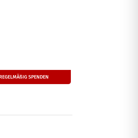
25
€
onat­li­che Hilfe
REGEL­MÄ­ßIG SPENDEN