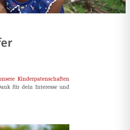
fer
unse­re Kin­der­pa­ten­schaf­ten
Dank für dein Inter­es­se und