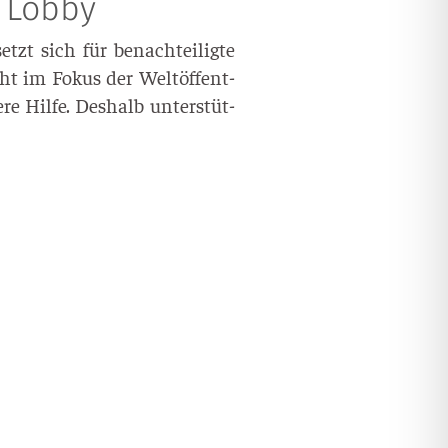
 Lobby
tzt sich für benach­tei­lig­te
ht im Fokus der Welt­öf­fent­
re Hil­fe. Des­halb unter­stüt­