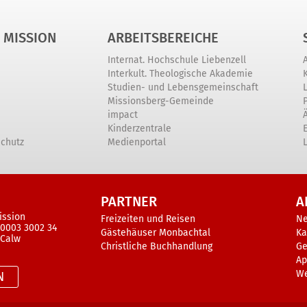
 MISSION
ARBEITSBEREICHE
Internat. Hochschule Liebenzell
Interkult. Theologische Akademie
Studien- und Lebensgemeinschaft
Missionsberg-Gemeinde
impact
Kinderzentrale
schutz
Medienportal
PARTNER
A
ission
Freizeiten und Reisen
N
 0003 3002 34
Gästehäuser Monbachtal
Ka
 Calw
Christliche Buchhandlung
Ge
Ap
W
N