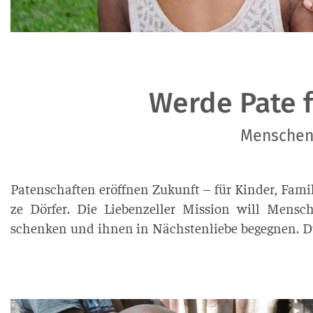
Werde Pate f
Menschen 
Paten­schaf­ten eröff­nen Zukunft – für Kin­der, Fami­
ze Dör­fer. Die Lie­ben­zel­ler Mis­si­on will Men­s
schen­ken und ihnen in Nächs­ten­lie­be begeg­nen. 