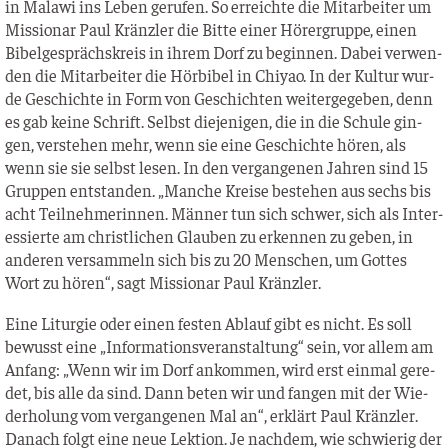
in Mala­wi ins Leben geru­fen. So erreich­te die Mit­ar­bei­ter um
Mis­sio­nar Paul Kränz­ler die Bit­te einer Hörer­grup­pe, einen
Bibel­ge­sprächs­kreis in ihrem Dorf zu begin­nen. Dabei ver­wen­
den die Mit­ar­bei­ter die Hör­bi­bel in Chi­yao. In der Kul­tur wur­
de Geschich­te in Form von Geschich­ten wei­ter­ge­ge­ben, denn
es gab kei­ne Schrift. Selbst die­je­ni­gen, die in die Schu­le gin­
gen, ver­ste­hen mehr, wenn sie eine Geschich­te hören, als
wenn sie sie selbst lesen. In den ver­gan­ge­nen Jah­ren sind 15
Grup­pen ent­stan­den. „Man­che Krei­se bestehen aus sechs bis
acht Teil­neh­me­rin­nen. Män­ner tun sich schwer, sich als Inter­
es­sier­te am christ­li­chen Glau­ben zu erken­nen zu geben, in
ande­ren ver­sam­meln sich bis zu 20 Men­schen, um Got­tes
Wort zu hören“, sagt Mis­sio­nar Paul Kränzler.
Eine Lit­ur­gie oder einen fes­ten Ablauf gibt es nicht. Es soll
bewusst eine „Infor­ma­ti­ons­ver­an­stal­tung“ sein, vor allem am
Anfang: „Wenn wir im Dorf ankom­men, wird erst ein­mal gere­
det, bis alle da sind. Dann beten wir und fan­gen mit der Wie­
der­ho­lung vom ver­gan­ge­nen Mal an“, erklärt Paul Kränz­ler.
Danach folgt eine neue Lek­ti­on. Je nach­dem, wie schwie­rig der