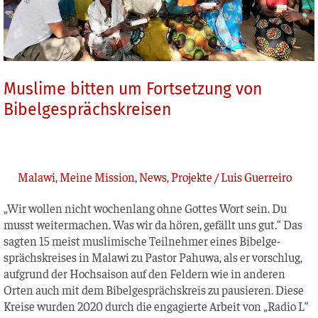
Muslime bitten um Fortsetzung von
Bibelgesprächskreisen
Malawi
,
Meine Mission
,
News
,
Projekte
/
Luis Guerreiro
„Wir wol­len nicht wochen­lang ohne Got­tes Wort sein. Du
musst wei­ter­ma­chen. Was wir da hören, gefällt uns gut.“ Das
sag­ten 15 meist mus­li­mi­sche Teil­neh­mer eines Bibel­ge­
sprächs­krei­ses in Mala­wi zu Pas­tor Pahu­wa, als er vor­schlug,
auf­grund der Hoch­sai­son auf den Fel­dern wie in ande­ren
Orten auch mit dem Bibel­ge­sprächs­kreis zu pau­sie­ren. Die­se
Krei­se wur­den 2020 durch die enga­gier­te Arbeit von „Radio L“