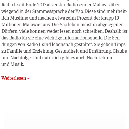
Radio L seit Ende 2017 als ers­ter Radio­sen­der Mala­wis über­
wie­gend in der Stam­mes­spra­che der Yao. Die­se sind mehr­heit­
lich Mus­li­me und machen etwa zehn Pro­zent der knapp 19
Mil­lio­nen Mala­wi­er aus. Die Yao leben meist in abge­le­ge­nen
Dör­fern, vie­le kön­nen weder lesen noch schrei­ben. Des­halb ist
das Radio für sie eine wich­ti­ge Infor­ma­ti­ons­quel­le. Die Sen­
dun­gen von Radio L sind lebens­nah gestal­tet. Sie geben Tipps
zu Fami­lie und Erzie­hung, Gesund­heit und Ernäh­rung, Glau­be
und Nach­fol­ge. Und natür­lich gibt es auch Nach­rich­ten
und Musik.
Weiterlesen »