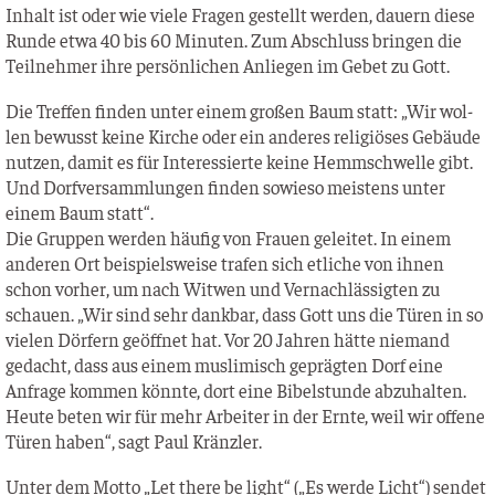
Inhalt ist oder wie vie­le Fra­gen gestellt wer­den, dau­ern die­se
Run­de etwa 40 bis 60 Minu­ten. Zum Abschluss brin­gen die
Teil­neh­mer ihre per­sön­li­chen Anlie­gen im Gebet zu Gott.
Die Tref­fen fin­den unter einem gro­ßen Baum statt: „Wir wol­
len bewusst kei­ne Kir­che oder ein ande­res reli­giö­ses Gebäu­de
nut­zen, damit es für Inter­es­sier­te kei­ne Hemm­schwel­le gibt.
Und Dorf­ver­samm­lun­gen fin­den sowie­so meis­tens unter
einem Baum statt“.
Die Grup­pen wer­den häu­fig von Frau­en gelei­tet. In einem
ande­ren Ort bei­spiels­wei­se tra­fen sich etli­che von ihnen
schon vor­her, um nach Wit­wen und Ver­nach­läs­sig­ten zu
schau­en. „Wir sind sehr dank­bar, dass Gott uns die Türen in so
vie­len Dör­fern geöff­net hat. Vor 20 Jah­ren hät­te nie­mand
gedacht, dass aus einem mus­li­misch gepräg­ten Dorf eine
Anfra­ge kom­men könn­te, dort eine Bibel­stun­de abzu­hal­ten.
Heu­te beten wir für mehr Arbei­ter in der Ern­te, weil wir offe­ne
Türen haben“, sagt Paul Kränzler.
Unter dem Mot­to „Let the­re be light“ („Es wer­de Licht“) sen­det