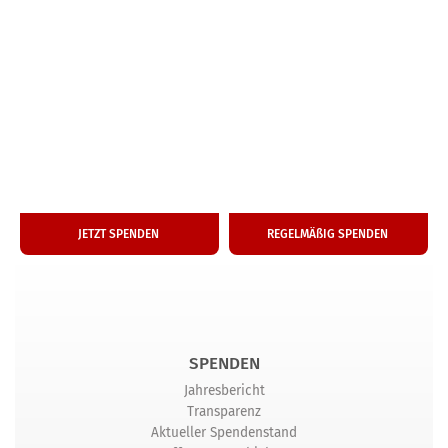
50
25
€
€
Ein­ma­li­ge Spende
Monat­li­che Hilfe
JETZT SPENDEN
REGEL­MÄ­ßIG SPENDEN
SPENDEN
Jahresbericht
Transparenz
Aktueller Spendenstand