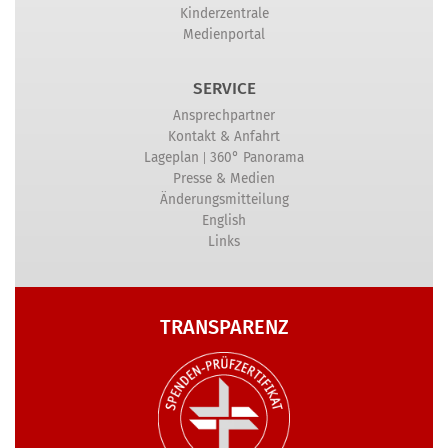
Kinderzentrale
Medienportal
SERVICE
Ansprechpartner
Kontakt & Anfahrt
|
Lageplan
360° Panorama
Presse & Medien
Änderungsmitteilung
English
Links
TRANSPARENZ