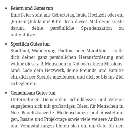
Fei­ern und Gutes tun
Eine Fei­er steht an? Geburts­tag, Tau­fe, Hoch­zeit oder ein
(Firmen-)Jubiläum? Bit­te doch die­ses Mal dei­ne Gäs­te
dar­um, dei­ne per­sön­li­che Spen­den­ak­ti­on zu
unterstützen.
Sport­lich Gutes tun
Stadt­lauf, Wan­de­rung, Rad­tour oder Mara­thon – stel­le
dich dei­ner ganz per­sön­li­chen Her­aus­for­de­rung und
wid­me die­se z. B. Men­schen in Not oder einem Mis­si­ons­
land. Lade dein Netz­werk, dei­ne Freun­de und Fami­lie
ein, dich per Spen­de anzu­feu­ern und dich so bis ins Ziel
zu begleiten.
Gemein­sam Gutes tun
Unter­neh­men, Gemein­den, Schul­klas­sen und Ver­ei­ne
enga­gie­ren sich mit groß­ar­ti­gen Ideen für Men­schen in
Not: Bene­fiz­kon­zer­te, Moden­schau­en und Aus­stel­lun­
gen, Basa­re und Pro­jekt­ta­ge sowie vie­le wei­te­re Anläs­se
und Ver­an­stal­tun­gen bie­ten sich an, um Geld für den