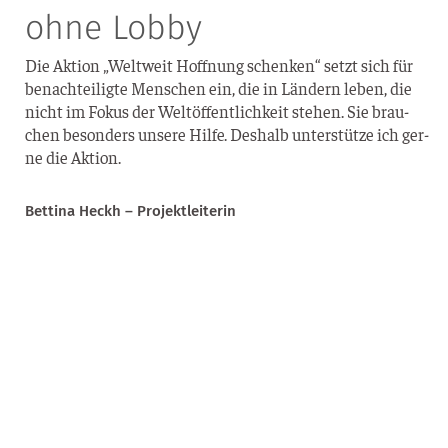
ohne Lobby
Die Akti­on „Welt­weit Hoff­nung schen­ken“ setzt sich für
benach­tei­lig­te Men­schen ein, die in Län­dern leben, die
nicht im Fokus der Welt­öf­fent­lich­keit ste­hen. Sie brau­
chen beson­ders unse­re Hil­fe. Des­halb unter­stüt­ze ich ger­
ne die Aktion.
Bet­ti­na Heckh – Projektleiterin