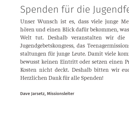
Spenden für die Jugendf
Unser Wunsch ist es, dass vie­le jun­ge Me
hören und einen Blick dafür bekom­men, was 
Welt tut. Des­halb ver­an­stal­ten wir die Kin
Jugend­ge­bets­kon­gress, das Teen­ager­mis­si­on
stal­tun­gen für jun­ge Leu­te. Damit vie­le ko
bewusst kei­nen Ein­tritt oder set­zen einen Pr
Kos­ten nicht deckt. Des­halb bit­ten wir e
Herz­li­chen Dank für alle Spenden!
Dave Jar­setz, Missionsleiter