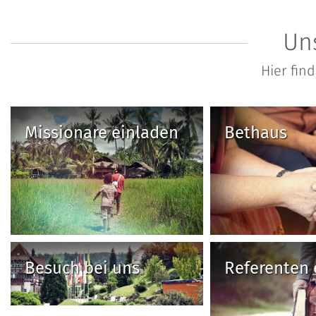
Un
Hier fin
Missionare einladen
Bethaus
Besuch bei uns
Referenten 