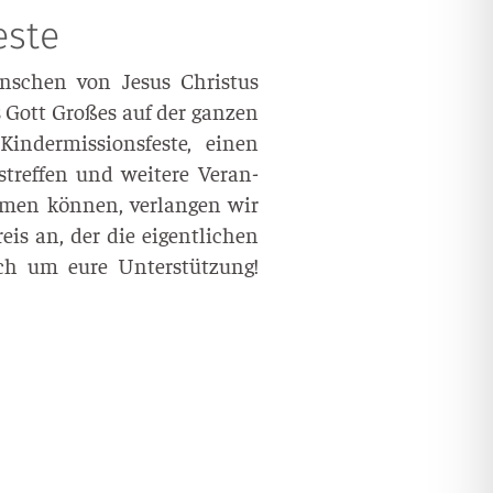
este
n­schen von Jesus Chris­tus
Gott Gro­ßes auf der gan­zen
­der­mis­si­ons­fes­te, einen
s­tref­fen und wei­te­re Ver­an­
m­men kön­nen, ver­lan­gen wir
eis an, der die eigent­li­chen
uch um eure Unter­stüt­zung!