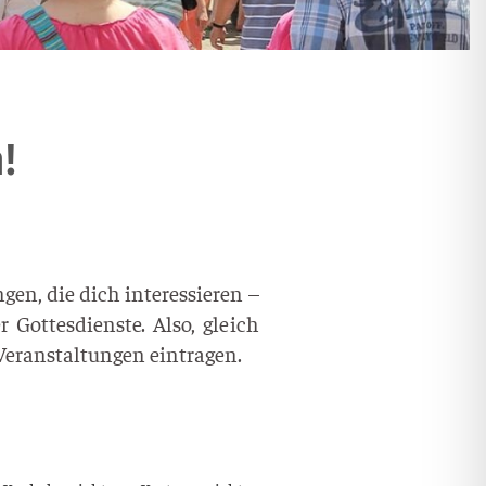
!
er­an­stal­tun­gen eintragen.