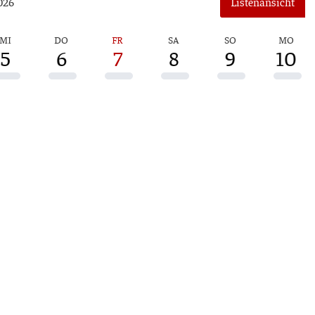
026
Lis­ten­an­sicht
MI
DO
FR
SA
SO
MO
5
6
7
8
9
10