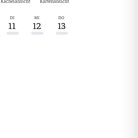
Kachel­an­sicht
Kar­ten­an­sicht
DI
MI
DO
FR
SA
SO
11
12
13
14
15
1