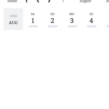
Heu­te
7
August
2
SA
SO
MO
DI
2026
1
2
3
4
AUG