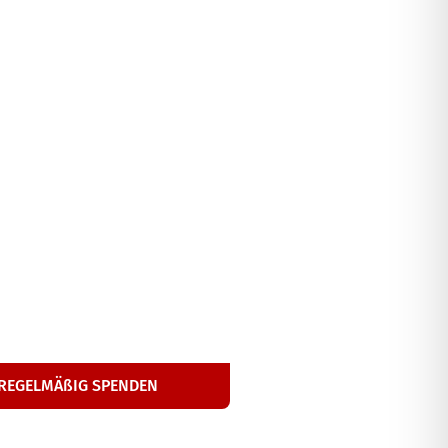
25
€
onat­li­che Hilfe
REGEL­MÄ­ßIG SPENDEN