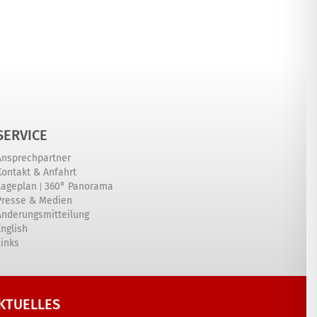
SERVICE
Ansprechpartner
Kontakt & Anfahrt
|
Lageplan
360° Panorama
Presse & Medien
Änderungsmitteilung
English
Links
KTUELLES