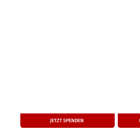
50
€
Ein­ma­li­ge Spende
M
JETZT SPENDEN