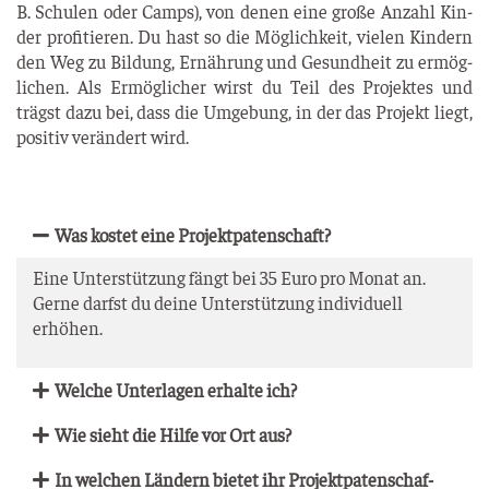
B. Schu­len oder Camps), von denen eine gro­ße Anzahl Kin­
der pro­fi­tie­ren. Du hast so die Mög­lich­keit, vie­len Kin­dern
den Weg zu Bil­dung, Ernäh­rung und Gesund­heit zu ermög­
li­chen. Als Ermög­li­cher wirst du Teil des Pro­jek­tes und
trägst dazu bei, dass die Umge­bung, in der das Pro­jekt liegt,
posi­tiv ver­än­dert wird.
Was kos­tet eine Projektpatenschaft?
Eine Unter­stüt­zung fängt bei 35 Euro pro Monat an.
Ger­ne darfst du dei­ne Unter­stüt­zung indi­vi­du­ell
erhöhen.
Wel­che Unter­la­gen erhal­te ich?
Wie sieht die Hil­fe vor Ort aus?
In wel­chen Län­dern bie­tet ihr Pro­jekt­pa­ten­schaf­