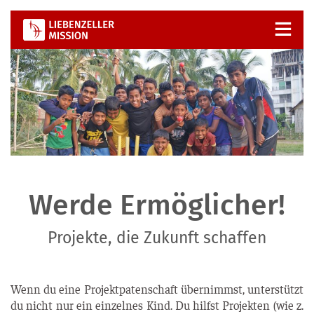
Zum
Inhalt
springen
Werde Ermöglicher!
Projekte, die Zukunft schaffen
Wenn du eine Pro­jekt­pa­ten­schaft über­nimmst, unter­stützt
du nicht nur ein ein­zel­nes Kind. Du hilfst Pro­jek­ten (wie z.