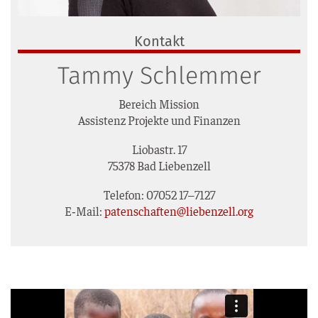
Kontakt
Tammy Schlemmer
Bereich Mis­si­on
Assis­tenz Pro­jek­te und Finanzen
Lio­bastr. 17
75378 Bad Liebenzell
Tele­fon: 07052 17–7127
E‑Mail:
patenschaften@liebenzell.org