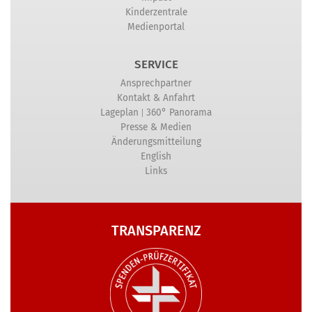
Kinderzentrale
Medienportal
SERVICE
Ansprechpartner
Kontakt & Anfahrt
|
Lageplan
360° Panorama
Presse & Medien
Änderungsmitteilung
English
Links
TRANSPARENZ