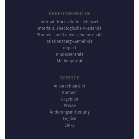
ARBEITSBEREICHE
Internat. Hochschule Liebenzell
Interkult. Theologische Akademie
Studien- und Lebensgemeinschaft
Missionsberg-Gemeinde
impact
Kinderzentrale
Medienportal
SERVICE
Ansprechpartner
Kontakt
Lageplan
Presse
Änderungsmitteilung
English
Links