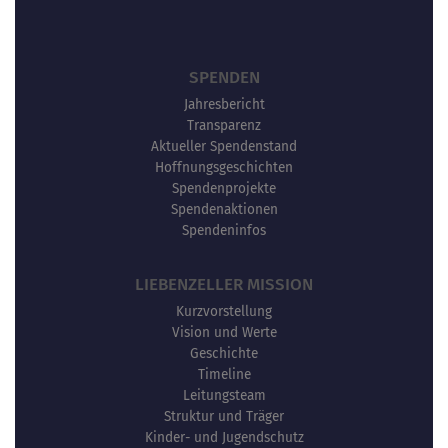
SPENDEN
Jahresbericht
Transparenz
Aktueller Spendenstand
Hoffnungsgeschichten
Spendenprojekte
Spendenaktionen
Spendeninfos
LIEBENZELLER MISSION
Kurzvorstellung
Vision und Werte
Geschichte
Timeline
Leitungsteam
Struktur und Träger
Kinder- und Jugendschutz