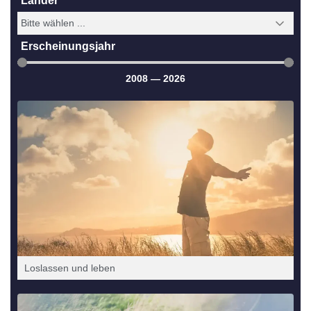
Län­der
Erschei­nungs­jahr
2008
—
2026
Los­las­sen und leben