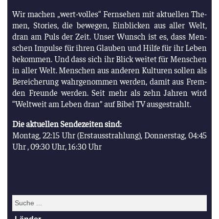
Wir machen „wert-vol­les“ Fern­se­hen mit aktu­el­len The­
men, Sto­ries, die bewe­gen, Ein­bli­cken aus aller Welt,
dran am Puls der Zeit. Unser Wunsch ist es, dass Men­
schen Impul­se für ihren Glau­ben und Hil­fe für ihr Leben
bekom­men. Und dass sich ihr Blick wei­tet für Men­schen
in aller Welt. Men­schen aus ande­ren Kul­tu­ren sol­len als
Berei­che­rung wahr­ge­nom­men wer­den, damit aus Frem­
den Freun­de wer­den. Seit mehr als zehn Jah­ren wird
“
Welt­weit am Leben dran”
auf Bibel TV ausgestrahlt.
Die aktu­el­len Sen­de­zei­ten sind:
Mon­tag, 22:15 Uhr (Erst­aus­strah­lung), Don­ners­tag, 04:45
Uhr , 09:30 Uhr, 16:30 Uhr