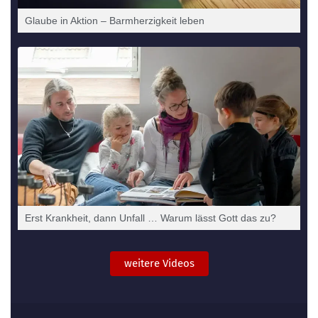
Glau­be in Akti­on – Barm­her­zig­keit leben
Erst Krank­heit, dann Unfall … War­um lässt Gott das zu?
weitere Videos