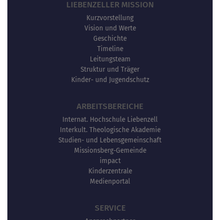
LIEBENZELLER MISSION
Kurzvorstellung
Vision und Werte
Geschichte
Timeline
Leitungsteam
Struktur und Träger
Kinder- und Jugendschutz
ARBEITSBEREICHE
Internat. Hochschule Liebenzell
Interkult. Theologische Akademie
Studien- und Lebensgemeinschaft
Missionsberg-Gemeinde
impact
Kinderzentrale
Medienportal
SERVICE