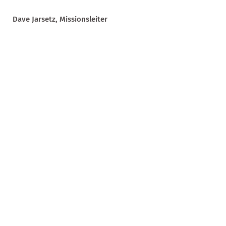
Dave Jar­setz, Missionsleiter
50
25
€
€