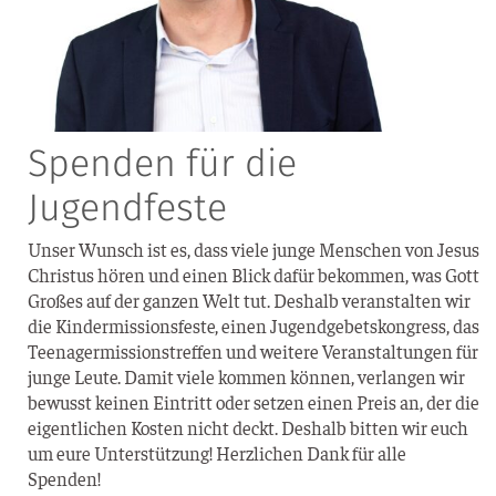
Spenden für die
Jugendfeste
Unser Wunsch ist es, dass vie­le jun­ge Men­schen von Jesus
Chris­tus hören und einen Blick dafür bekom­men, was Gott
Gro­ßes auf der gan­zen Welt tut. Des­halb ver­an­stal­ten wir
die Kin­der­mis­si­ons­fes­te, einen Jugend­ge­bets­kon­gress, das
Teen­ager­mis­si­ons­tref­fen und wei­te­re Ver­an­stal­tun­gen für
jun­ge Leu­te. Damit vie­le kom­men kön­nen, ver­lan­gen wir
bewusst kei­nen Ein­tritt oder set­zen einen Preis an, der die
eigent­li­chen Kos­ten nicht deckt. Des­halb bit­ten wir euch
um eure Unter­stüt­zung! Herz­li­chen Dank für alle
Spenden!