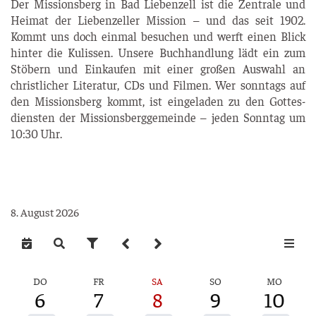
Der Mis­si­ons­berg in Bad Lie­ben­zell ist die Zen­tra­le und
Hei­mat der Lie­ben­zel­ler Mis­si­on – und das seit 1902.
Kommt uns doch ein­mal besu­chen und werft einen Blick
hin­ter die Kulis­sen. Unse­re Buch­hand­lung lädt ein zum
Stö­bern und Ein­kau­fen mit einer gro­ßen Aus­wahl an
christ­li­cher Lite­ra­tur, CDs und Fil­men. Wer sonn­tags auf
den Mis­si­ons­berg kommt, ist ein­ge­la­den zu den Got­tes­
diens­ten der Mis­si­ons­berg­ge­mein­de – jeden Sonn­tag um
10:30 Uhr.
8. August 2026
DO
FR
SA
SO
MO
6
7
8
9
10