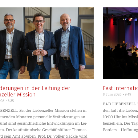
derungen in der Leitung der
Fest internat
8. Juni 2026
9:49
nzeller Mission
2026
8:35
BAD LIEBENZELL. Zu 
NZELL. Bei der Lie­ben­zel­ler Mis­si­on ste­hen in
den lädt die Lie­ben­
en­den Mona­ten per­so­nel­le Ver­än­de­run­gen an.
10:00 Uhr ins Mis­­s
rund sind gesund­heit­li­che Ent­wick­lun­gen im Lei­
ben­zell ein. Der T
am. Der kauf­män­ni­sche Geschäfts­füh­rer Tho­mas
Bor­ders – Hoff­nung
d sein Amt abge­ben. Prof. Dr. Vol­ker Gäck­le, wird