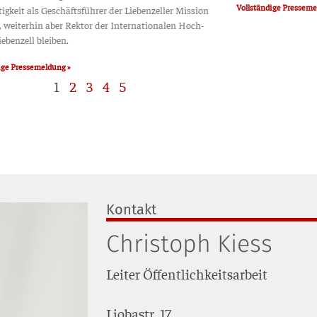
Voll­stän­di­ge Pressem
tig­keit als Geschäfts­füh­rer der Lie­ben­zel­ler Mis­si­on
 wei­ter­hin aber Rek­tor der Inter­na­tio­na­len Hoch­
ie­ben­zell bleiben.
di­ge Pressemeldung »
1
2
3
4
5
Kontakt
Christoph Kiess
Lei­ter Öffent­lich­keits­ar­beit
Lio­bastr. 17