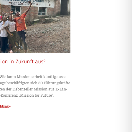
sion in Zukunft aus?
kann Mis­si­ons­ar­beit künf­tig aus­se­
a­ge beschäf­tig­ten sich 80 Füh­rungs­kräf­te
en der Lie­ben­zel­ler Mis­si­on aus 15 Län­
n­­­fe­­renz „Mis­si­on for Future“.
eldung »