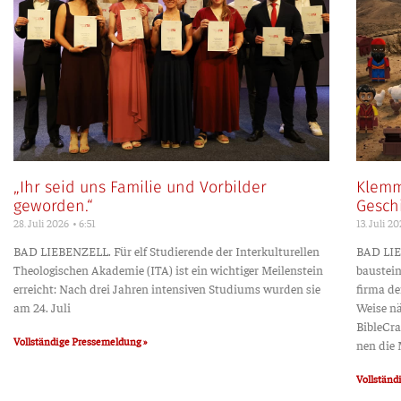
„Ihr seid uns Familie und Vorbilder
Klemm
geworden.“
Gesch
28. Juli 2026
6:51
13. Juli 2
BAD LIEBENZELL. Für elf Stu­die­ren­de der Inter­kul­tu­rel­len
BAD LIE
Theo­lo­gi­schen Aka­de­mie (ITA) ist ein wich­ti­ger Mei­len­stein
bau­stei
erreicht: Nach drei Jah­ren inten­si­ven Stu­di­ums wur­den sie
fir­ma de
am 24. Juli
Wei­se n
Bible­­Cr
Voll­stän­di­ge Pressemeldung »
nen die M
Voll­stän­