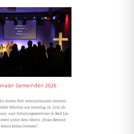
ionaler Gemeinden 2026
einem Fest inter­na­tio­na­ler Gemein­
zel­ler Mis­si­on am Sonn­tag, 14. Juni ab
i­ons- und Schu­lungs­zen­trum in Bad Lie­
ag steht unter dem Mot­to „Hope Bey­ond
 kennt kei­ne Grenzen“.