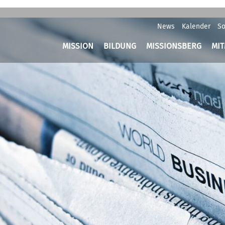
News
Kalender
So
MISSION
BILDUNG
MISSIONSBERG
MI