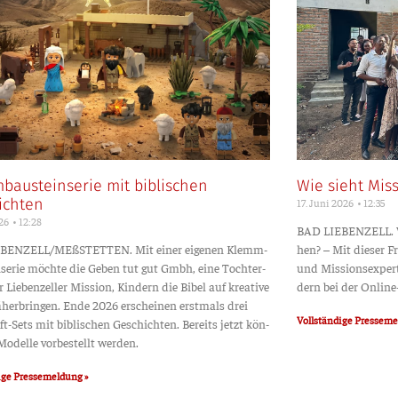
bausteinserie mit biblischen
Wie sieht Mis
17. Juni 2026
12:35
ichten
026
12:28
BAD LIEBENZELL. Wie 
BENZELL/MEßSTETTEN. Mit einer eige­nen Klemm­
hen? – Mit die­ser Fr
n­se­rie möch­te die Geben tut gut Gmbh, eine Toch­ter­
und Mis­si­ons­exper­t
r Lie­ben­zel­ler Mis­si­on, Kin­dern die Bibel auf krea­ti­ve
dern bei der Online-Ko
äher­brin­gen. Ende 2026 erschei­nen erst­mals drei
Voll­stän­di­ge Pressem
aft-Sets mit bibli­schen Geschich­ten. Bereits jetzt kön­
odel­le vor­be­stellt werden.
di­ge Pressemeldung »