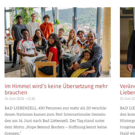
Im Himmel wird’s keine Übersetzung mehr
Verän
brauchen
Liebe
16. Juni 2026
12:36
15. Juni 
BAD LIEBENZELL. 450 Per­so­nen aus mehr als 20 ver­schie­
BAD LIEBE
de­nen Natio­nen kamen zum Fest Inter­na­tio­na­ler Gemein­
den kom­m
den am 14. Juni nach Bad Lie­ben­zell. Der Tag stand unter
Hin­ter­g
dem Mot­to „Hope Bey­ond Bor­ders – Hoff­nung kennt kei­ne
tungs­te
Grenzen.“
Haid wir