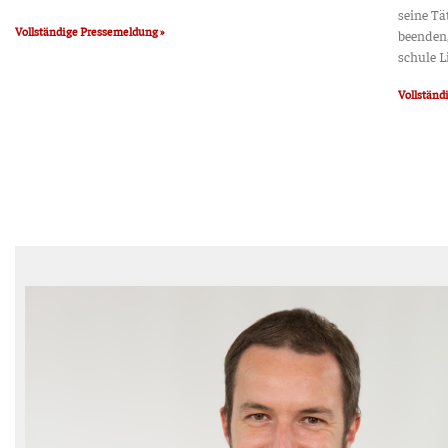
sei­ne Tä
Voll­stän­di­ge Pressemeldung »
been­den,
schu­le L
Voll­stän­