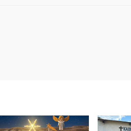
Sei­
Sei­
Sei­
Sei­
Sei­
te
te
te
te
te