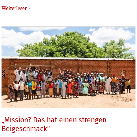
Weiterlesen »
„Mission?
Das
hat
einen
strengen
Beigeschmack“
„Mission? Das hat einen strengen
Beigeschmack“