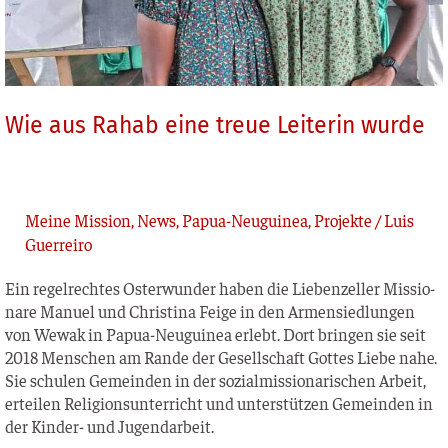
Wie aus Rahab eine treue Leiterin wurde
Meine Mission
,
News
,
Papua-Neuguinea
,
Projekte
/
Luis
Guerreiro
Ein regel­rech­tes Oster­wun­der haben die Lie­ben­zel­ler Mis­sio­
na­re Manu­el und Chris­ti­na Fei­ge in den Armen­sied­lun­gen
von Wewak in Papua-Neu­gui­nea erlebt. Dort brin­gen sie seit
2018 Men­schen am Ran­de der Gesell­schaft Got­tes Lie­be nahe.
Sie schu­len Gemein­den in der sozi­al­mis­sio­na­ri­schen Arbeit,
ertei­len Reli­gi­ons­un­ter­richt und unter­stüt­zen Gemein­den in
der Kin­der- und Jugendarbeit.