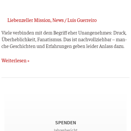
Liebenzeller Mission
,
News
/
Luis Guerreiro
Vie­le ver­bin­den mit dem Begriff eher Unan­ge­neh­mes: Druck,
Über­heb­lich­keit, Fana­tis­mus. Das ist nach­voll­zieh­bar – man­
che Geschich­ten und Erfah­run­gen geben lei­der Anlass dazu.
Weiterlesen »
SPENDEN
Jahresbericht