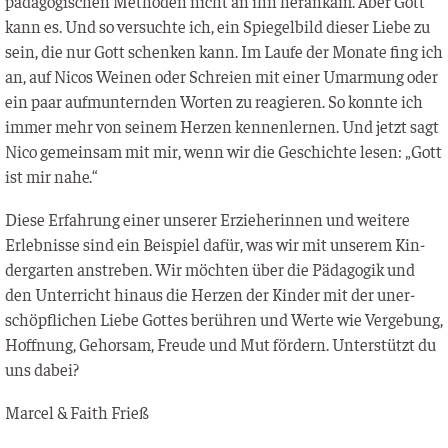
päd­ago­gi­schen Metho­den nicht an ihn her­an­kam. Aber Gott
kann es. Und so ver­such­te ich, ein Spie­gel­bild die­ser Lie­be zu
sein, die nur Gott schen­ken kann. Im Lau­fe der Mona­te fing ich
an, auf Nicos Wei­nen oder Schrei­en mit einer Umar­mung oder
ein paar auf­mun­tern­den Wor­ten zu reagie­ren. So konn­te ich
immer mehr von sei­nem Her­zen ken­nen­ler­nen. Und jetzt sagt
Nico gemein­sam mit mir, wenn wir die Geschich­te lesen: „Gott
ist mir nahe.“
Die­se Erfah­rung einer unse­rer Erzie­he­rin­nen und wei­te­re
Erleb­nis­se sind ein Bei­spiel dafür, was wir mit unse­rem Kin­
der­gar­ten anstre­ben. Wir möch­ten über die Päd­ago­gik und
den Unter­richt hin­aus die Her­zen der Kin­der mit der uner­
schöpf­li­chen Lie­be Got­tes berüh­ren und Wer­te wie Ver­ge­bung,
Hoff­nung, Gehor­sam, Freu­de und Mut för­dern. Unter­stützt du
uns dabei?
Mar­cel & Faith Frieß