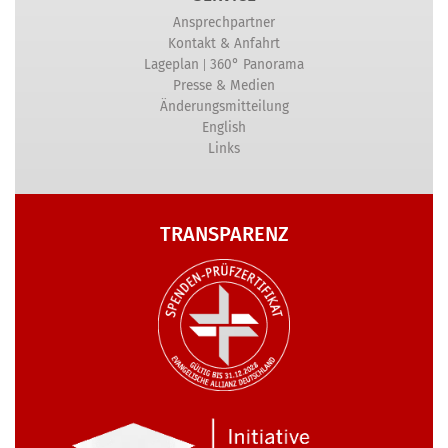
Ansprechpartner
Kontakt & Anfahrt
|
Lageplan
360° Panorama
Presse & Medien
Änderungsmitteilung
English
Links
TRANSPARENZ