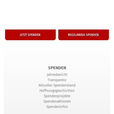
50
25
€
€
Ein­ma­li­ge Spende
Monat­li­che Hilfe
JETZT SPENDEN
REGEL­MÄ­ßIG SPENDEN
SPENDEN
Jahresbericht
Transparenz
Aktueller Spendenstand
Hoffnungsgeschichten
Spendenprojekte
Spendenaktionen
Spendeninfos