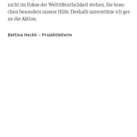
nicht im Fokus der Welt­öf­fent­lich­keit ste­hen. Sie brau­
chen beson­ders unse­re Hil­fe. Des­halb unter­stüt­ze ich ger­
ne die Aktion.
Bet­ti­na Heckh – Projektleiterin