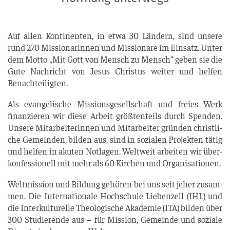
Auf allen Kon­ti­nen­ten, in etwa 30 Län­dern, sind unse­re
rund 270 Mis­sio­na­rin­nen und Mis­sio­na­re im Ein­satz. Unter
dem Mot­to „Mit Gott von Mensch zu Mensch“ geben sie die
Gute Nach­richt von Jesus Chris­tus wei­ter und hel­fen
Benachteiligten.
Als evan­ge­li­sche Mis­si­ons­ge­sell­schaft und frei­es Werk
finan­zie­ren wir die­se Arbeit größ­ten­teils durch Spen­den.
Unse­re Mit­ar­bei­te­rin­nen und Mit­ar­bei­ter grün­den christ­li­
che Gemein­den, bil­den aus, sind in sozia­len Pro­jek­ten tätig
und hel­fen in aku­ten Not­la­gen. Welt­weit arbei­ten wir über­
kon­fes­sio­nell mit mehr als 60 Kir­chen und Organisationen.
Welt­mis­si­on und Bil­dung gehö­ren bei uns seit jeher zusam­
men. Die Inter­na­tio­na­le Hoch­schu­le Lie­ben­zell (IHL) und
die Inter­kul­tu­rel­le Theo­lo­gi­sche Aka­de­mie (ITA) bil­den über
300 Stu­die­ren­de aus – für Mis­si­on, Gemein­de und sozia­le