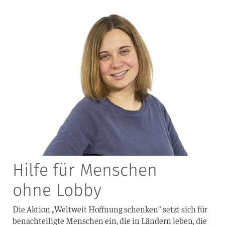
Hilfe für Menschen
ohne Lobby
Die Akti­on „Welt­weit Hoff­nung schen­ken“ setzt sich für
benach­tei­lig­te Men­schen ein, die in Län­dern leben, die