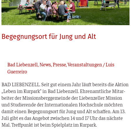
Begegnungsort für Jung und Alt
Bad Liebenzell
,
News
,
Presse
,
Veranstaltungen
/
Luis
Guerreiro
BAD LIEBENZELL. Seit gut einem Jahr läuft bereits die Akti­on
„Leben im Kur­park“ in Bad Lie­ben­zell. Ehren­amt­li­che Mit­ar­
bei­ter der Mis­si­ons­berg­ge­mein­de der Lie­ben­zel­ler Mis­si­on
und Stu­die­ren­de der Inter­na­tio­na­len Hoch­schu­le möch­ten
damit einen Begeg­nungs­ort für Jung und Alt schaf­fen. Am 13.
Juli gibt es das Ange­bot zwi­schen 14 und 17 Uhr das nächs­te
Mal. Treff­punkt ist beim Spiel­platz im Kurpark.