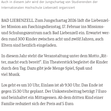
Auch in diesem Jahr wird der Jungschartag von Studierenden der
Internationalen Hochschule Liebenzell organisiert
BAD LIEBENZELL. Zum Jung­s­char­tag 2026 lädt die Lie­ben­zel­
ler Mis­si­on am Faschings­diens­tag, 17. Febru­ar ins Mis­si­ons-
und Schu­lungs­zen­trum nach Bad Lie­ben­zell ein. Erwar­tet wer­
den rund 300 Kin­der zwi­schen acht und zwölf Jah­ren, auch
Eltern sind herz­lich eingeladen.
In die­sem Jahr steht die Ver­an­stal­tung unter dem Mot­to „Rit­
ter, macht euch bereit!“. Ein Thea­ter­stück beglei­tet die Kin­der
durch den Tag. Dazu gibt jede Men­ge Spiel, Spaß und
viel Musik.
Los geht es um 10 Uhr, Ein­lass ist ab 9:30 Uhr. Das Ende ist
gegen 15:30 Uhr geplant. Der Unkos­ten­bei­trag beträgt 7 Euro
und beinhal­tet ein Mit­tag­essen. Ab dem drit­ten Kind einer
Fami­lie redu­ziert sich der Preis auf 5 Euro.