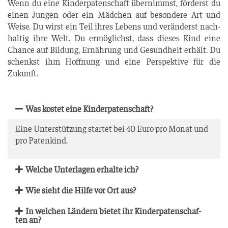
Wenn du eine Kin­der­pa­ten­schaft über­nimmst, för­derst du
einen Jun­gen oder ein Mäd­chen auf beson­de­re Art und
Wei­se. Du wirst ein Teil ihres Lebens und ver­än­derst nach­
hal­tig ihre Welt. Du ermög­lichst, dass die­ses Kind eine
Chan­ce auf Bil­dung, Ernäh­rung und Gesund­heit erhält. Du
schenkst ihm Hoff­nung und eine Per­spek­ti­ve für die
Zukunft.
Was kos­tet eine Kinderpatenschaft?
Eine Unter­stüt­zung star­tet bei 40 Euro pro Monat und
pro Patenkind.
Wel­che Unter­la­gen erhal­te ich?
Wie sieht die Hil­fe vor Ort aus?
In wel­chen Län­dern bie­tet ihr Kin­der­pa­ten­schaf­
ten an?