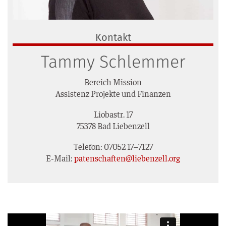
Kontakt
Tammy Schlemmer
Bereich Mis­si­on
Assis­tenz Pro­jek­te und Finanzen
Lio­bastr. 17
75378 Bad Liebenzell
Tele­fon: 07052 17–7127
E‑Mail:
patenschaften@liebenzell.org