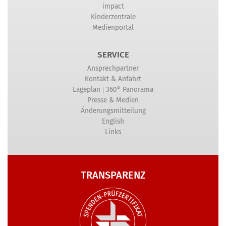
impact
Kinderzentrale
Medienportal
SERVICE
Ansprechpartner
Kontakt & Anfahrt
|
Lageplan
360° Panorama
Presse & Medien
Änderungsmitteilung
English
Links
TRANSPARENZ