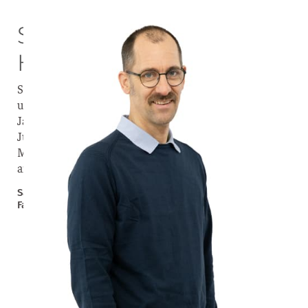
Sambia braucht unsere
Hilfe
Sambia ist ein Land mit großartigen Menschen. Aber
unzureichende Bildung, Missernten durch die
Jahrhundert-Dürre 2024, Arbeitslosigkeit unter
Jugendlichen und die hohe Teuerungsrate machen den
Menschen das Leben schwer. Sie sind auf unsere Hilfe
angewiesen.
Samuel Meier – ehemaliger Missionar in Sambia und
Fachbereichsleiter Recruiting