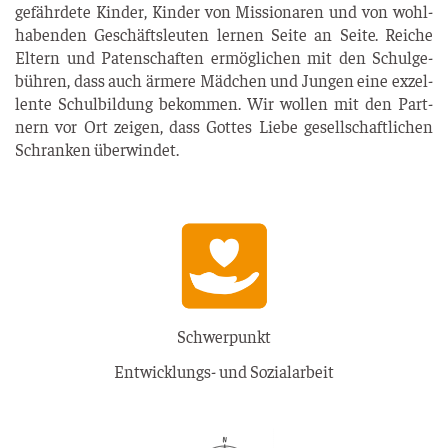
gefähr­de­te Kin­der, Kin­der von Mis­sio­na­ren und von wohl­
ha­ben­den Geschäfts­leu­ten ler­nen Sei­te an Sei­te. Rei­che
Eltern und Paten­schaf­ten ermög­li­chen mit den Schul­ge­
büh­ren, dass auch ärme­re Mäd­chen und Jun­gen eine exzel­
len­te Schul­bil­dung bekom­men. Wir wol­len mit den Part­
nern vor Ort zei­gen, dass Got­tes Lie­be gesell­schaft­li­chen
Schran­ken überwindet.
Schwerpunkt
Entwicklungs- und Sozialarbeit