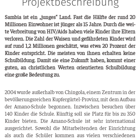
Projektbeschreibung
Sam­bia ist ein „jun­ges“ Land. Fast die Hälf­te der rund 20
Mil­lio­nen Ein­woh­ner ist jün­ger als 15 Jah­re. Durch die wei­
te Ver­brei­tung von HIV/Aids haben vie­le Kin­der ihre Eltern
ver­lo­ren. Die Zahl der Wai­sen und gefähr­de­ten Kin­der wird
auf rund 1,2 Mil­lio­nen geschätzt, was etwa 20 Pro­zent der
Kin­der ent­spricht. Die meis­ten von ihnen erhal­ten kei­ne
Schul­bil­dung. Damit sie eine Zukunft haben, kommt einer
guten, an christ­li­chen Wer­ten ori­en­tier­ten Schul­bil­dung
eine gro­ße Bedeu­tung zu.
2004 wur­de außer­halb von Chin­go­la, einem Zen­trum in der
bevöl­ke­rungs­rei­chen Kup­fer­gür­tel-Pro­vinz, mit dem Auf­bau
der Ama­no-Schu­le begon­nen. Inzwi­schen besu­chen über
140 Kin­der die Schu­le. Künf­tig soll sie Platz für bis zu 350
Kin­der bie­ten. Die Ama­no-Schu­le ist sehr inter­na­tio­nal
aus­ge­rich­tet. Sowohl die Mit­ar­bei­ten­den der Ein­rich­tung
als auch die Schü­ler kom­men aus vie­len ver­schie­de­nen