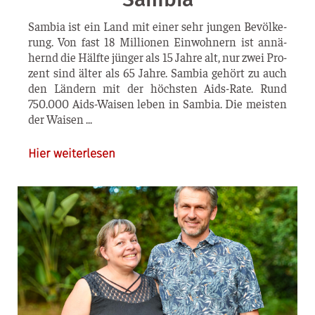
Sam­bia ist ein Land mit einer sehr jun­gen Bevöl­ke­
rung. Von fast 18 Mil­lio­nen Ein­woh­nern ist annä­
hernd die Hälf­te jün­ger als 15 Jah­re alt, nur zwei Pro­
zent sind älter als 65 Jah­re. Sam­bia gehört zu auch
den Län­dern mit der höchs­ten Aids-Rate. Rund
750.000 Aids-Wai­­sen leben in Sam­bia. Die meis­ten
der Waisen
Hier weiterlesen