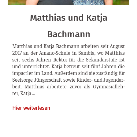
Matthias und Katja
Bachmann
Mat­thi­as und Kat­ja Bach­mann arbei­ten seit August
2017 an der Ama­­no-Schu­­le in Sam­bia, wo Mat­thi­as
seit sechs Jah­ren Rek­tor für die Sekun­dar­stu­fe ist
und unter­rich­tet. Kat­ja betreut seit fünf Jah­ren die
impact­ler im Land. Außer­dem sind sie zustän­dig für
Seel­sor­ge, Jün­ger­schaft sowie Kin­­der- und Jugend­ar­
beit. Mat­thi­as arbei­te­te zuvor als Gym­na­si­al­leh­
rer, Katja
Hier weiterlesen