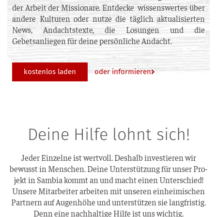
der Arbeit der Missionare. Entdecke wissenswertes über
andere Kulturen oder nutze die täglich aktualisierten
News, Andachtstexte, die Losungen und die
Gebetsanliegen für deine persönliche Andacht.
oder informieren
kostenlos laden
Deine Hilfe lohnt sich!
Jeder Ein­zel­ne ist wert­voll. Des­halb inves­tie­ren wir
bewusst in Men­schen. Dei­ne Unter­stüt­zung für unser Pro­
jekt in Sam­bia kommt an und macht einen Unter­schied!
Unse­re Mit­ar­bei­ter arbei­ten mit unse­ren ein­hei­mi­schen
Part­nern auf Augen­hö­he und unter­stüt­zen sie lang­fris­tig.
Denn eine nach­hal­ti­ge Hil­fe ist uns wichtig.