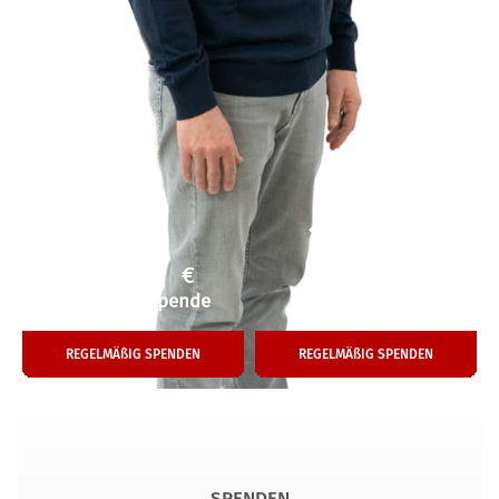
50
25
€
€
Einmalige Spende
Monatliche Hilfe
REGELMÄßIG SPENDEN
REGELMÄßIG SPENDEN
SPENDEN