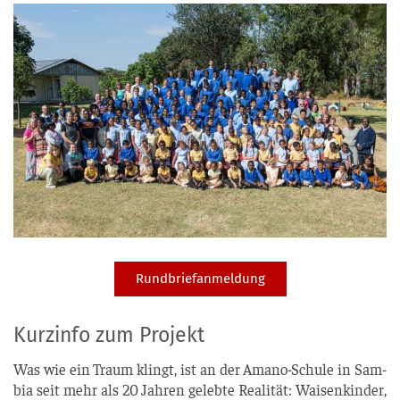
Rundbriefanmeldung
Kurzinfo zum Projekt
Was wie ein Traum klingt, ist an der Ama­no-Schu­le in Sam­
bia seit mehr als 20 Jah­ren geleb­te Rea­li­tät: Wai­sen­kin­der,