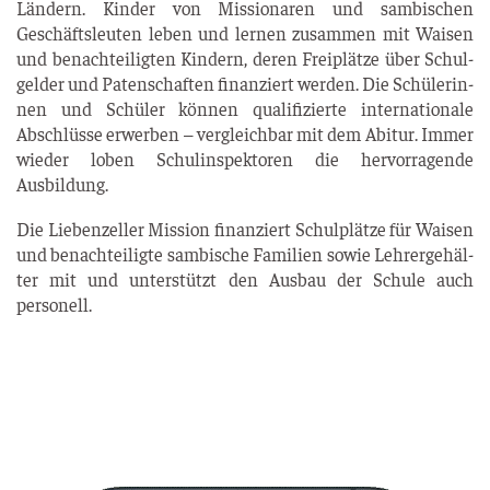
Län­dern. Kin­der von Mis­sio­na­ren und sam­bi­schen
Geschäfts­leu­ten leben und ler­nen zusam­men mit Wai­sen
und benach­tei­lig­ten Kin­dern, deren Frei­plät­ze über Schul­
gel­der und Paten­schaf­ten finan­ziert wer­den. Die Schü­le­rin­
nen und Schü­ler kön­nen qua­li­fi­zier­te inter­na­tio­na­le
Abschlüs­se erwer­ben – ver­gleich­bar mit dem Abitur. Immer
wie­der loben Schul­in­spek­to­ren die her­vor­ra­gen­de
Ausbildung.
Die Lie­ben­zel­ler Mis­si­on finan­ziert Schul­plät­ze für Wai­sen
und benach­tei­lig­te sam­bi­sche Fami­li­en sowie Leh­rer­ge­häl­
ter mit und unter­stützt den Aus­bau der Schu­le auch
personell.