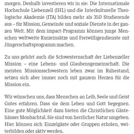
mor­gen. Des­halb inves­tie­ren wir in sie: Die Inter­na­tio­na­le
Hoch­schu­le Lie­ben­zell (IHL) und die Inter­kul­tu­rel­le Theo­
lo­gi­sche Aka­de­mie (ITA) bil­den mehr als 350 Stu­die­ren­de
aus – für Mis­si­on, Gemein­de und sozia­le Diens­te in der gan­
zen Welt. Mit dem impact-Pro­gramm kön­nen jun­ge Men­
schen welt­wei­te Kurz­ein­sät­ze und Frei­wil­li­gen­diens­te mit
Jün­ger­schafts­pro­gramm machen.
Zu uns gehört auch die Schwes­tern­schaft der Lie­ben­zel­ler
Mis­si­on – eine Lebens- und Glau­bens­ge­mein­schaft. Die
meis­ten Mis­si­ons­schwes­tern leben zwar im Ruhe­stand,
set­zen sich aber immer noch mit gan­zem Her­zen für die
Mis­si­on ein.
Wir wün­schen uns, dass Men­schen an Leib, See­le und Geist
Gutes erfah­ren. Dass sie dem Leben und Gott begeg­nen.
Eine gute Mög­lich­keit dazu bie­ten die Christ­li­chen Gäs­te­
häu­ser Mon­bach­tal. Sie sind von herr­li­cher Natur umge­ben.
Hier kön­nen sich Ein­zel­gäs­te oder Grup­pen erho­len, wei­
ter­bil­den oder aktiv werden.