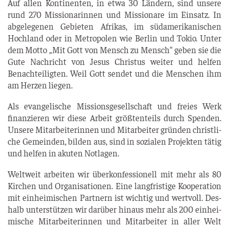
Auf allen Kon­ti­nen­ten, in etwa 30 Län­dern, sind unse­re
rund 270 Mis­sio­na­rin­nen und Mis­sio­na­re im Ein­satz. In
abge­le­ge­nen Gebie­ten Afri­kas, im süd­ame­ri­ka­ni­schen
Hoch­land oder in Metro­po­len wie Ber­lin und Tokio. Unter
dem Mot­to „Mit Gott von Mensch zu Mensch“ geben sie die
Gute Nach­richt von Jesus Chris­tus wei­ter und hel­fen
Benach­tei­lig­ten. Weil Gott sen­det und die Men­schen ihm
am Her­zen liegen.
Als evan­ge­li­sche Mis­si­ons­ge­sell­schaft und frei­es Werk
finan­zie­ren wir die­se Arbeit größ­ten­teils durch Spen­den.
Unse­re Mit­ar­bei­te­rin­nen und Mit­ar­bei­ter grün­den christ­li­
che Gemein­den, bil­den aus, sind in sozia­len Pro­jek­ten tätig
und hel­fen in aku­ten Notlagen.
Welt­weit arbei­ten wir über­kon­fes­sio­nell mit mehr als 80
Kir­chen und Orga­ni­sa­tio­nen. Eine lang­fris­ti­ge Koope­ra­ti­on
mit ein­hei­mi­schen Part­nern ist wich­tig und wert­voll. Des­
halb unter­stüt­zen wir dar­über hin­aus mehr als 200 ein­hei­
mi­sche Mit­ar­bei­te­rin­nen und Mit­ar­bei­ter in aller Welt