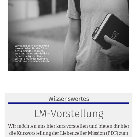
Wissenswertes
LM-Vorstellung
Wir möch­ten uns hier kurz vor­stel­len und bie­ten dir hier
die Kurz­vor­stel­lung der Lie­ben­zel­ler Mis­si­on (PDF) zum