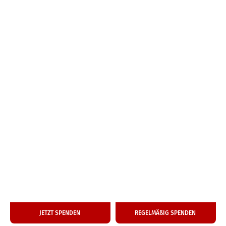
50
25
€
€
Ein­ma­li­ge Spende
Monat­li­che Hilfe
JETZT SPENDEN
REGEL­MÄ­ßIG SPENDEN