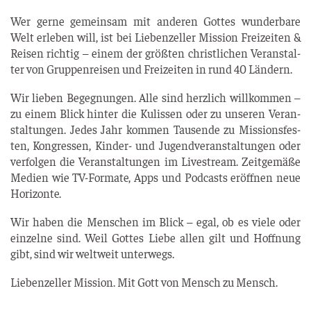
Wer ger­ne gemein­sam mit ande­ren Got­tes wun­der­ba­re
Welt erle­ben will, ist bei Lie­ben­zel­ler Mis­si­on Frei­zei­ten &
Rei­sen rich­tig – einem der größ­ten christ­li­chen Ver­an­stal­
ter von Grup­pen­rei­sen und Frei­zei­ten in rund 40 Ländern.
Wir lie­ben Begeg­nun­gen. Alle sind herz­lich will­kom­men –
zu einem Blick hin­ter die Kulis­sen oder zu unse­ren Ver­an­
stal­tun­gen. Jedes Jahr kom­men Tau­sen­de zu Mis­si­ons­fes­
ten, Kon­gres­sen, Kin­der- und Jugend­ver­an­stal­tun­gen oder
ver­fol­gen die Ver­an­stal­tun­gen im Live­stream. Zeit­ge­mä­ße
Medi­en wie TV-For­ma­te, Apps und Pod­casts eröff­nen neue
Horizonte.
Wir haben die Men­schen im Blick – egal, ob es vie­le oder
ein­zel­ne sind. Weil Got­tes Lie­be allen gilt und Hoff­nung
gibt, sind wir welt­weit unterwegs.
Lie­ben­zel­ler Mis­si­on. Mit Gott von Mensch zu Mensch.