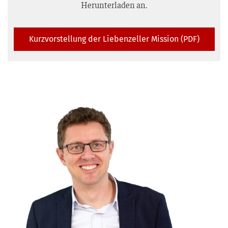
Her­un­ter­la­den an.
Kurz­vor­stel­lung der Lie­ben­zel­ler Mis­si­on (PDF)