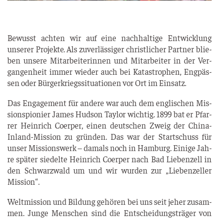
Bewusst ach­ten wir auf eine nach­hal­ti­ge Ent­wick­lung
unse­rer Pro­jek­te. Als zuver­läs­si­ger christ­li­cher Part­ner blie­
ben unse­re Mit­ar­bei­te­rin­nen und Mit­ar­bei­ter in der Ver­
gan­gen­heit immer wie­der auch bei Kata­stro­phen, Eng­päs­
sen oder Bür­ger­kriegs­si­tua­tio­nen vor Ort im Einsatz.
Das Enga­ge­ment für ande­re war auch dem eng­li­schen Mis­
si­ons­pio­nier James Hud­son Tay­lor wich­tig. 1899 bat er Pfar­
rer Hein­rich Coer­per, einen deut­schen Zweig der Chi­na-
Inland-Mis­si­on zu grün­den. Das war der Start­schuss für
unser Mis­si­ons­werk – damals noch in Ham­burg. Eini­ge Jah­
re spä­ter sie­del­te Hein­rich Coer­per nach Bad Lie­ben­zell in
den Schwarz­wald um und wir wur­den zur „Lie­ben­zel­ler
Mission“.
Welt­mis­si­on und Bil­dung gehö­ren bei uns seit jeher zusam­
men. Jun­ge Men­schen sind die Ent­schei­dungs­trä­ger von