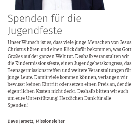
Spenden für die
Jugendfeste
Unser Wunsch ist es, dass vie­le jun­ge Men­schen von Jesus
Chris­tus hören und einen Blick dafür bekom­men, was Gott
Gro­ßes auf der gan­zen Welt tut. Des­halb ver­an­stal­ten wir
die Kin­der­mis­si­ons­fes­te, einen Jugend­ge­bets­kon­gress, das
Teen­ager­mis­si­ons­tref­fen und wei­te­re Ver­an­stal­tun­gen für
jun­ge Leu­te. Damit vie­le kom­men kön­nen, ver­lan­gen wir
bewusst kei­nen Ein­tritt oder set­zen einen Preis an, der die
eigent­li­chen Kos­ten nicht deckt. Des­halb bit­ten wir euch
um eure Unter­stüt­zung! Herz­li­chen Dank für alle
Spenden!
Dave Jar­setz, Missionsleiter