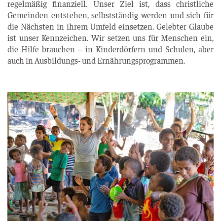
regel­mä­ßig finan­zi­ell. Unser Ziel ist, dass christ­li­che
Gemein­den ent­ste­hen, selbst­stän­dig wer­den und sich für
die Nächs­ten in ihrem Umfeld ein­set­zen. Geleb­ter Glau­be
ist unser Kenn­zei­chen. Wir set­zen uns für Men­schen ein,
die Hil­fe brau­chen – in Kin­der­dör­fern und Schu­len, aber
auch in Aus­bil­dungs- und Ernährungsprogrammen.