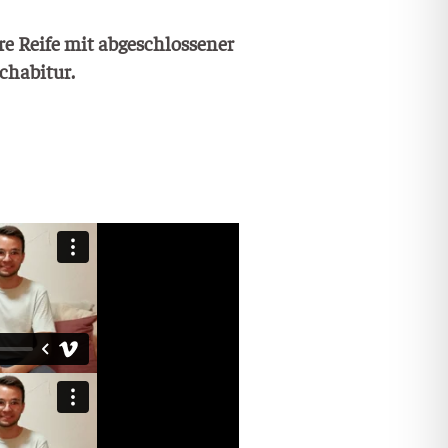
­re Rei­fe mit abge­schlos­se­ner
achabitur.