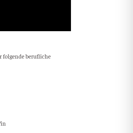
 fol­gen­de beruf­li­che
/in