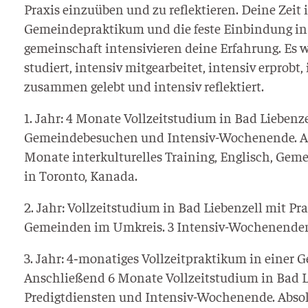
Pra­xis ein­zu­üben und zu reflek­tie­ren. Dei­ne Zeit
Gemein­de­prak­ti­kum und die fes­te Ein­bin­dung in
ge­mein­schaft inten­si­vie­ren dei­ne Erfah­rung. Es 
stu­diert, inten­siv mit­ge­ar­bei­tet, inten­siv erprobt,
zusam­men gelebt und inten­siv reflektiert.
1. Jahr: 4 Mona­te Voll­zeit­stu­di­um in Bad Lie­ben­z
Gemein­de­be­su­chen und Inten­siv-Wochen­en­de. 
Mona­te inter­kul­tu­rel­les Trai­ning, Eng­lisch, Gemei
in Toron­to, Kanada.
2. Jahr: Voll­zeit­stu­di­um in Bad Lie­ben­zell mit Pra­
Gemein­den im Umkreis. 3 Intensiv-Wochenende
3. Jahr: 4‑monatiges Voll­zeit­prak­ti­kum in einer 
Anschlie­ßend 6 Mona­te Voll­zeit­stu­di­um in Bad Li
Pre­digt­diens­ten und Inten­siv-Wochen­en­de. Abso