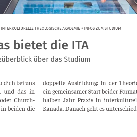
•
•
INTER­KUL­TU­REL­LE THEO­LO­GI­SCHE AKA­DE­MIE
INFOS ZUM STUDIUM
as bietet die ITA
züberblick über das Studium
du dich bei uns
ver­wo­ben sind
en und das in
land mit einem
 oder Church-
en in Toron­to,
in bei­den die
Kana­da. Danach geht es unter­schied­