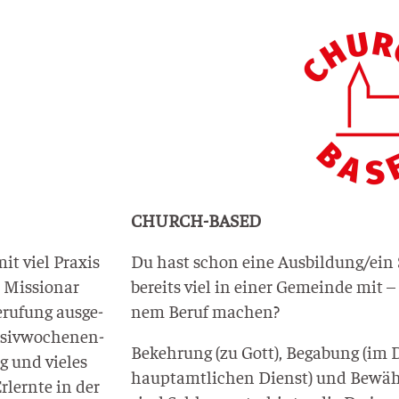
CHURCH-BASED
it viel Pra­xis
Du hast schon eine Ausbildung/ein S
 Mis­sio­nar
bereits viel in einer Gemein­de mit 
eru­fung aus­ge­
nem Beruf machen?
­siv­wo­chen­en­
Bekeh­rung (zu Gott), Bega­bung (im 
ng und vie­les
haupt­amt­li­chen Dienst) und Bewäh­r
rlern­te in der