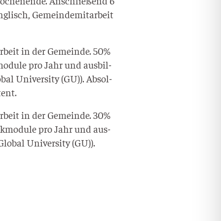
ochen­en­de. Anschlie­ßend 6
Eng­lisch, Gemein­de­mit­ar­beit
r­beit in der Gemein­de. 50%
mo­du­le pro Jahr und aus­bil­
bal Uni­ver­si­ty (GU)). Absol­
tent.
r­beit in der Gemein­de. 30%
ck­mo­du­le pro Jahr und aus­
lo­bal Uni­ver­si­ty (GU)).