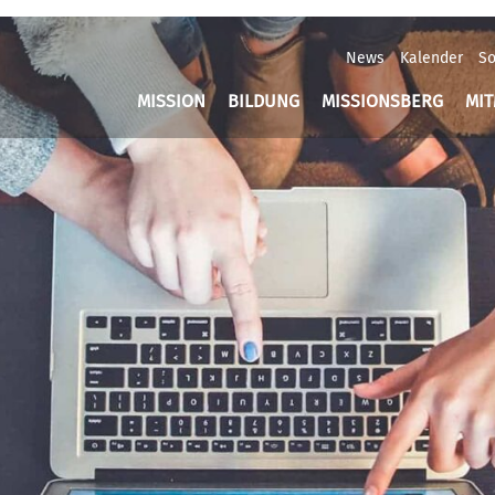
News
Kalender
So
MISSION
BILDUNG
MISSIONSBERG
MI