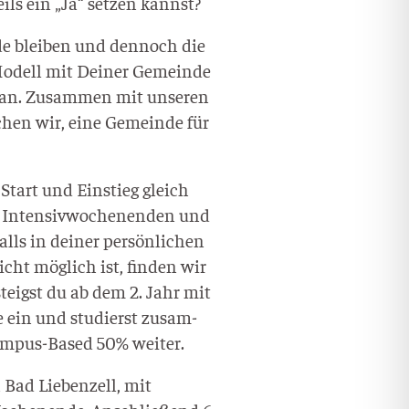
eils ein „Ja“ set­zen kannst?
e blei­ben und den­noch die
odell mit Dei­ner Gemein­de
s an. Zusam­men mit unse­ren
u­chen wir, eine Gemein­de für
n Start und Ein­stieg gleich
 Inten­siv­wo­chen­en­den und
lls in dei­ner per­sön­li­chen
icht mög­lich ist, fin­den wir
 steigst du ab dem 2. Jahr mit
de ein und stu­dierst zusam­
m­pus-Based 50% weiter.
n Bad Lie­ben­zell, mit