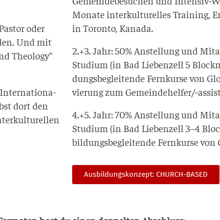
Gemein­de­be­su­chen und Inten­siv-W
Mona­te inter­kul­tu­rel­les Trai­ning, 
as­tor oder
in Toron­to, Kanada.
r­den. Und mit
2.+3. Jahr: 50% Anstel­lung und Mit­a
nd Theo­lo­gy“
Stu­di­um (in Bad Lie­ben­zell 5 Block­
dungs­be­glei­ten­de Fern­kur­se von Glo­
Inter­na­tio­na­
vie­rung zum Gemein­de­hel­fer/-assis­
rbst dort den
4.+5. Jahr: 70% Anstel­lung und Mit­a
er­kul­tu­rel­len
Stu­di­um (in Bad Lie­ben­zell 3–4 Blo
bil­dungs­be­glei­ten­de Fern­kur­se von G
Aus­bil­dungs­kon­zept: CHURCH-BASED