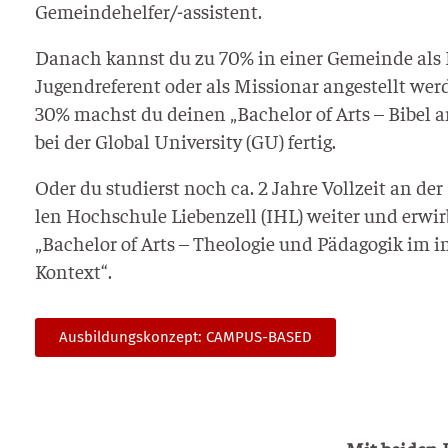
Gemein­de­hel­fer/-assis­tent.
Danach kannst du zu 70% in einer Gemein­de als P
Jugend­re­fe­rent oder als Mis­sio­nar ange­stellt we
30% machst du dei­nen „Bache­lor of Arts – Bibel a
bei der Glo­bal Uni­ver­si­ty (GU) fertig.
Oder du stu­dierst noch ca. 2 Jah­re Voll­zeit an der 
len Hoch­schu­le Lie­ben­zell (IHL) wei­ter und erwi
„Bache­lor of Arts – Theo­lo­gie und Päd­ago­gik im int
Kontext“.
Aus­bil­dungs­kon­zept: CAMPUS-BASED