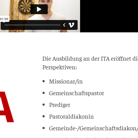
Die Aus­bil­dung an der ITA eröff­net dir
Perspektiven:
Missionar/in
Gemein­schafts­pas­tor
Pre­di­ger
Pas­to­ral­dia­ko­nin
Gemein­de-/Ge­mein­schafts­dia­kon­