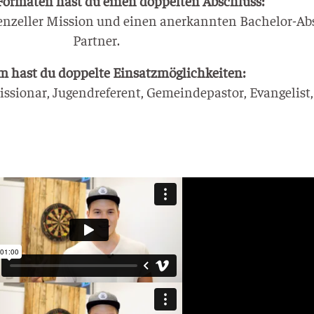
For­ma­ten hast du einen dop­pel­ten Abschluss:
ben­zel­ler Mis­si­on und einen aner­kann­ten Bache­lor-
Partner.
 hast du dop­pel­te Ein­satz­mög­lich­kei­ten:
­sio­nar, Jugend­re­fe­rent, Gemein­de­pas­tor, Evan­ge­list