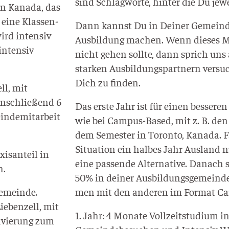
sind Schlag­wor­te, hin­ter die Du jew
 in Kana­da, das
 eine Klas­sen­
Dann kannst Du in Dei­ner Gemein­d
wird inten­siv
Aus­bil­dung machen. Wenn die­ses M
 inten­siv
nicht gehen soll­te, dann sprich un
star­ken Aus­bil­dungs­part­nern ver­s
Dich zu finden.
ell, mit
Anschlie­ßend 6
Das ers­te Jahr ist für einen bes­se­re
n­de­mit­ar­beit
wie bei Cam­pus-Based, mit z. B. den
dem Semes­ter in Toron­to, Kana­da. Fa
Situa­ti­on ein hal­bes Jahr Aus­land n
xis­an­teil in
eine pas­sen­de Alter­na­ti­ve. Danach
n.
50% in dei­ner Aus­bil­dungs­ge­mein­
Gemein­de.
men mit den ande­ren im For­mat Ca
e­ben­zell, mit
1. Jahr: 4 Mona­te Voll­zeit­stu­di­um i
l­vie­rung zum