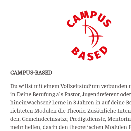
CAMPUS-BASED
Du willst mit einem Voll­zeit­stu­di­um ver­bun­den m
in Dei­ne Beru­fung als Pas­tor, Jugend­re­fe­rent oder
hin­ein­wach­sen? Ler­ne in 3 Jah­ren in auf dei­ne B
rich­te­ten Modu­len die Theo­rie. Zusätz­li­che Inten
den, Gemein­de­ein­sät­ze, Pre­digt­diens­te, Men­to­ri
mehr hel­fen, das in den theo­re­ti­schen Modu­len E