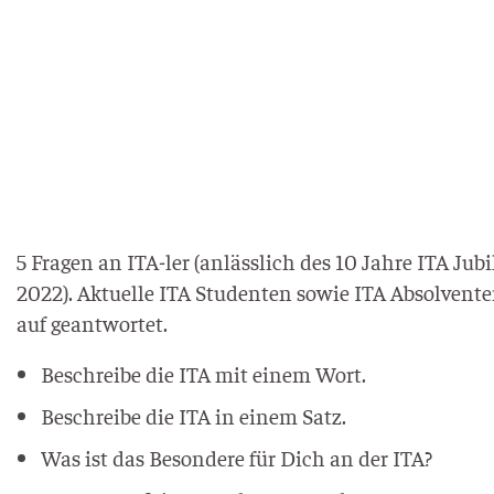
5 Fra­gen an ITA-ler (anläss­lich des 10 Jah­re ITA Jubi
2022). Aktu­el­le ITA Stu­den­ten sowie ITA Absol­ven­
auf geantwortet.
Beschrei­be die ITA mit einem Wort.
Beschrei­be die ITA in einem Satz.
Was ist das Beson­de­re für Dich an der ITA?