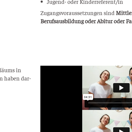
Jugend- oder Kinderreferent/in
Zugangs­vor­aus­set­zun­gen sind
Mitt­le
Berufs­aus­bil­dung oder Abitur oder F
­lä­ums in
ten haben dar­