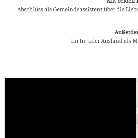
Mit bei­den 
Abschluss als Gemein­de­as­sis­tent über die Lie­
Außer­dem
Im In- oder Aus­land als Mis