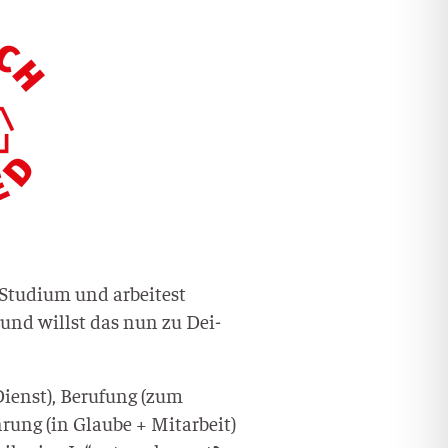
tu­di­um und arbei­test
– und willst das nun zu Dei­
Dienst), Beru­fung (zum
ung (in Glau­be + Mit­ar­beit)