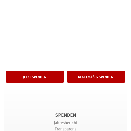
50
25
€
€
Ein­ma­li­ge Spende
Monat­li­che Hilfe
JETZT SPENDEN
REGEL­MÄ­ßIG SPENDEN
SPENDEN
Jahresbericht
Transparenz