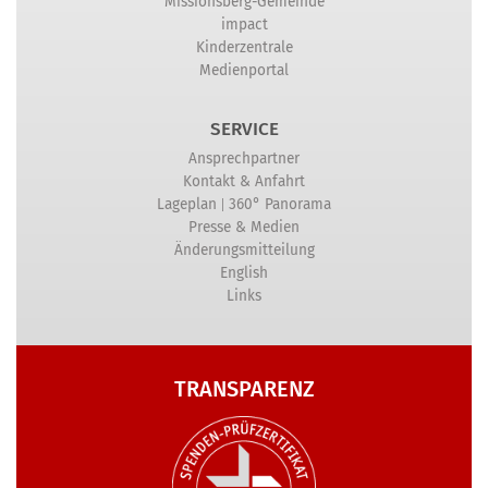
Missionsberg-Gemeinde
impact
Kinderzentrale
Medienportal
SERVICE
Ansprechpartner
Kontakt & Anfahrt
|
Lageplan
360° Panorama
Presse & Medien
Änderungsmitteilung
English
Links
TRANSPARENZ