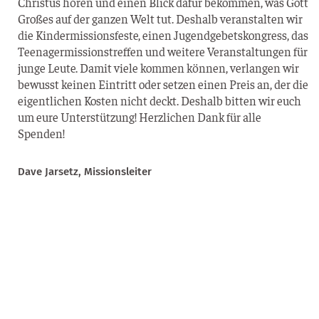
Chris­tus hören und einen Blick dafür bekom­men, was Gott
Gro­ßes auf der gan­zen Welt tut. Des­halb ver­an­stal­ten wir
die Kin­der­mis­si­ons­fes­te, einen Jugend­ge­bets­kon­gress, das
Teen­ager­mis­si­ons­tref­fen und wei­te­re Ver­an­stal­tun­gen für
jun­ge Leu­te. Damit vie­le kom­men kön­nen, ver­lan­gen wir
bewusst kei­nen Ein­tritt oder set­zen einen Preis an, der die
eigent­li­chen Kos­ten nicht deckt. Des­halb bit­ten wir euch
um eure Unter­stüt­zung! Herz­li­chen Dank für alle
Spenden!
Dave Jar­setz, Missionsleiter