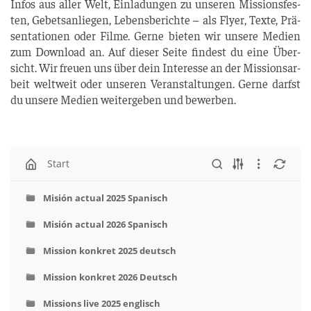
Infos aus aller Welt, Ein­la­dun­gen zu unse­ren Mis­si­ons­fes­
ten, Gebets­an­lie­gen, Lebens­be­rich­te – als Fly­er, Tex­te, Prä­
sen­ta­tio­nen oder Fil­me. Ger­ne bie­ten wir unse­re Medi­en
zum Down­load an. Auf die­ser Sei­te fin­dest du eine Über­
sicht. Wir freu­en uns über dein Inter­es­se an der Mis­si­ons­ar­
beit welt­weit oder unse­ren Ver­an­stal­tun­gen. Ger­ne darfst
du unse­re Medi­en wei­ter­ge­ben und bewerben.
Start
Misión actual 2025 Spanisch
Misión actual 2026 Spanisch
Mission konkret 2025 deutsch
Mission konkret 2026 Deutsch
Missions live 2025 englisch