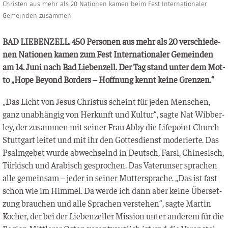
Christen aus mehr als 20 Nationen kamen beim Fest Internationaler
Gemeinden zusammen
BAD LIEBENZELL. 450 Per­so­nen aus mehr als 20 ver­schie­de­
nen Natio­nen kamen zum Fest Inter­na­tio­na­ler Gemein­den
am 14. Juni nach Bad Lie­ben­zell. Der Tag stand unter dem Mot­
to „Hope Bey­ond Bor­ders – Hoff­nung kennt kei­ne Grenzen.“
„Das Licht von Jesus Chris­tus scheint für jeden Men­schen,
ganz unab­hän­gig von Her­kunft und Kul­tur“, sag­te Nat Wib­ber­
ley, der zusam­men mit sei­ner Frau Abby die Life­point Church
Stutt­gart lei­tet und mit ihr den Got­tes­dienst mode­rier­te. Das
Psalm­ge­bet wur­de abwech­selnd in Deutsch, Far­si, Chi­ne­sisch,
Tür­kisch und Ara­bisch gespro­chen. Das Vater­un­ser spra­chen
alle gemein­sam – jeder in sei­ner Mut­ter­spra­che. „Das ist fast
schon wie im Him­mel. Da wer­de ich dann aber kei­ne Über­set­
zung brau­chen und alle Spra­chen ver­ste­hen“, sag­te Mar­tin
Kocher, der bei der Lie­ben­zel­ler Mis­si­on unter ande­rem für die