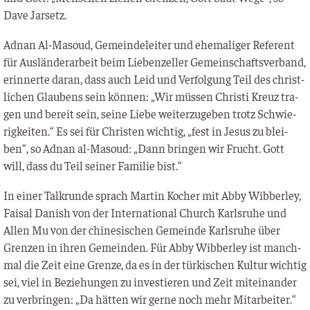
Dave Jarsetz.
Adnan Al-Masoud, Gemein­de­lei­ter und ehe­ma­li­ger Refe­rent
für Aus­län­der­ar­beit beim Lie­ben­zel­ler Gemein­schafts­ver­band,
erin­ner­te dar­an, dass auch Leid und Ver­fol­gung Teil des christ­
li­chen Glau­bens sein kön­nen: „Wir müs­sen Chris­ti Kreuz tra­
gen und bereit sein, sei­ne Lie­be wei­ter­zu­ge­ben trotz Schwie­
rig­kei­ten.“ Es sei für Chris­ten wich­tig, „fest in Jesus zu blei­
ben“, so Adnan al-Masoud: „Dann brin­gen wir Frucht. Gott
will, dass du Teil sei­ner Fami­lie bist.“
In einer Talk­run­de sprach Mar­tin Kocher mit Abby Wib­ber­ley,
Fai­sal Danish von der Inter­na­tio­nal Church Karls­ru­he und
Allen Mu von der chi­ne­si­schen Gemein­de Karls­ru­he über
Gren­zen in ihren Gemein­den. Für Abby Wib­ber­ley ist manch­
mal die Zeit eine Gren­ze, da es in der tür­ki­schen Kul­tur wich­tig
sei, viel in Bezie­hun­gen zu inves­tie­ren und Zeit mit­ein­an­der
zu ver­brin­gen: „Da hät­ten wir ger­ne noch mehr Mit­ar­bei­ter.“