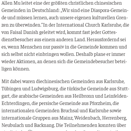
Allen Mu lei­tet eine der größ­ten christ­li­chen chi­ne­si­schen
Gemein­den in Deutsch­land: „Wir sind eine Dia­spo­ra-Gemein­
de und müs­sen ler­nen, auch unse­re eige­nen kul­tu­rel­len Gren­
zen zu überwinden.“In der Inter­na­tio­nal Church Karls­ru­he, die
von Fai­sal Danish gelei­tet wird, kommt fast jeder Got­tes­
dienst­be­su­cher aus einem ande­ren Land. Her­aus­for­dernd sei
es, wenn Men­schen nur pas­siv in die Gemein­de kom­men und
sich selbst nicht ein­brin­gen wol­len. Des­halb pla­ne er immer
wie­der Aktio­nen, an denen sich die Gemein­de­be­su­cher betei­
li­gen können.
Mit dabei waren die­chi­ne­si­schen Gemein­den aus Karls­ru­he,
Tübin­gen und Lud­wigs­burg, die tür­ki­sche Gemein­de aus Stutt­
gart, die ara­bi­sche Gemein­den aus Heil­bronn und Lein­fel­den-
Ech­ter­din­gen, die per­si­sche Gemein­de aus Pforz­heim, die
inter­na­tio­na­len Gemein­den Bruch­sal und Karls­ru­he sowie
inter­na­tio­na­le Grup­pen aus Mainz, Wei­den­bach, Her­ren­berg,
Neu­bu­lach und Back­nang. Die Teil­neh­men­den konn­ten über