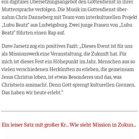
ein digi­ta­les Über­set­zungs­an­ge­bot den Got­tes­dienst in ihrer
Mut­ter­spra­che ver­fol­gen. Die Musik im Got­tes­dienst über­
nahm Chris Dan­ne­berg mit Team vom inter­kul­tu­rel­len Pro­jekt
„Lubu Beatz“ aus Lud­wigs­burg. Zwei jun­ge Frau­en von „Lubu
Beatz“ führ­ten einen Rap auf.
Dave Jar­setz zog ein posi­ti­ves Fazit: „Die­ses Event ist für uns
als Mis­si­ons­werk eine Ver­an­stal­tung, die Zukunft hat. Für
mich ist die­ses Fest ein Höhe­punkt im Jahr. Men­schen aus so
vie­len ver­schie­de­nen Her­künf­ten zu erle­ben, die gemein­sam
Jesus Chris­tus loben, ist etwas Beson­de­res und das, was
Christ­sein aus­macht. Denn Gott sprengt kul­tu­rel­len Gren­zen.
Das haben wir heu­te erlebt.“
Zurück
Ein leiser Satz mit großer Kraft
Wie sieht Mission in Zukunft aus?