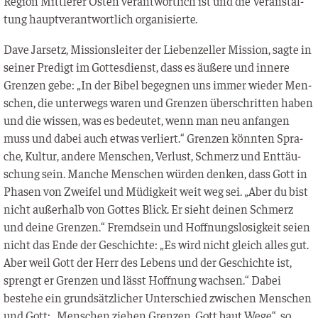
Regi­on Mitt­le­rer Osten ver­ant­wort­lich ist und die Ver­an­stal­
tung haupt­ver­ant­wort­lich organisierte.
Dave Jar­setz, Mis­si­ons­lei­ter der Lie­ben­zel­ler Mis­si­on, sag­te in
sei­ner Pre­digt im Got­tes­dienst, dass es äuße­re und inne­re
Gren­zen gebe: „In der Bibel begeg­nen uns immer wie­der Men­
schen, die unter­wegs waren und Gren­zen über­schrit­ten haben
und die wis­sen, was es bedeu­tet, wenn man neu anfan­gen
muss und dabei auch etwas ver­liert.“ Gren­zen könn­ten Spra­
che, Kul­tur, ande­re Men­schen, Ver­lust, Schmerz und Ent­täu­
schung sein. Man­che Men­schen wür­den den­ken, dass Gott in
Pha­sen von Zwei­fel und Müdig­keit weit weg sei. „Aber du bist
nicht außer­halb von Got­tes Blick. Er sieht dei­nen Schmerz
und dei­ne Gren­zen.“ Fremd­sein und Hoff­nungs­lo­sig­keit sei­en
nicht das Ende der Geschich­te: „Es wird nicht gleich alles gut.
Aber weil Gott der Herr des Lebens und der Geschich­te ist,
sprengt er Gren­zen und lässt Hoff­nung wach­sen.“ Dabei
bestehe ein grund­sätz­li­cher Unter­schied zwi­schen Men­schen
und Gott: „Men­schen zie­hen Gren­zen, Gott baut Wege“, so