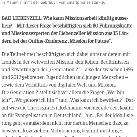
In Malawi nimmt der Gebrauch von Smartphones stark zu
BAD LIEBENZELL. Wie kann Mis­si­ons­ar­beit künf­tig aus­se­
hen? – Mit die­ser Fra­ge beschäf­tig­ten sich 80 Füh­rungs­kräf­te
und Mis­si­ons­exper­ten der Lie­ben­zel­ler Mis­si­on aus 15 Län­
dern bei der Online-Kon­fe­renz „Mis­si­on for Future“.
Die Teil­neh­mer beschäf­tig­ten sich dabei unter ande­rem mit
Trends in der welt­wei­ten Mis­si­on, den Rol­len, Bedürf­nis­sen
und Erwar­tun­gen der „Gene­ra­ti­on Z“ – also der zwi­schen 1995
und 2012 gebo­re­nen Jugend­li­chen und jun­gen Men­schen –
sowie dem Ver­hält­nis von digi­ta­ler Welt und Mission.
Die Gene­ra­ti­on Z stellt sich vor allem die Fra­gen „Wer bin
ich?“, „Wo gehö­re ich hin?“ und „Was kann ich bewir­ken?“. Dar­
auf wies die Theo­lo­gin Evi Rode­mann, Vor­sit­zen­de der „Koali­ti­
on für Evan­ge­li­sa­ti­on in Deutsch­land“, hin. „Bei der Mobi­li­sie­
rung geht es außer­dem nicht nur dar­um, Men­schen dazu zu
bewe­gen, los­zu­zie­hen. Mobi­li­sie­rung beginnt mit Jün­ger­