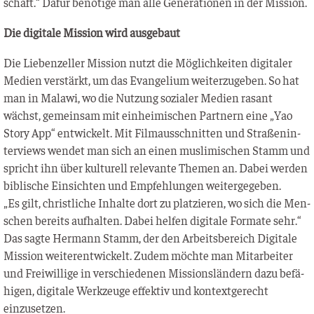
schaft.“ Dafür benö­ti­ge man alle Gene­ra­tio­nen in der Mission.
Die digi­ta­le Mis­si­on wird ausgebaut
Die Lie­ben­zel­ler Mis­si­on nutzt die Mög­lich­kei­ten digi­ta­ler
Medi­en ver­stärkt, um das Evan­ge­li­um wei­ter­zu­ge­ben. So hat
man in Mala­wi, wo die Nut­zung sozia­ler Medi­en rasant
wächst, gemein­sam mit ein­hei­mi­schen Part­nern eine „Yao
Sto­ry App“ ent­wi­ckelt. Mit Film­aus­schnit­ten und Stra­ßen­in­
ter­views wen­det man sich an einen mus­li­mi­schen Stamm und
spricht ihn über kul­tu­rell rele­van­te The­men an. Dabei wer­den
bibli­sche Ein­sich­ten und Emp­feh­lun­gen weitergegeben.
„Es gilt, christ­li­che Inhal­te dort zu plat­zie­ren, wo sich die Men­
schen bereits auf­hal­ten. Dabei hel­fen digi­ta­le For­ma­te sehr.“
Das sag­te Her­mann Stamm, der den Arbeits­be­reich Digi­ta­le
Mis­si­on wei­ter­ent­wi­ckelt. Zudem möch­te man Mit­ar­bei­ter
und Frei­wil­li­ge in ver­schie­de­nen Mis­si­ons­län­dern dazu befä­
hi­gen, digi­ta­le Werk­zeu­ge effek­tiv und kon­text­ge­recht
einzusetzen.