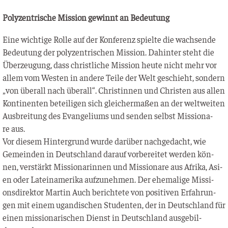
Poly­zen­tri­sche Mis­si­on gewinnt an Bedeutung
Eine wich­ti­ge Rol­le auf der Kon­fe­renz spiel­te die wach­sen­de
Bedeu­tung der poly­zen­tri­schen Mis­si­on. Dahin­ter steht die
Über­zeu­gung, dass christ­li­che Mis­si­on heu­te nicht mehr vor
allem vom Wes­ten in ande­re Tei­le der Welt geschieht, son­dern
„von über­all nach über­all“. Chris­tin­nen und Chris­ten aus allen
Kon­ti­nen­ten betei­li­gen sich glei­cher­ma­ßen an der welt­wei­ten
Aus­brei­tung des Evan­ge­li­ums und sen­den selbst Mis­sio­na­
re aus.
Vor die­sem Hin­ter­grund wur­de dar­über nach­ge­dacht, wie
Gemein­den in Deutsch­land dar­auf vor­be­rei­tet wer­den kön­
nen, ver­stärkt Mis­sio­na­rin­nen und Mis­sio­na­re aus Afri­ka, Asi­
en oder Latein­ame­ri­ka auf­zu­neh­men. Der ehe­ma­li­ge Mis­si­
ons­di­rek­tor Mar­tin Auch berich­te­te von posi­ti­ven Erfah­run­
gen mit einem ugan­di­schen Stu­den­ten, der in Deutsch­land für
einen mis­sio­na­ri­schen Dienst in Deutsch­land aus­ge­bil­