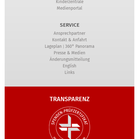
Kinderzentrale
Medienportal
SERVICE
Ansprechpartner
Kontakt & Anfahrt
|
Lageplan
360° Panorama
Presse & Medien
Änderungsmitteilung
English
Links
TRANSPARENZ