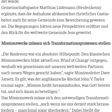
det wurde.
Gemein­schafts­pas­tor Mat­thi­as Lüde­mann (Hei­den­heim)
ergänz­te, dass die Auf­nah­me afri­ka­ni­scher christ­li­cher Gast­ar­
bei­ter auch für sei­ne Gemein­de eine Berei­che­rung gewe­sen
sei. Die Begeg­nun­gen hät­ten neue Per­spek­ti­ven eröff­net und
den Blick für die welt­wei­te Gemein­de Jesu geweitet.
Mis­si­ons­wer­ke müs­sen sich Trans­for­ma­ti­ons­pro­zes­sen stellen
„Die Kon­fe­renz war ein abso­lu­ter Höhe­punkt. Den klas­si­schen
Mis­si­ons­wer­ken bläst aktu­ell ein ‚Wind of Chan­ge‘ ent­ge­gen,
wes­halb wir gemein­sam mit unse­ren welt­wei­ten Part­nern
nach neu­en Wegen gesucht haben“, sag­te Mis­si­ons­lei­ter Dave
Jar­setz. Es gilt, was der angli­ka­ni­sche Bischof John V. Tay­lor
ein­mal sag­te: „Mis­si­on heißt her­aus­zu­fin­den, was Gott bereits
tut, und sich dar­an zu beteiligen.“
Das Mis­si­ons­werk müs­se sich den not­wen­di­gen Trans­for­ma­ti­
ons­pro­zes­sen stel­len, „auch wenn sie uns der­zeit stark her­aus­
for­dern – manch­mal sogar über­for­dern.“ Dabei bleibt die