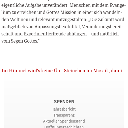
eigent­li­che Auf­ga­be unver­än­dert: Men­schen mit dem Evan­ge­
li­um zu errei­chen und Got­tes Mis­si­on in einer sich wan­deln­
den Welt neu und rele­vant mit­zu­ge­stal­ten: „Die Zukunft wird
maß­geb­lich von Anpas­sungs­fle­xi­bi­li­tät, Ver­än­de­rungs­be­reit­
schaft und Expe­ri­men­tier­freu­de abhän­gen – und natür­lich
vom Segen Gottes.“
Zurück
Im Himmel wird’s keine Übersetzung mehr brauchen
Steinchen im Mosaik, damit Menschen Jesus finden
SPENDEN
Jahresbericht
Transparenz
Aktueller Spendenstand
Hoffnungsgeschichten