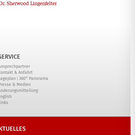
Nächster
r. Sherwood Lingenfelter
SERVICE
Ansprechpartner
Kontakt & Anfahrt
|
Lageplan
360° Panorama
Presse & Medien
Änderungsmitteilung
English
Links
KTUELLES