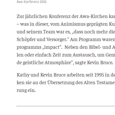
Awa-Konferenz 2026
Zur jähr­li­chen Kon­fe­renz der Awa-Kir­chen 
– was in die­ser, vom Ani­mis­mus gepräg­ten 
und sei­nem Team war es, „dass noch mehr die dr
Schöp­fer und Ver­sor­ger.“ Am Pro­gramm waren a
pro­gramms „impact“. Neben den Bibel- und Anbe­
len oder ein­fach Zeit zum Aus­tausch, um Gemein
de geist­li­che Atmo­sphä­re“, sag­te Kevin Bruce.
Kathy und Kevin Bruce arbei­ten seit 1995 in d
ken sie an der Über­set­zung des Alten Tes­ta­men­
rung ein.