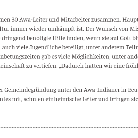
kamen 30 Awa-Lei­ter und Mit­ar­bei­ter zusam­men. Haup
Kul­tur immer wie­der umkämpft ist. Der Wunsch von Mis
in­gend benö­tig­te Hil­fe fin­den, wenn sie auf Gott bli
uch vie­le Jugend­li­che betei­ligt, unter ande­rem Teil­
tungs­zei­ten gab es vie­le Mög­lich­kei­ten, unter and
­schaft zu ver­tie­fen. „Dadurch hat­ten wir eine fröh­l
er Gemein­de­grün­dung unter den Awa-India­ner in Ecua­
tes mit, schu­len ein­hei­mi­sche Lei­ter und brin­gen sich