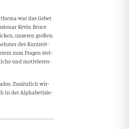
t­the­ma war das Gebet
­sio­nar Kevin Bruce
­cken, unse­ren gro­ßen
neh­mer des Kurz­zeit­
e­rem zum Fra­gen stel­
i­che und moti­vie­ren­
dor. Zusätz­lich wir­
 in der Alpha­be­ti­sie­