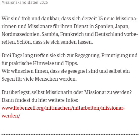
Missionskandidaten 2026
Wir sind froh und dank­bar, dass sich der­zeit 15 neue Mis­sio­na­
rin­nen und Mis­sio­na­re für ihren Dienst in Spa­ni­en, Japan,
Nord­ma­ze­do­ni­en, Sam­bia, Frank­reich und Deutsch­land vor­be­
rei­ten. Schön, dass sie sich sen­den lassen.
Drei Tage lang tref­fen sie sich zur Begeg­nung, Ermu­ti­gung und
für prak­ti­sche Hin­wei­se und Tipps.
Wir wün­schen ihnen, dass sie geseg­net sind und selbst ein
Segen für vie­le Men­schen werden.
Du über­legst, selbst Mis­sio­na­rin oder Mis­sio­nar zu wer­den?
Dann fin­dest du hier wei­te­re Infos:
www.liebenzell.org/mitmachen/mitarbeiten/missionar-
werden/