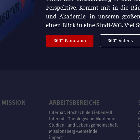
Perspektive. Kommt mit in die Rä
und Akademie, in unseren großen
einen Blick in eine Studi-WG. Viel 
360° Panorama
360° Videos
 MISSION
ARBEITSBEREICHE
Internat. Hochschule Liebenzell
Interkult. Theologische Akademie
Studien- und Lebensgemeinschaft
Missionsberg-Gemeinde
impact