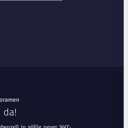
anoramen
 da!
benzell in völlig neuer 360°-