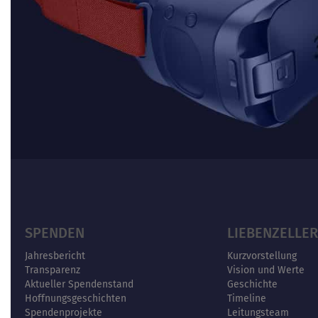
SPENDEN
LIEBENZELLER
Jahresbericht
Kurzvorstellung
Transparenz
Vision und Werte
Aktueller Spendenstand
Geschichte
Hoffnungsgeschichten
Timeline
Spendenprojekte
Leitungsteam