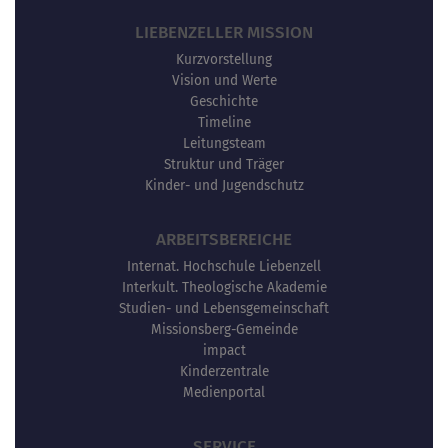
LIEBENZELLER MISSION
Kurzvorstellung
Vision und Werte
Geschichte
Timeline
Leitungsteam
Struktur und Träger
Kinder- und Jugendschutz
ARBEITSBEREICHE
Internat. Hochschule Liebenzell
Interkult. Theologische Akademie
Studien- und Lebensgemeinschaft
Missionsberg-Gemeinde
impact
Kinderzentrale
Medienportal
SERVICE