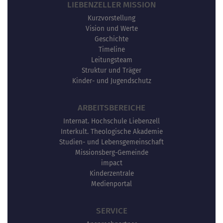
LIEBENZELLER MISSION
Kurzvorstellung
Vision und Werte
Geschichte
Timeline
Leitungsteam
Struktur und Träger
Kinder- und Jugendschutz
ARBEITSBEREICHE
Internat. Hochschule Liebenzell
Interkult. Theologische Akademie
Studien- und Lebensgemeinschaft
Missionsberg-Gemeinde
impact
Kinderzentrale
Medienportal
SERVICE