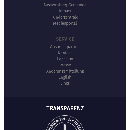
Missionsberg-Gemeinde
impact
Kinderzentrale
Medienportal
SERVICE
Ansprechpartner
Kontakt
Lageplan
Presse
Änderungsmitteilung
English
Links
TRANSPARENZ