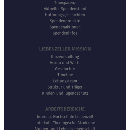
Transparenz
Aktueller Spendenstand
Hoffnungsgeschichten
Spendenprojekte
Spendenaktionen
Spendeninfos
LIEBENZELLER MISSION
Kurzvorstellung
Vision und Werte
Geschichte
Timeline
Leitungsteam
Struktur und Träger
Kinder- und Jugendschutz
ARBEITSBEREICHE
Internat. Hochschule Liebenzell
Interkult. Theologische Akademie
Studien- und Lebensgemeinschaft