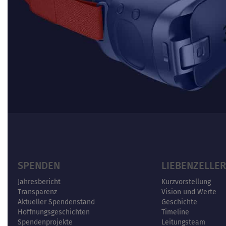
SPENDEN
LIEBENZELLER
Jahresbericht
Kurzvorstellung
Transparenz
Vision und Werte
Aktueller Spendenstand
Geschichte
Hoffnungsgeschichten
Timeline
Spendenprojekte
Leitungsteam