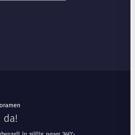
anoramen
 da!
benzell in völlig neuer 360°-