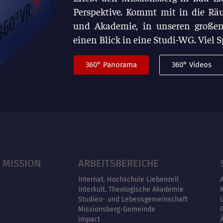
Perspektive. Kommt mit in die Rä
und Akademie, in unseren großen
einen Blick in eine Studi-WG. Viel 
360° Panorama
360° Videos
 MISSION
ARBEITSBEREICHE
Internat. Hochschule Liebenzell
Interkult. Theologische Akademie
Studien- und Lebensgemeinschaft
Missionsberg-Gemeinde
impact