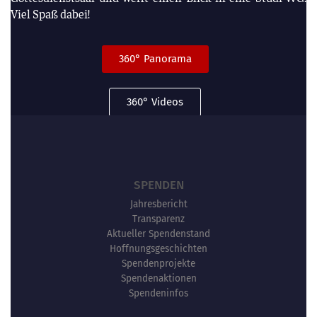
Viel Spaß dabei!
360° Panorama
360° Videos
SPENDEN
Jahresbericht
Transparenz
Aktueller Spendenstand
Hoffnungsgeschichten
Spendenprojekte
Spendenaktionen
Spendeninfos