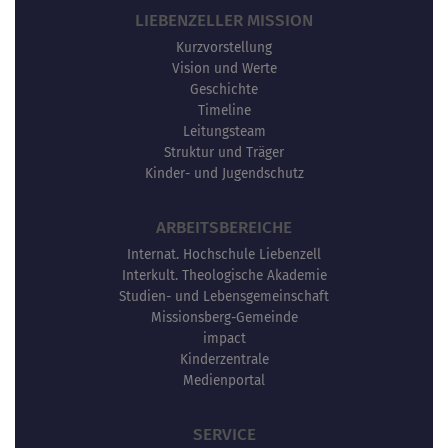
LIEBENZELLER MISSION
Kurzvorstellung
Vision und Werte
Geschichte
Timeline
Leitungsteam
Struktur und Träger
Kinder- und Jugendschutz
ARBEITSBEREICHE
Internat. Hochschule Liebenzell
Interkult. Theologische Akademie
Studien- und Lebensgemeinschaft
Missionsberg-Gemeinde
impact
Kinderzentrale
Medienportal
SERVICE