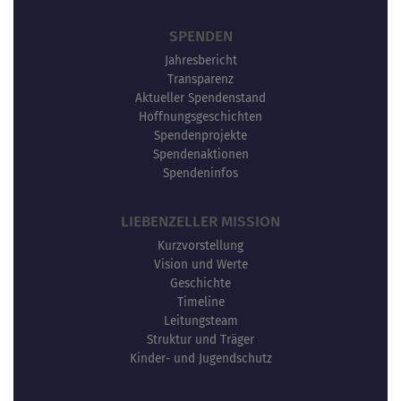
SPENDEN
Jahresbericht
Transparenz
Aktueller Spendenstand
Hoffnungsgeschichten
Spendenprojekte
Spendenaktionen
Spendeninfos
LIEBENZELLER MISSION
Kurzvorstellung
Vision und Werte
Geschichte
Timeline
Leitungsteam
Struktur und Träger
Kinder- und Jugendschutz