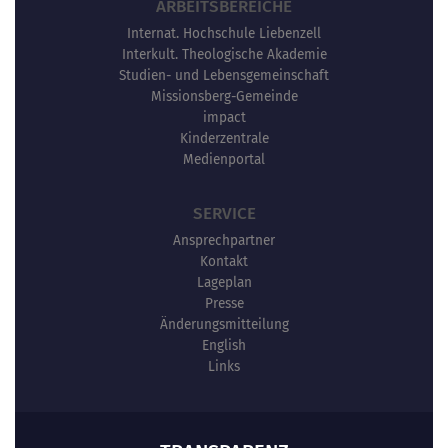
ARBEITSBEREICHE
Internat. Hochschule Liebenzell
Interkult. Theologische Akademie
Studien- und Lebensgemeinschaft
Missionsberg-Gemeinde
impact
Kinderzentrale
Medienportal
SERVICE
Ansprechpartner
Kontakt
Lageplan
Presse
Änderungsmitteilung
English
Links