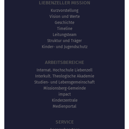
LIEBENZELLER MISSION
Kurzvorstellung
Vision und Werte
Geschichte
Timeline
Leitungsteam
Struktur und Träger
Kinder- und Jugendschutz
ARBEITSBEREICHE
Internat. Hochschule Liebenzell
Interkult. Theologische Akademie
Studien- und Lebensgemeinschaft
Missionsberg-Gemeinde
impact
Kinderzentrale
Medienportal
SERVICE