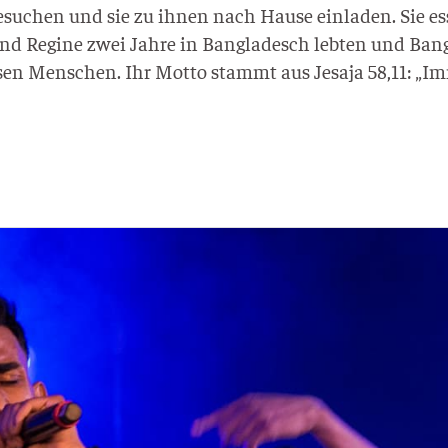
esu­chen und sie zu ihnen nach Hau­se ein­la­den. Sie e
Regi­ne zwei Jah­re in Ban­gla­desch leb­ten und Ban­g
­sen Men­schen. Ihr Mot­to stammt aus Jesa­ja 58,11: „I