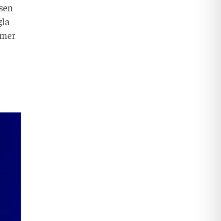
ssen
­la
mmer