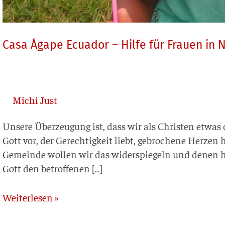
Casa Ágape Ecuador – Hilfe für Frauen in 
Michi Just
Unse­re Über­zeu­gung ist, dass wir als Chris­ten etwas d
Gott vor, der Gerech­tig­keit liebt, gebro­che­ne Her­zen 
Gemein­de wol­len wir das wider­spie­geln und denen hel
Gott den betroffenen […]
Weiterlesen »