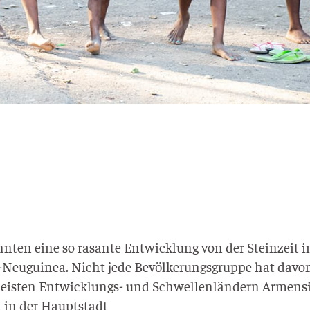
­ten eine so rasan­te Ent­wick­lung von der Stein­zeit i
Neu­­gui­­nea. Nicht jede Bevöl­ke­rungs­grup­pe hat dav
meis­ten Ent­­wick­­lungs- und Schwel­len­län­dern Armen­s
em in der Hauptstadt