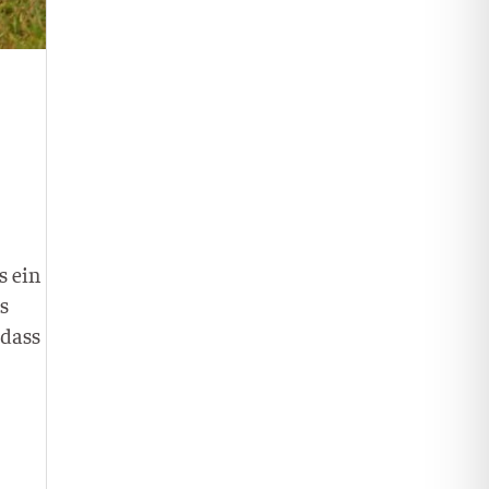
s ein
ls
 dass