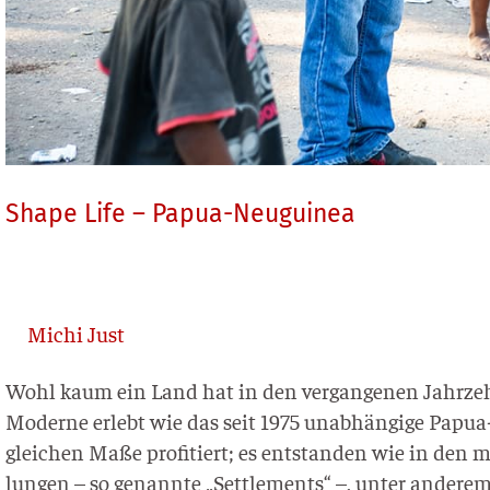
Shape Life – Papua-Neuguinea
Michi Just
Wohl kaum ein Land hat in den ver­gan­ge­nen Jahr­zehn
Moder­ne erlebt wie das seit 1975 unab­hän­gi­ge Papua-
glei­chen Maße pro­fi­tiert; es ent­stan­den wie in den 
lun­gen – so genann­te „Sett­le­ments“ –, unter ande­r