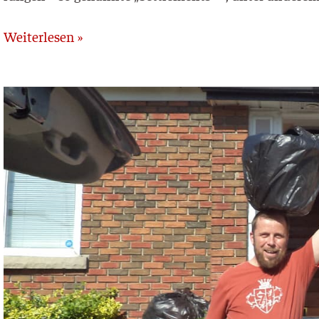
Weiterlesen »
Migrantenarbeit
Toronto
–
Kanada