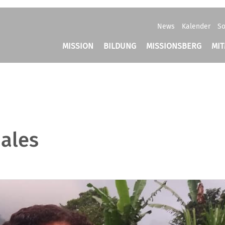
News
Kalender
So
MISSION
BILDUNG
MISSIONSBERG
MI
iales