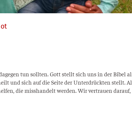
Not
age­gen tun soll­ten. Gott stellt sich uns in der Bibel al
heilt und sich auf die Sei­te der Unter­drück­ten stellt. A
­fen, die miss­han­delt wer­den. Wir ver­trau­en dar­auf,