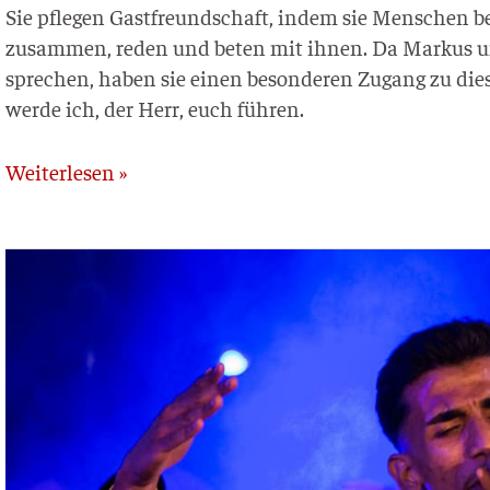
Sie pfle­gen Gast­freund­schaft, indem sie Men­schen b
zusam­men, reden und beten mit ihnen. Da Mar­kus und 
spre­chen, haben sie einen beson­de­ren Zugang zu die
wer­de ich, der Herr, euch führen.
Weiterlesen »
Lubu
Beatz
–
Deutschland