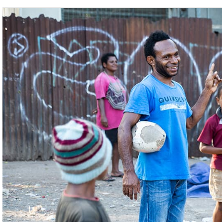
Shape
Life
–
Papua-
Neuguinea