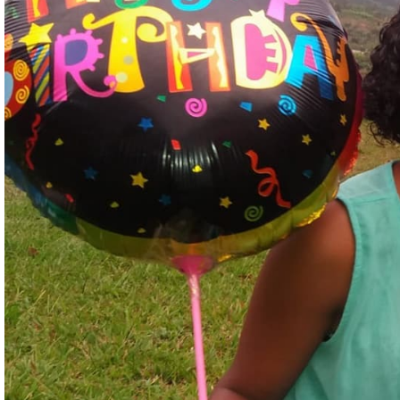
–
Hilfe
für
Frauen
in Not