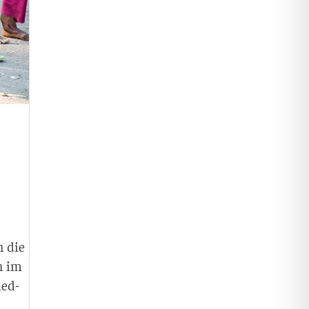
n die
on im
ied­