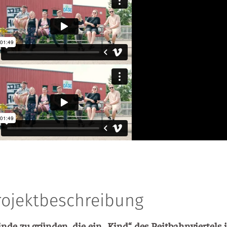
rojektbeschreibung
in­de zu grün­den, die ein „Kind“ des Reit­bahn­vier­tel