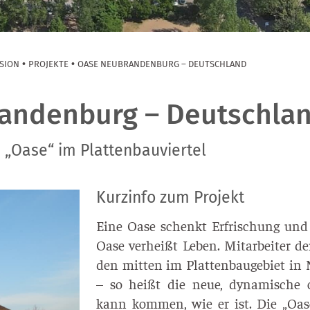
•
•
SION
PROJEKTE
OASE NEUBRANDENBURG – DEUTSCHLAND
andenburg – Deutschla
 „Oase“ im Plattenbauviertel
Kurzinfo zum Projekt
Eine Oase schenkt Erfri­schung und 
Oase ver­heißt Leben. Mit­ar­bei­ter der
den mit­ten im Plat­ten­bau­ge­biet in
– so heißt die neue, dyna­mi­sche ch
kann kom­men, wie er ist. Die „Oase