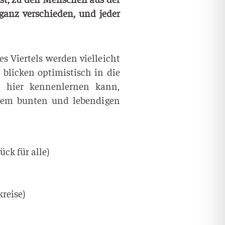
ganz ver­schie­den, und jeder
 des Vier­tels wer­den viel­leicht
n bli­cken opti­mis­tisch in die
hier ken­nen­ler­nen kann,
nem bun­ten und leben­di­gen
ück für alle)
rei­se)