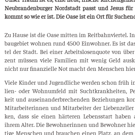
Neu­bran­den­bur­ger Nord­stadt passt und Jesus für
kommt so wie er ist. Die Oase ist ein Ort für Suchen­de
Zu Hau­se ist die Oase mit­ten im Reit­bahn­vier­tel. I
bau­ge­biet woh­nen rund 4500 Ein­woh­ner. Es ist das
tel der Stadt. Bei einer Arbeits­lo­sen­quo­te von übe
zent müs­sen vie­le Fami­li­en mit wenig Geld aus
nicht nur finan­zi­el­le Not macht den Men­schen hie
Vie­le Kin­der und Jugend­li­che wer­den schon früh 
li­en- oder Wohn­um­feld mit Sucht­krank­hei­ten, Per­s
keit und aus­ein­an­der­bre­chen­den Bezie­hun­gen kon­
Mit­ar­bei­te­rin­nen und Mit­ar­bei­ter der Lie­ben­zel­le
ken, dass sie einen här­te­ren Lebens­start haben 
ihrem Alter. Die Bewoh­ne­rin­nen und Bewoh­ner hier
ti­ge Men­schen und brau­chen einen Platz, an dem