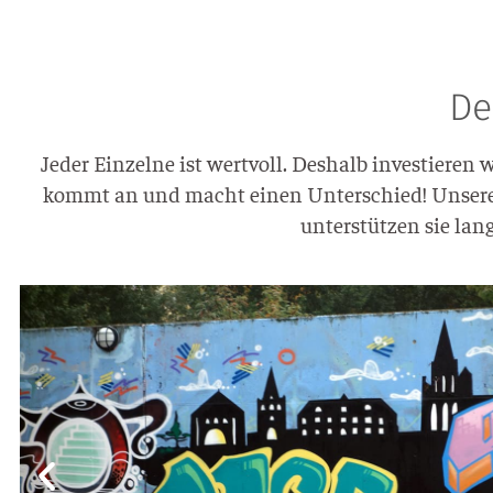
De
Jeder Ein­zel­ne ist wert­voll. Des­halb inves­tie­r
kommt an und macht einen Unter­schied! Unse­re Mi
unter­stüt­zen sie lang