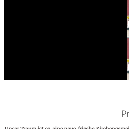
P
Unser Traum ist es, eine neue, fri­sche Kir­chen­ge­me