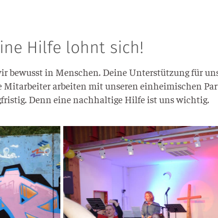
ine Hilfe lohnt sich!
en wir bewusst in Men­schen. Dei­ne Unter­stüt­zung für un
t­ar­bei­ter arbei­ten mit unse­ren ein­hei­mi­schen Pa
­fris­tig. Denn eine nach­hal­ti­ge Hil­fe ist uns wichtig.