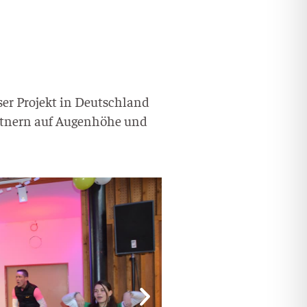
ser Pro­jekt in Deutsch­land
rt­nern auf Augen­hö­he und