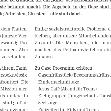
 sie bekannt macht. Die Ange­bo­te in der Oase sind 
, Athe­is­ten, Chris­ten … alle sind dabei.
n dem Plat­ten­
Eini­ge sozi­al­struk­tu­rel­le Pro­ble­me
 jüngs­te Vier­
blei­ben, aber unse­re Mit­ar­bei­ten­de
r zwan­zig Pro­
Zukunft: Die Men­schen, die man 
­kom­men. Aber
machen das Reit­bahn­vier­tel zu ei
r zu schaffen.
Zuhause.
in ihrem Fami­
Zu Oase-Pro­gramm gehören:
pek­tiv­lo­sig­
– Oasen­früh­stück (Begeg­nungs­früh­st
fron­tiert. Die
– Kindernachmittage
r Mis­si­on mer­
– Jesus-Café (Abend für Teens)
als ande­re in
– Klein­grup­pen (Jün­ger­schafts-Haus­k
 sind groß­ar­
– Seelsorge
 sie ange­nom­
– Frei­zei­ten für Kids und Teens