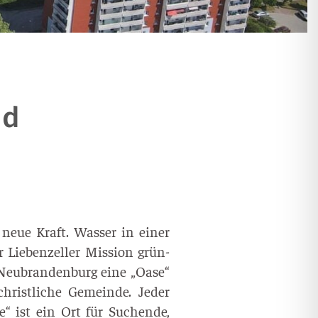
nd
neue Kraft. Was­ser in einer
 Lie­ben­zel­ler Mis­si­on grün­
 Neu­bran­den­burg eine „Oase“
rist­li­che Gemein­de. Jeder
“ ist ein Ort für Suchen­de,