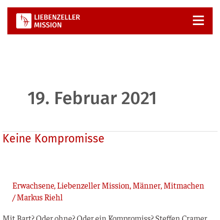
Zum
Inhalt
springen
19. Februar 2021
Keine
Keine Kompromisse
Kompromisse
Erwachsene
,
Liebenzeller Mission
,
Männer
,
Mitmachen
/
Markus Riehl
Mit Bart? Oder ohne? Oder ein Kom­pro­miss? Stef­fen Cra­mer