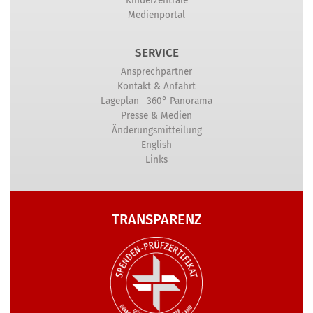
Kinderzentrale
Medienportal
SERVICE
Ansprechpartner
Kontakt & Anfahrt
|
Lageplan
360° Panorama
Presse & Medien
Änderungsmitteilung
English
Links
TRANSPARENZ