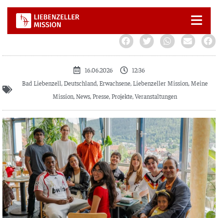
Zum
Inhalt
springen
16.06.2026
12:36
Bad Liebenzell
,
Deutschland
,
Erwachsene
,
Liebenzeller Mission
,
Meine
Mission
,
News
,
Presse
,
Projekte
,
Veranstaltungen