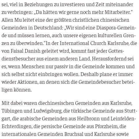
sei, viel in Bezie­hun­gen zu inves­tie­ren und Zeit mit­ein­an­der
zu ver­brin­gen: „Da hät­ten wir ger­ne noch mehr Mit­ar­bei­ter.“
Allen Mu lei­tet eine der größ­ten christ­li­chen chi­ne­si­schen
Gemein­den in Deutsch­land: „Wir sind eine Dia­spo­ra-Gemein­
de und müs­sen ler­nen, auch unse­re eige­nen kul­tu­rel­len Gren­
zen zu überwinden.“In der Inter­na­tio­nal Church Karls­ru­he, die
von Fai­sal Danish gelei­tet wird, kommt fast jeder Got­tes­
dienst­be­su­cher aus einem ande­ren Land. Her­aus­for­dernd sei
es, wenn Men­schen nur pas­siv in die Gemein­de kom­men und
sich selbst nicht ein­brin­gen wol­len. Des­halb pla­ne er immer
wie­der Aktio­nen, an denen sich die Gemein­de­be­su­cher betei­
li­gen können.
Mit dabei waren die­chi­ne­si­schen Gemein­den aus Karls­ru­he,
Tübin­gen und Lud­wigs­burg, die tür­ki­sche Gemein­de aus Stutt­
gart, die ara­bi­sche Gemein­den aus Heil­bronn und Lein­fel­den-
Ech­ter­din­gen, die per­si­sche Gemein­de aus Pforz­heim, die
inter­na­tio­na­len Gemein­den Bruch­sal und Karls­ru­he sowie