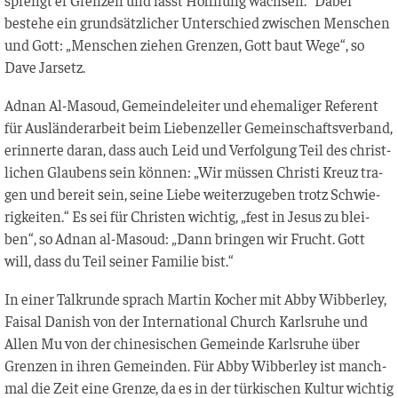
bestehe ein grund­sätz­li­cher Unter­schied zwi­schen Men­schen
und Gott: „Men­schen zie­hen Gren­zen, Gott baut Wege“, so
Dave Jarsetz.
Adnan Al-Masoud, Gemein­de­lei­ter und ehe­ma­li­ger Refe­rent
für Aus­län­der­ar­beit beim Lie­ben­zel­ler Gemein­schafts­ver­band,
erin­ner­te dar­an, dass auch Leid und Ver­fol­gung Teil des christ­
li­chen Glau­bens sein kön­nen: „Wir müs­sen Chris­ti Kreuz tra­
gen und bereit sein, sei­ne Lie­be wei­ter­zu­ge­ben trotz Schwie­
rig­kei­ten.“ Es sei für Chris­ten wich­tig, „fest in Jesus zu blei­
ben“, so Adnan al-Masoud: „Dann brin­gen wir Frucht. Gott
will, dass du Teil sei­ner Fami­lie bist.“
In einer Talk­run­de sprach Mar­tin Kocher mit Abby Wib­ber­ley,
Fai­sal Danish von der Inter­na­tio­nal Church Karls­ru­he und
Allen Mu von der chi­ne­si­schen Gemein­de Karls­ru­he über
Gren­zen in ihren Gemein­den. Für Abby Wib­ber­ley ist manch­
mal die Zeit eine Gren­ze, da es in der tür­ki­schen Kul­tur wich­tig