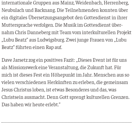
inter­na­tio­na­le Grup­pen aus Mainz, Wei­den­bach, Her­ren­berg,
Neu­bu­lach und Back­nang. Die Teil­neh­men­den konn­ten über
ein digi­ta­les Über­set­zungs­an­ge­bot den Got­tes­dienst in ihrer
Mut­ter­spra­che ver­fol­gen. Die Musik im Got­tes­dienst über­
nahm Chris Dan­ne­berg mit Team vom inter­kul­tu­rel­len Pro­jekt
„Lubu Beatz“ aus Lud­wigs­burg. Zwei jun­ge Frau­en von „Lubu
Beatz“ führ­ten einen Rap auf.
Dave Jar­setz zog ein posi­ti­ves Fazit: „Die­ses Event ist für uns
als Mis­si­ons­werk eine Ver­an­stal­tung, die Zukunft hat. Für
mich ist die­ses Fest ein Höhe­punkt im Jahr. Men­schen aus so
vie­len ver­schie­de­nen Her­künf­ten zu erle­ben, die gemein­sam
Jesus Chris­tus loben, ist etwas Beson­de­res und das, was
Christ­sein aus­macht. Denn Gott sprengt kul­tu­rel­len Gren­zen.
Das haben wir heu­te erlebt.“