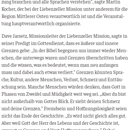
zung brau­chen und alle Spra­chen ver­ste­hen“, sag­te Mar­tin
Kocher, der bei der Lie­ben­zel­ler Mis­si­on unter ande­rem für die
Regi­on Mitt­le­rer Osten ver­ant­wort­lich ist und die Ver­an­stal­
tung haupt­ver­ant­wort­lich organisierte.
Dave Jar­setz, Mis­si­ons­lei­ter der Lie­ben­zel­ler Mis­si­on, sag­te in
sei­ner Pre­digt im Got­tes­dienst, dass es äuße­re und inne­re
Gren­zen gebe: „In der Bibel begeg­nen uns immer wie­der Men­
schen, die unter­wegs waren und Gren­zen über­schrit­ten haben
und die wis­sen, was es bedeu­tet, wenn man neu anfan­gen
muss und dabei auch etwas ver­liert.“ Gren­zen könn­ten Spra­
che, Kul­tur, ande­re Men­schen, Ver­lust, Schmerz und Ent­täu­
schung sein. Man­che Men­schen wür­den den­ken, dass Gott in
Pha­sen von Zwei­fel und Müdig­keit weit weg sei. „Aber du bist
nicht außer­halb von Got­tes Blick. Er sieht dei­nen Schmerz
und dei­ne Gren­zen.“ Fremd­sein und Hoff­nungs­lo­sig­keit sei­en
nicht das Ende der Geschich­te: „Es wird nicht gleich alles gut.
Aber weil Gott der Herr des Lebens und der Geschich­te ist,
sprengt er Gren­zen und lässt Hoff­nung wach­sen.“ Dabei