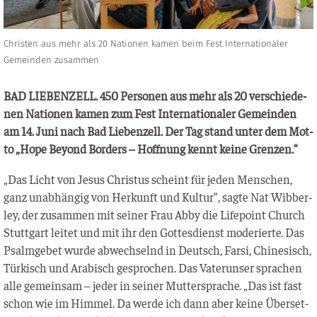
Christen aus mehr als 20 Nationen kamen beim Fest Internationaler
Gemeinden zusammen
BAD LIEBENZELL. 450 Per­so­nen aus mehr als 20 ver­schie­de­
nen Natio­nen kamen zum Fest Inter­na­tio­na­ler Gemein­den
am 14. Juni nach Bad Lie­ben­zell. Der Tag stand unter dem Mot­
to „Hope Bey­ond Bor­ders – Hoff­nung kennt kei­ne Grenzen.“
„Das Licht von Jesus Chris­tus scheint für jeden Men­schen,
ganz unab­hän­gig von Her­kunft und Kul­tur“, sag­te Nat Wib­ber­
ley, der zusam­men mit sei­ner Frau Abby die Life­point Church
Stutt­gart lei­tet und mit ihr den Got­tes­dienst mode­rier­te. Das
Psalm­ge­bet wur­de abwech­selnd in Deutsch, Far­si, Chi­ne­sisch,
Tür­kisch und Ara­bisch gespro­chen. Das Vater­un­ser spra­chen
alle gemein­sam – jeder in sei­ner Mut­ter­spra­che. „Das ist fast
schon wie im Him­mel. Da wer­de ich dann aber kei­ne Über­set­