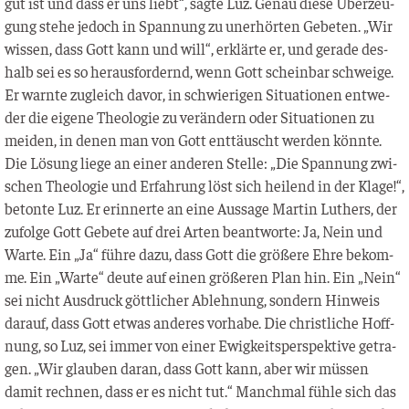
gut ist und dass er uns liebt“, sag­te Luz. Genau die­se Über­zeu­
gung ste­he jedoch in Span­nung zu uner­hör­ten Gebe­ten. „Wir
wis­sen, dass Gott kann und will“, erklär­te er, und gera­de des­
halb sei es so her­aus­for­dernd, wenn Gott schein­bar schwei­ge.
Er warn­te zugleich davor, in schwie­ri­gen Situa­tio­nen ent­we­
der die eige­ne Theo­lo­gie zu ver­än­dern oder Situa­tio­nen zu
mei­den, in denen man von Gott ent­täuscht wer­den könn­te.
Die Lösung lie­ge an einer ande­ren Stel­le: „Die Span­nung zwi­
schen Theo­lo­gie und Erfah­rung löst sich hei­lend in der Kla­ge!“,
beton­te Luz. Er erin­ner­te an eine Aus­sa­ge Mar­tin Luthers, der
zufol­ge Gott Gebe­te auf drei Arten beant­wor­te: Ja, Nein und
War­te. Ein „Ja“ füh­re dazu, dass Gott die grö­ße­re Ehre bekom­
me. Ein „War­te“ deu­te auf einen grö­ße­ren Plan hin. Ein „Nein“
sei nicht Aus­druck gött­li­cher Ableh­nung, son­dern Hin­weis
dar­auf, dass Gott etwas ande­res vor­ha­be. Die christ­li­che Hoff­
nung, so Luz, sei immer von einer Ewig­keits­per­spek­ti­ve getra­
gen. „Wir glau­ben dar­an, dass Gott kann, aber wir müs­sen
damit rech­nen, dass er es nicht tut.“ Manch­mal füh­le sich das