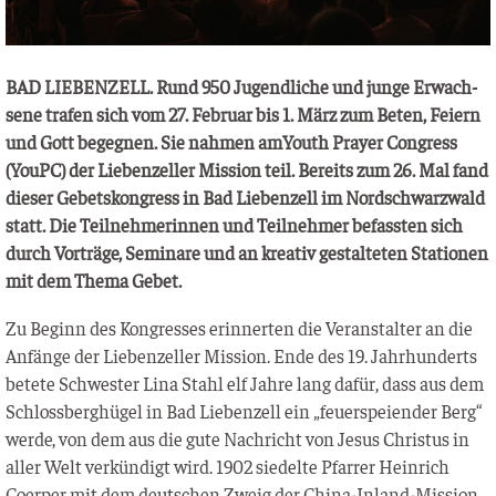
BAD LIEBENZELL. Rund 950 Jugend­li­che und jun­ge Erwach­
se­ne tra­fen sich vom 27. Febru­ar bis 1. März zum Beten, Fei­ern
und Gott begeg­nen. Sie nah­men amY­outh Pray­er Con­gress
(YouPC) der Lie­ben­zel­ler Mis­si­on teil. Bereits zum 26. Mal fand
die­ser Gebets­kon­gress in Bad Lie­ben­zell im Nord­schwarz­wald
statt. Die Teil­neh­me­rin­nen und Teil­neh­mer befass­ten sich
durch Vor­trä­ge, Semi­na­re und an krea­tiv gestal­te­ten Sta­tio­nen
mit dem The­ma Gebet.
Zu Beginn des Kon­gres­ses erin­ner­ten die Ver­an­stal­ter an die
Anfän­ge der Lie­ben­zel­ler Mis­si­on. Ende des 19. Jahr­hun­derts
bete­te Schwes­ter Lina Stahl elf Jah­re lang dafür, dass aus dem
Schloss­berg­hü­gel in Bad Lie­ben­zell ein „feu­er­spei­en­der Berg“
wer­de, von dem aus die gute Nach­richt von Jesus Chris­tus in
aller Welt ver­kün­digt wird. 1902 sie­del­te Pfar­rer Hein­rich
Coer­per mit dem deut­schen Zweig der Chi­na-Inland-Mis­si­on