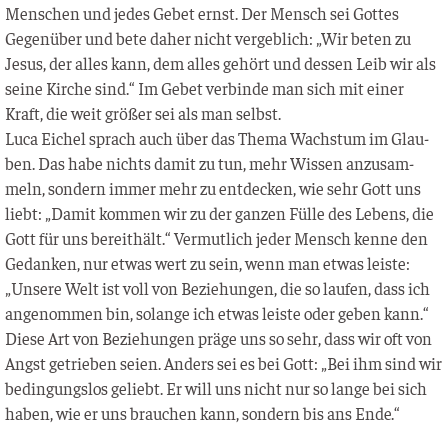
Men­schen und jedes Gebet ernst. Der Mensch sei Got­tes
Gegen­über und bete daher nicht ver­geb­lich: „Wir beten zu
Jesus, der alles kann, dem alles gehört und des­sen Leib wir als
sei­ne Kir­che sind.“ Im Gebet ver­bin­de man sich mit einer
Kraft, die weit grö­ßer sei als man selbst.
Luca Eichel sprach auch über das The­ma Wachs­tum im Glau­
ben. Das habe nichts damit zu tun, mehr Wis­sen anzu­sam­
meln, son­dern immer mehr zu ent­de­cken, wie sehr Gott uns
liebt: „Damit kom­men wir zu der gan­zen Fül­le des Lebens, die
Gott für uns bereit­hält.“ Ver­mut­lich jeder Mensch ken­ne den
Gedan­ken, nur etwas wert zu sein, wenn man etwas leis­te:
„Unse­re Welt ist voll von Bezie­hun­gen, die so lau­fen, dass ich
ange­nom­men bin, solan­ge ich etwas leis­te oder geben kann.“
Die­se Art von Bezie­hun­gen prä­ge uns so sehr, dass wir oft von
Angst getrie­ben sei­en. Anders sei es bei Gott: „Bei ihm sind wir
bedin­gungs­los geliebt. Er will uns nicht nur so lan­ge bei sich
haben, wie er uns brau­chen kann, son­dern bis ans Ende.“