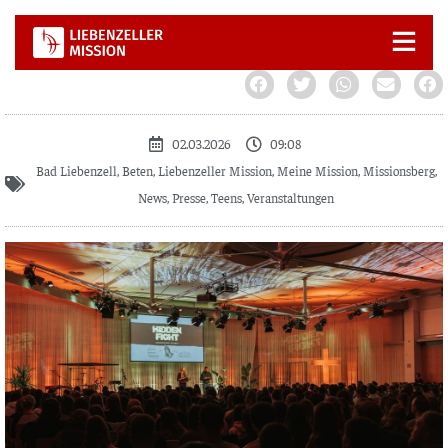
Zum
Inhalt
springen
02.03.2026
09:08
Bad Liebenzell
,
Beten
,
Liebenzeller Mission
,
Meine Mission
,
Missionsberg
,
News
,
Presse
,
Teens
,
Veranstaltungen