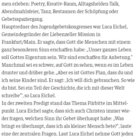
men erle­ben: Poet­ry, Krea­tiv-Raum, All­tags­hel­den-Talk,
Abend­mahls­fei­er, Tanz, Bestau­nen der Schöp­fung oder
Gebetsspaziergang.
Haupt­red­ner des Jugend­ge­bets­kon­gres­ses war Luca Eichel,
Gemein­de­grün­der der Lie­ben­zel­ler Mis­si­on in
Frankfurt/Main. Er sag­te, dass Gott die Men­schen mit einem
ganz beson­de­ren Sinn erschaf­fen habe: „Unser gan­zes Leben
soll Got­tes Eigen­tum sein. Wir sind erschaf­fen für Anbe­tung.“
Manch­mal sei es schwer, auf Gott zu sehen, wenn es im Leben
drun­ter und drü­ber gehe. „Aber es ist Got­tes Plan, dass du und
ich sei­ne Kin­der sind. Er sagt: ‚Ich will dich gebrau­chen. So wie
du bist. Sei ein Teil der Geschich­te, die ich mit die­ser Welt
schrei­be‘“, so Luca Eichel.
In der zwei­ten Pre­digt stand das The­ma Für­bit­te im Mit­tel­
punkt. Luca Eichel sag­te, dass sich auch Chris­ten immer wie­
der fra­gen, wel­chen Sinn ihr Gebet über­haupt habe: „Was
bringt es über­haupt, dass ich als klei­ner Mensch bete?“, lau­te
eine der zen­tra­len Fra­gen. Laut Luca Eichel neh­me Gott jeden