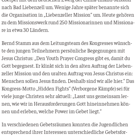
nach Bad Lie­ben­zell um. Weni­ge Jah­re spä­ter benann­te sich
die Orga­ni­sa­ti­on in „Lie­ben­zel­ler Mis­si­on“ um. Heu­te gehö­ren
zu dem Mis­si­ons­werk rund 250 Mis­sio­na­rin­nen und Mis­sio­na­
re in etwa 30 Ländern.
Bernd Stamm aus dem Lei­tungs­team des Kon­gres­ses wünsch­
te den jun­gen Teil­neh­mern per­sön­li­che Begeg­nun­gen mit
Jesus Chris­tus: „Den Youth Pray­er Con­gress gibt es, damit du
Gott begeg­nest. Er klinkt sich in den alten Auf­trag der Lie­ben­
zel­ler Mis­si­on und den uralten Auf­trag von Jesus Chris­tus ein:
Men­schen sol­len Jesus fin­den. Des­halb sind wir alle hier.“ Das
Kon­gress-Mot­to „Hid­den Fights“ (Ver­bor­ge­ne Kämp­fe) sei für
vie­le jun­ge Chris­ten sehr aktu­ell: „Lasst uns gemein­sam ler­
nen, wie wir in Her­aus­for­de­run­gen Gott hin­ein­neh­men kön­
nen und erle­ben, wel­che Power im Gebet liegt.“
In ver­schie­de­nen Gebets­räu­men konn­ten die Jugend­li­chen
ent­spre­chend ihrer Inter­es­sen unter­schied­li­che Gebets­for­