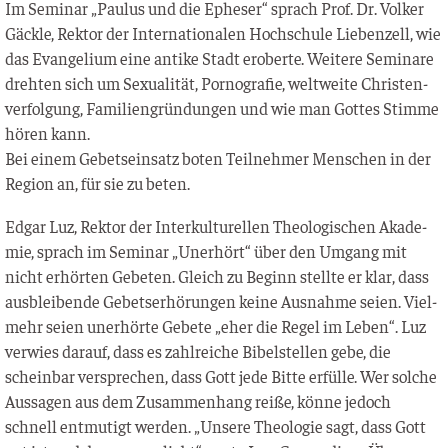
Im Semi­nar „Pau­lus und die Ephe­ser“ sprach Prof. Dr. Vol­ker
Gäck­le, Rek­tor der Inter­na­tio­na­len Hoch­schu­le Lie­ben­zell, wie
das Evan­ge­li­um eine anti­ke Stadt erober­te. Wei­te­re Semi­na­re
dreh­ten sich um Sexua­li­tät, Por­no­gra­fie, welt­wei­te Chris­ten­
ver­fol­gung, Fami­li­en­grün­dun­gen und wie man Got­tes Stim­me
hören kann.
Bei einem Gebets­ein­satz boten Teil­neh­mer Men­schen in der
Regi­on an, für sie zu beten.
Edgar Luz, Rek­tor der Inter­kul­tu­rel­len Theo­lo­gi­schen Aka­de­
mie, sprach im Semi­nar „Uner­hört“ über den Umgang mit
nicht erhör­ten Gebe­ten. Gleich zu Beginn stell­te er klar, dass
aus­blei­ben­de Gebets­er­hö­run­gen kei­ne Aus­nah­me sei­en. Viel­
mehr sei­en uner­hör­te Gebe­te „eher die Regel im Leben“. Luz
ver­wies dar­auf, dass es zahl­rei­che Bibel­stel­len gebe, die
schein­bar ver­spre­chen, dass Gott jede Bit­te erfül­le. Wer sol­che
Aus­sa­gen aus dem Zusam­men­hang rei­ße, kön­ne jedoch
schnell ent­mu­tigt wer­den. „Unse­re Theo­lo­gie sagt, dass Gott