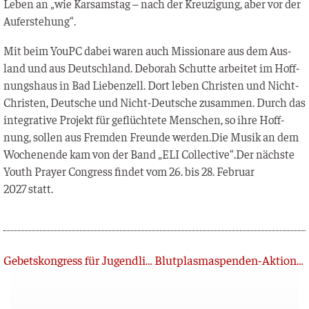
Leben an „wie Kar­sams­tag – nach der Kreu­zi­gung, aber vor der
Auferstehung“.
Mit beim YouPC dabei waren auch Mis­sio­na­re aus dem Aus­
land und aus Deutsch­land. Debo­rah Schutte arbei­tet im Hoff­
nungs­haus in Bad Lie­ben­zell. Dort leben Chris­ten und Nicht-
Chris­ten, Deut­sche und Nicht-Deut­sche zusam­men. Durch das
inte­gra­ti­ve Pro­jekt für geflüch­te­te Men­schen, so ihre Hoff­
nung, sol­len aus Frem­den Freun­de werden.Die Musik an dem
Wochen­en­de kam von der Band „ELI Collective“.Der nächs­te
Youth Pray­er Con­gress fin­det vom 26. bis 28. Febru­ar
2027 statt.
Zurück
Gebetskongress für Jugendliche im Nordschwarzwald
Blutplasmaspenden-Aktion für Mission und Bildung