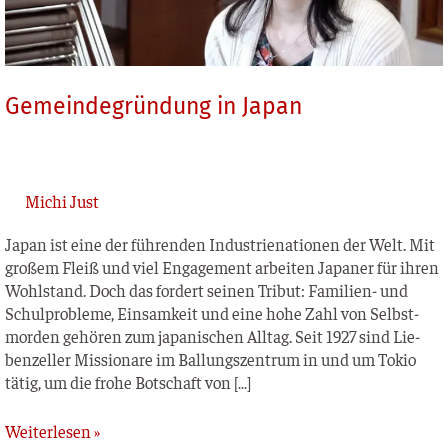
Gemeindegründung in Japan
Michi Just
Japan ist eine der füh­ren­den Indus­trie­na­tio­nen der Welt. Mit
gro­ßem Fleiß und viel Enga­ge­ment arbei­ten Japa­ner für ihren
Wohl­stand. Doch das for­dert sei­nen Tri­but: Fami­­li­en- und
Schul­pro­ble­me, Ein­sam­keit und eine hohe Zahl von Selbst­
mor­den gehö­ren zum japa­ni­schen All­tag. Seit 1927 sind Lie­
ben­zel­ler Mis­sio­na­re im Bal­lungs­zen­trum in und um Tokio
tätig, um die fro­he Bot­schaft von […]
Weiterlesen »