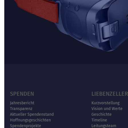
SPENDEN
LIEBENZELLER
Jahresbericht
Kurzvorstellung
Transparenz
Vision und Werte
Aktueller Spendenstand
Geschichte
Hoffnungsgeschichten
Timeline
Spendenprojekte
Leitungsteam