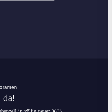
anoramen
 da!
benzell in völlig neuer 360°-