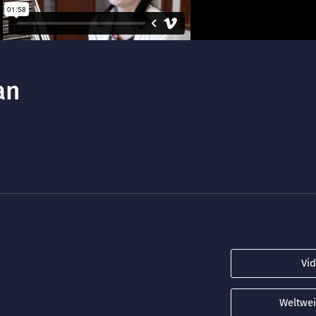
an
Vi
Weltwei