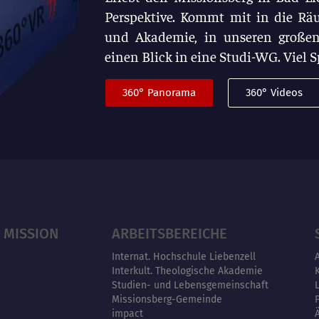
Perspektive. Kommt mit in die Rä
und Akademie, in unseren großen
einen Blick in eine Studi-WG. Viel 
360° Panorama
360° Videos
 MISSION
ARBEITSBEREICHE
Internat. Hochschule Liebenzell
Interkult. Theologische Akademie
Studien- und Lebensgemeinschaft
Missionsberg-Gemeinde
impact