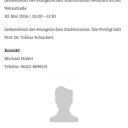
Weinstraße
30. Mai 2026 | 10:00 – 11:30
Got­tes­dienst der evan­ge­li­schen Stadt­mis­si­on. Die Pre­digt hält
Prof. Dr. Tobi­as Schuckert.
Kon­takt:
Micha­el Hofert
Tele­fon: 06321 4898119