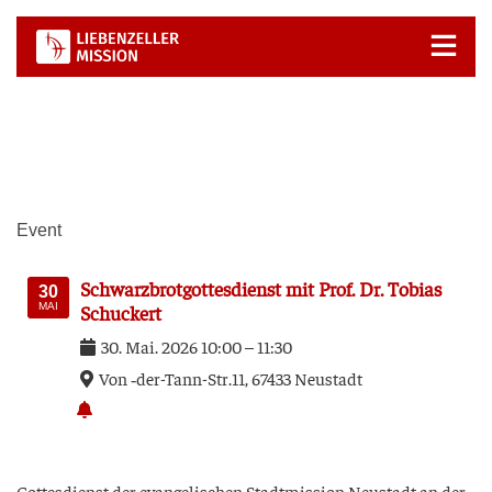
Zum
Inhalt
springen
Event
Schwarz­brot­got­tes­dienst mit Prof. Dr. Tobi­as
30
MAI
Schuckert
30
.
Mai
.
2026
10:00
–
11:30
Von ‑der-Tann-Str.11, 67433 Neu­stadt
Got­tes­dienst der evan­ge­li­schen Stadt­mis­si­on Neu­stadt an der