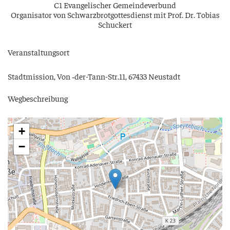
C1 Evan­ge­li­scher Gemeindeverbund
Orga­ni­sa­tor von Schwarz­brot­got­tes­dienst mit Prof. Dr. Tobi­as
Schuckert
Ver­an­stal­tungs­ort
Stadt­mis­si­on, Von ‑der-Tann-Str.11, 67433 Neustadt
Weg­be­schrei­bung
+
−