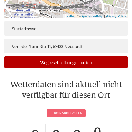
Leaflet
| ©
OpenStreetMap
|
Privacy Policy
Weg­be­schrei­bung erhalten
Wet­ter­da­ten sind aktu­ell nicht
ver­füg­bar für die­sen Ort
TER­MIN ABGELAUFEN
0