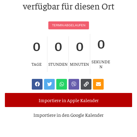
ver­füg­bar für die­sen Ort
TER­MIN ABGELAUFEN
0
0
0
0
SEKUNDE
TAGE
STUNDEN
MINUTEN
N
Importiere in Apple Kalender
Impor­tie­re in den Goog­le Kalender