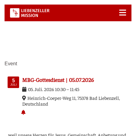
Zum
Inhalt
springen
Event
MBG-Got­tes­dienst | 05.07.2026
5
JULI
05
.
Juli
.
2026
10:30
–
11:45
Hein­rich-Coe­per-Weg 11, 75378 Bad Lie­ben­zell,
Deutsch­land
… weil unse­re Her­zen für Jesus, Gemein­schaft, Anbe­tung und