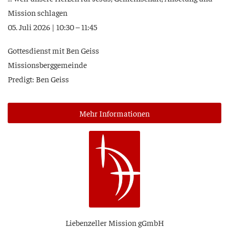
Mis­si­on schlagen
05. Juli 2026 | 10:30 – 11:45
Got­tes­dienst mit Ben Geiss
Missionsberggemeinde
Pre­digt: Ben Geiss
Mehr Infor­ma­tio­nen
Lie­ben­zel­ler Mis­si­on gGmbH