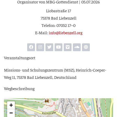
Orga­ni­sa­tor von MBG-Got­tes­dienst | 05.07.2026
Lio­ba­stra­ße 17
75378 Bad Liebenzell
Tele­fon: 07052 17–0
E‑Mail:
info@liebenzell.org
Ver­an­stal­tungs­ort
Mis­si­ons- und Schu­lungs­zen­trum (MSZ), Hein­rich-Coe­per-
Weg 11, 75378 Bad Lie­ben­zell, Deutschland
Weg­be­schrei­bung
+
−