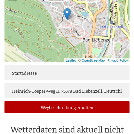
Leaflet
| ©
OpenStreetMap
|
Privacy Policy
Weg­be­schrei­bung erhalten
Wet­ter­da­ten sind aktu­ell nicht