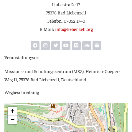
Lio­ba­stra­ße 17
75378 Bad Liebenzell
Tele­fon: 07052 17–0
E‑Mail:
info@liebenzell.org
Ver­an­stal­tungs­ort
Mis­si­ons- und Schu­lungs­zen­trum (MSZ), Hein­rich-Coe­per-
Weg 11, 75378 Bad Lie­ben­zell, Deutschland
Weg­be­schrei­bung
+
−