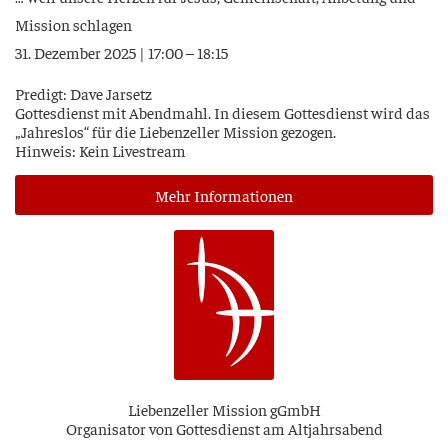
Mis­si­on schlagen
31. Dezem­ber 2025 | 17:00 – 18:15
Pre­digt: Dave Jarsetz
Got­tes­dienst mit Abend­mahl. In die­sem Got­tes­dienst wird das
„Jah­res­los“ für die Lie­ben­zel­ler Mis­si­on gezogen.
Hin­weis: Kein Livestream
Mehr Infor­ma­tio­nen
Lie­ben­zel­ler Mis­si­on gGmbH
Orga­ni­sa­tor von Got­tes­dienst am Altjahrsabend