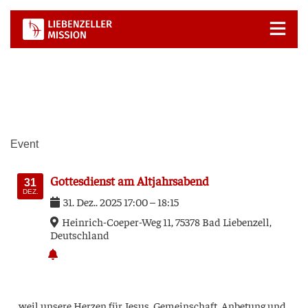
Zum
Inhalt
springen
Event
Got­tes­dienst am Altjahrsabend
31
DEZ.
31
.
Dez.
.
2025
17:00
–
18:15
Hein­rich-Coe­per-Weg 11, 75378 Bad Lie­ben­zell,
Deutsch­land
… weil unse­re Her­zen für Jesus, Gemein­schaft, Anbe­tung und