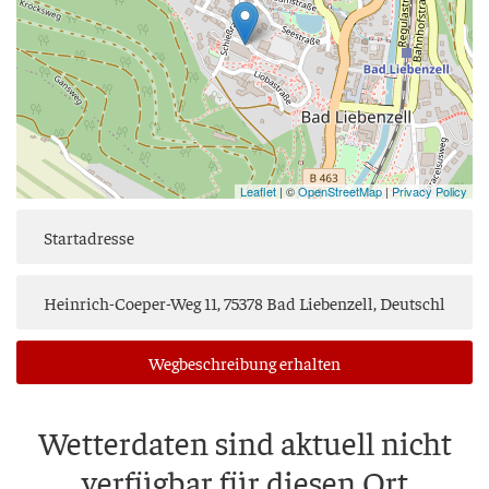
Leaflet
| ©
OpenStreetMap
|
Privacy Policy
Weg­be­schrei­bung erhalten
Wet­ter­da­ten sind aktu­ell nicht
ver­füg­bar für die­sen Ort