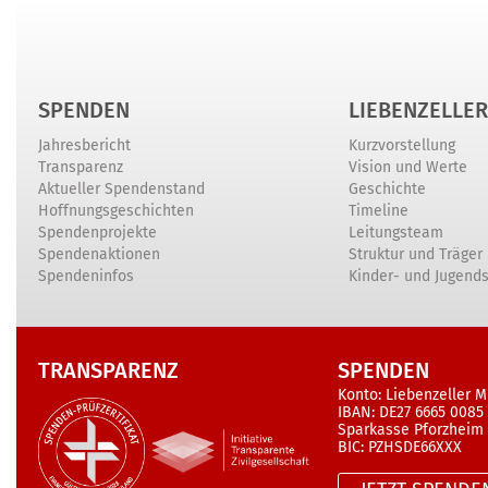
SPENDEN
LIEBENZELLER
Jahresbericht
Kurzvorstellung
Transparenz
Vision und Werte
Aktueller Spendenstand
Geschichte
Hoffnungsgeschichten
Timeline
Spendenprojekte
Leitungsteam
Spendenaktionen
Struktur und Träger
Spendeninfos
Kinder- und Jugend
TRANSPARENZ
SPENDEN
Konto: Liebenzeller M
IBAN: DE27 6665 0085
Sparkasse Pforzheim
BIC: PZHSDE66XXX