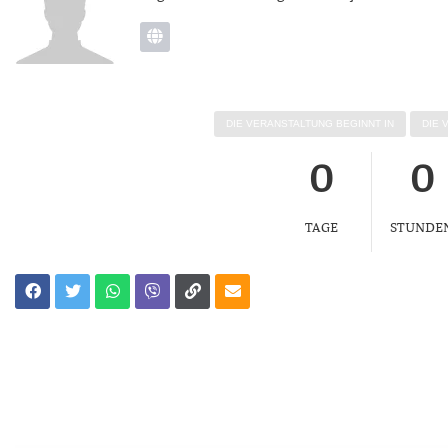
DIE VER­AN­STAL­TUNG BEGINNT IN
DIE 
0
0
TAGE
STUNDE