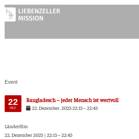
Zum
Inhalt
springen
Event
Ban­gla­desch – jeder Mensch ist wertvoll
22
22
.
Dezem­ber
.
2025
22:15
–
22:45
DEZ.
Län­der­film
22. Dezem­ber 2025 | 22:15 – 22:45