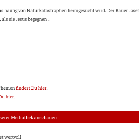
, das häu­fig von Natur­ka­ta­stro­phen heim­ge­sucht wird. Der Bau­er Jose
, als sie Jesus begegnen …
 The­men
fin­dest Du hier
.
u hier
.
nse­rer Media­thek anschauen
st wertvoll