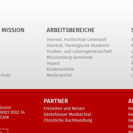
 MISSION
ARBEITSBEREICHE
Internat. Hochschule Liebenzell
Interkult. Theologische Akademie
Studien- und Lebensgemeinschaft
Missionsberg-Gemeinde
impact
Kinderzentrale
schutz
Medienportal
PARTNER
A
ission
Freizeiten und Reisen
N
 0003 3002 34
Gästehäuser Monbachtal
Ka
 Calw
Christliche Buchhandlung
Ge
Ap
W