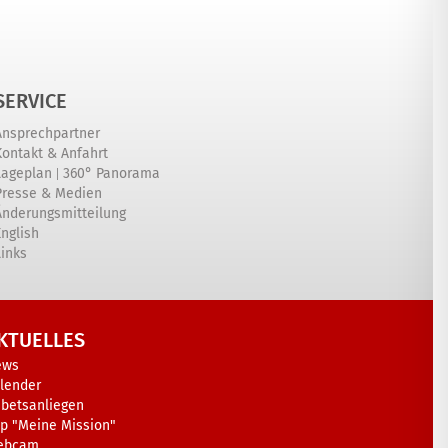
SERVICE
Ansprechpartner
Kontakt & Anfahrt
|
Lageplan
360° Panorama
Presse & Medien
Änderungsmitteilung
English
Links
KTUELLES
ews
lender
betsanliegen
p "Meine Mission"
ebcam