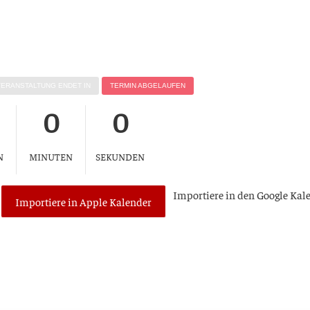
VER­AN­STAL­TUNG ENDET IN
TER­MIN ABGELAUFEN
0
0
N
MINUTEN
SEKUNDEN
Impor­tie­re in den Goog­le Kal
Importiere in Apple Kalender