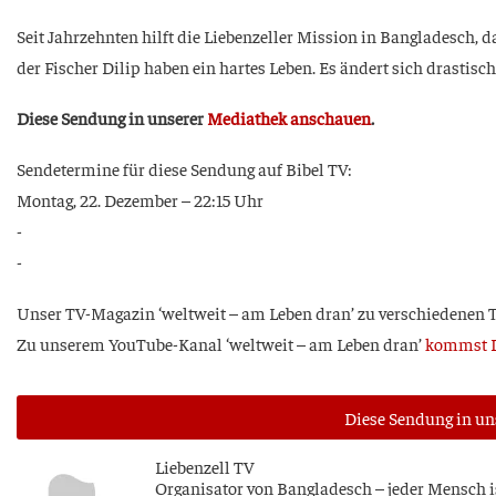
Seit Jahr­zehn­ten hilft die Lie­ben­zel­ler Mis­si­on in Ban­gla­desch
der Fischer Dil­ip haben ein har­tes Leben. Es ändert sich dras­tisch
Die­se Sen­dung in unse­rer
Media­thek anschau­en
.
Sen­de­ter­mi­ne für die­se Sen­dung auf Bibel TV:
Mon­tag, 22. Dezem­ber – 22:15 Uhr
-
-
Unser TV-Maga­zin ‘welt­weit – am Leben dran’ zu ver­schie­de­nen
Zu unse­rem You­Tube-Kanal ‘welt­weit – am Leben dran’
kommst D
Die­se Sen­dung in u
Lie­ben­zell TV
Orga­ni­sa­tor von Ban­gla­desch – jeder Mensch i