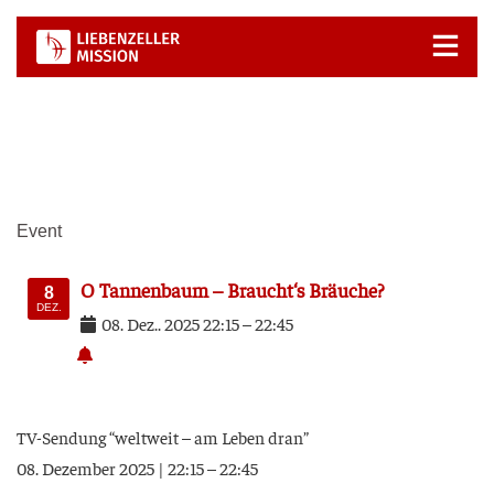
Zum
Inhalt
springen
Event
O Tan­nen­baum – Braucht‘s Bräuche?
8
DEZ.
08
.
Dez.
.
2025
22:15
–
22:45
TV-Sen­dung “welt­weit – am Leben dran”
08. Dezem­ber 2025 | 22:15 – 22:45