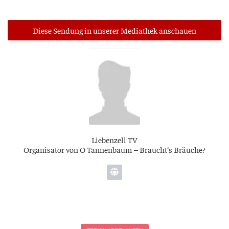
Die­se Sen­dung in unse­rer Media­thek anschauen
Lie­ben­zell TV
Orga­ni­sa­tor von O Tan­nen­baum – Braucht‘s Bräuche?