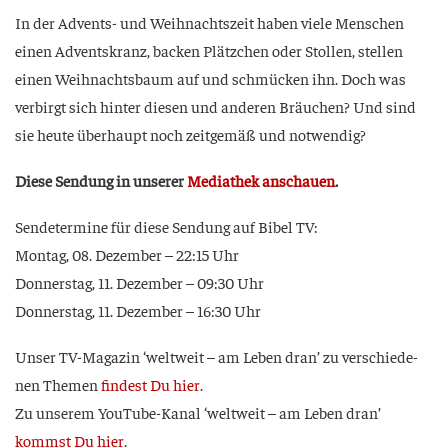
In der Advents- und Weih­nachts­zeit haben vie­le Men­schen
einen Advents­kranz, backen Plätz­chen oder Stol­len, stel­len
einen Weih­nachts­baum auf und schmü­cken ihn. Doch was
ver­birgt sich hin­ter die­sen und ande­ren Bräu­chen? Und sind
sie heu­te über­haupt noch zeit­ge­mäß und notwendig?
Die­se Sen­dung in unse­rer
Media­thek anschau­en
.
Sen­de­ter­mi­ne für die­se Sen­dung auf Bibel TV:
Mon­tag, 08. Dezem­ber – 22:15 Uhr
Don­ners­tag, 11. Dezem­ber – 09:30 Uhr
Don­ners­tag, 11. Dezem­ber – 16:30 Uhr
Unser TV-Maga­zin ‘welt­weit – am Leben dran’ zu ver­schie­de­
nen The­men
fin­dest Du hier
.
Zu unse­rem You­Tube-Kanal ‘welt­weit – am Leben dran’
kommst Du hier
.