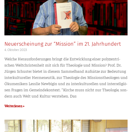
Neuerscheinung zur “Mission” im 21. Jahrhundert
4. Okto­ber 2023
Wel­che Her­aus­for­de­run­gen bringt die Ent­wick­lung einer poly­zen­tri­
schen Welt­chris­ten­heit mit sich für Theo­lo­gie und Mis­si­on? Prof. Dr.
Jür­gen Schus­ter bie­tet in die­sem Sam­mel­band Auf­sät­ze zur Bedeu­tung
inter­kul­tu­rel­ler Her­me­neu­tik, zur Theo­lo­gie des Mis­si­ons­theo­lo­gen und
Öku­me­ni­kers Less­lie New­bi­gin und zu inter­kul­tu­rel­len und inter­re­li­giö­
sen Fra­gen im Gemein­de­kon­text. “Kir­che muss nicht nur Theo­lo­gie, son­
dern auch Welt und Kul­tur ver­ste­hen. Das
Weiterlesen »