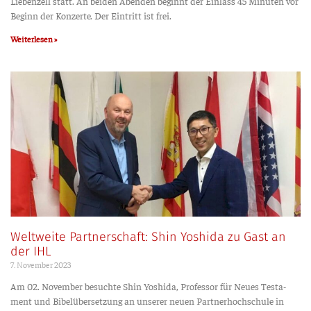
Lie­ben­zell statt. An bei­den Aben­den beginnt der Ein­lass 45 Minu­ten vor
Beginn der Kon­zer­te. Der Ein­tritt ist frei.
Weiterlesen »
Weltweite Partnerschaft: Shin Yoshida zu Gast an
der IHL
7. Novem­ber 2023
Am 02. Novem­ber besuch­te Shin Yoshi­da, Pro­fes­sor für Neu­es Tes­ta­
ment und Bibel­über­set­zung an unse­rer neu­en Part­ner­hoch­schu­le in