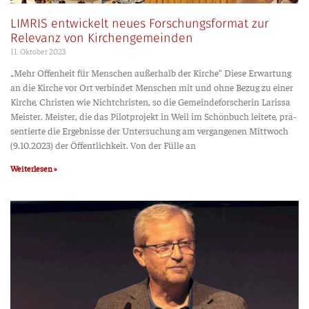
LIMRIS entwickelt neues Forschungsformat zur
Relevanz von Kirchengemeinden
11. Okto­ber 2023
„Mehr Offen­heit für Men­schen außer­halb der Kir­che“ Die­se Erwar­tung
an die Kir­che vor Ort ver­bin­det Men­schen mit und ohne Bezug zu einer
Kir­che, Chris­ten wie Nicht­chris­ten, so die Gemein­de­for­sche­rin Laris­sa
Meis­ter. Meis­ter, die das Pilot­pro­jekt in Weil im Schön­buch lei­te­te, prä­
sen­tier­te die Ergeb­nis­se der Unter­su­chung am ver­gan­ge­nen Mitt­woch
(9.10.2023) der Öffent­lich­keit. Von der Fül­le an
Weiterlesen »