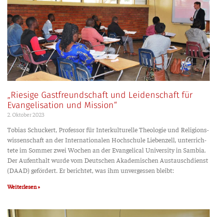
„Riesige Gastfreundschaft und Leidenschaft für
Evangelisation und Mission“
2. Okto­ber 2023
Tobi­as Schu­ckert, Pro­fes­sor für Inter­kul­tu­rel­le Theo­lo­gie und Reli­gi­ons­
wis­sen­schaft an der Inter­na­tio­na­len Hoch­schu­le Lie­ben­zell, unter­rich­
te­te im Som­mer zwei Wochen an der Evan­ge­li­cal Uni­ver­si­ty in Sam­bia.
Der Auf­ent­halt wur­de vom Deut­schen Aka­de­mi­schen Aus­tausch­dienst
(DAAD) geför­dert. Er berich­tet, was ihm unver­ges­sen bleibt:
Weiterlesen »