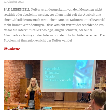
12. Okto­ber 2023
BAD LIEBENZELL. Kul­tur­ver­än­de­rung kann von den Men­schen nicht
gewählt oder abge­lehnt wer­den, vor allem nicht seit der Aus­brei­tung
einer Glo­ba­li­sie­rung nach west­li­chem Mus­ter. Kul­tu­ren unter­lie­gen viel­
mehr immer Ver­än­de­run­gen. Die­se Ansicht ver­trat der schei­den­de Pro­
fes­sor für Inter­kul­tu­rel­le Theo­lo­gie, Jür­gen Schus­ter, bei sei­ner
Abschieds­vor­le­sung an der Inter­na­tio­na­len Hoch­schu­le Lie­ben­zell. Das
Pro­blem ist ihm zufol­ge nicht der Kulturwandel
Weiterlesen »