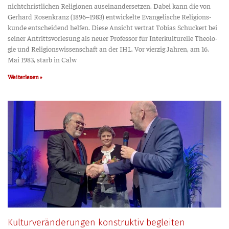
nicht­christ­li­chen Reli­gio­nen aus­ein­an­der­set­zen. Dabei kann die von
Ger­hard Rosen­kranz (1896–1983) ent­wi­ckel­te Evan­ge­li­sche Reli­gi­ons­
kun­de ent­schei­dend hel­fen. Die­se Ansicht ver­trat Tobi­as Schu­ckert bei
sei­ner Antritts­vor­le­sung als neu­er Pro­fes­sor für Inter­kul­tu­rel­le Theo­lo­
gie und Reli­gi­ons­wis­sen­schaft an der IHL. Vor vier­zig Jah­ren, am 16.
Mai 1983, starb in Calw
Weiterlesen »
Kulturveränderungen konstruktiv begleiten