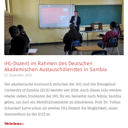
IHL-Dozent im Rahmen des Deutschen
Akademischen Austauschdienstes in Sambia
22. Sep­tem­ber 2023
Der aka­de­mi­sche Aus­tausch zwi­schen der IHL und der Evan­ge­li­cal
Uni­ver­si­ty of Zam­bia (EUZ) besteht seit 2018. Auch die­ses Jahr wer­den
wie­der sie­ben Stu­den­ten der IHL für ein Semes­ter nach Ndo­la, Sam­bia
gehen, um dort ein Mobi­li­täts­se­mes­ter zu absol­vie­ren. Prof. Dr. Tobi­as
Schu­ckert hat­te schon als zwei­ter IHL-Dozent die Mög­lich­keit, einen
Som­mer­kurs an der EUZ zu
Weiterlesen »