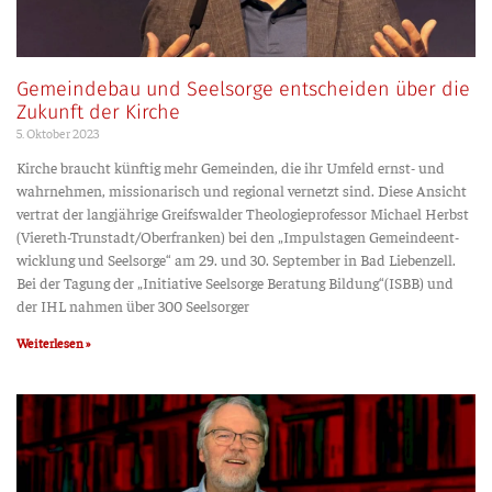
Gemeindebau und Seelsorge entscheiden über die
Zukunft der Kirche
5. Okto­ber 2023
Kir­che braucht künf­tig mehr Gemein­den, die ihr Umfeld ernst- und
wahr­neh­men, mis­sio­na­risch und regio­nal ver­netzt sind. Die­se Ansicht
ver­trat der lang­jäh­ri­ge Greifs­wal­der Theo­lo­gie­pro­fes­sor Micha­el Herbst
(Vier­eth-Trun­­stadt­­/O­ber­fran­ken) bei den „Impuls­ta­gen Gemein­de­ent­
wick­lung und Seel­sor­ge“ am 29. und 30. Sep­tem­ber in Bad Lie­ben­zell.
Bei der Tagung der „Initia­ti­ve Seel­sor­ge Bera­tung Bildung“(ISBB) und
der IHL nah­men über 300 Seelsorger
Weiterlesen »