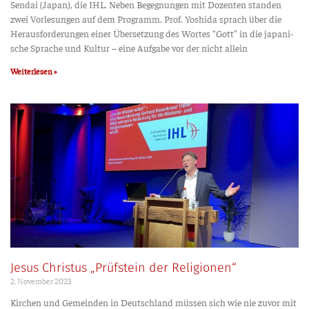
Sen­dai (Japan), die IHL. Neben Begeg­nun­gen mit Dozen­ten stan­den
zwei Vor­le­sun­gen auf dem Pro­gramm. Prof. Yoshi­da sprach über die
Her­aus­for­de­run­gen einer Über­set­zung des Wor­tes “Gott” in die japa­ni­
sche Spra­che und Kul­tur – eine Auf­ga­be vor der nicht allein
Weiterlesen »
Jesus Christus „Prüfstein der Religionen“
2. Novem­ber 2023
Kir­chen und Gemein­den in Deutsch­land müs­sen sich wie nie zuvor mit