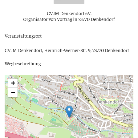
CVJM Den­ken­dorf e.V.
Orga­ni­sa­tor von Vor­trag in 73770 Denkendorf
Ver­an­stal­tungs­ort
CVJM Den­ken­dorf, Hein­rich-Wer­ner-Str. 9, 73770 Denkendorf
Weg­be­schrei­bung
+
−