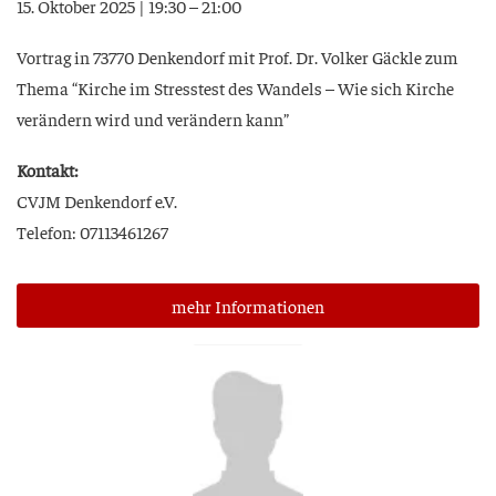
15. Okto­ber 2025 | 19:30 – 21:00
Vor­trag in 73770 Den­ken­dorf mit Prof. Dr. Vol­ker Gäck­le zum
The­ma “Kir­che im Stress­test des Wan­dels – Wie sich Kir­che
ver­än­dern wird und ver­än­dern kann”
Kon­takt:
CVJM Den­ken­dorf e.V.
Tele­fon: 07113461267
mehr Infor­ma­tio­nen