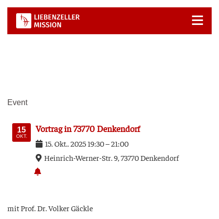
Zum
Inhalt
springen
Event
Vor­trag in 73770 Denkendorf
15
OKT.
15
.
Okt.
.
2025
19:30
–
21:00
Hein­rich-Wer­ner-Str. 9, 73770 Den­ken­dorf
mit Prof. Dr. Vol­ker Gäckle