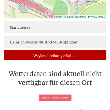
Leaflet
| ©
OpenStreetMap
|
Privacy Policy
Weg­be­schrei­bung erhalten
Wet­ter­da­ten sind aktu­ell nicht
ver­füg­bar für die­sen Ort
TER­MIN ABGELAUFEN