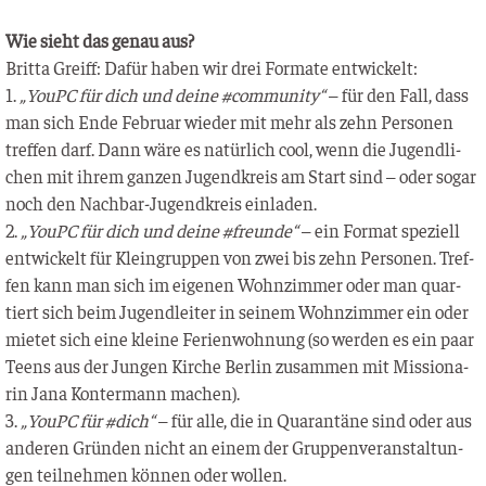
Wie sieht das genau aus?
Brit­ta Greiff: Dafür haben wir drei For­ma­te entwickelt:
1.
„YouPC für dich und dei­ne #com­mu­ni­ty“
– für den Fall, dass
man sich Ende Febru­ar wie­der mit mehr als zehn Per­so­nen
tref­fen darf. Dann wäre es natür­lich cool, wenn die Jugend­li­
chen mit ihrem gan­zen Jugend­kreis am Start sind – oder sogar
noch den Nach­bar-Jugend­kreis einladen.
2.
„YouPC für dich und dei­ne #freun­de“
– ein For­mat spe­zi­ell
ent­wi­ckelt für Klein­grup­pen von zwei bis zehn Per­so­nen. Tref­
fen kann man sich im eige­nen Wohn­zim­mer oder man quar­
tiert sich beim Jugend­lei­ter in sei­nem Wohn­zim­mer ein oder
mie­tet sich eine klei­ne Feri­en­woh­nung (so wer­den es ein paar
Teens aus der Jun­gen Kir­che Ber­lin zusam­men mit Mis­sio­na­
rin Jana Kon­ter­mann machen).
3.
„YouPC für #dich“
– für alle, die in Qua­ran­tä­ne sind oder aus
ande­ren Grün­den nicht an einem der Grup­pen­ver­an­stal­tun­
gen teil­neh­men kön­nen oder wollen.