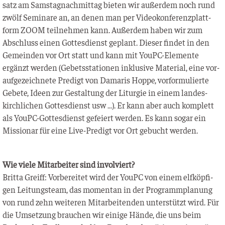
satz am Sams­tag­nach­mit­tag bie­ten wir außer­dem noch rund
zwölf Semi­na­re an, an denen man per Video­kon­fe­renz­platt­
form ZOOM teil­neh­men kann. Außer­dem haben wir zum
Abschluss einen Got­tes­dienst geplant. Die­ser fin­det in den
Gemein­den vor Ort statt und kann mit YouPC-Ele­men­te
ergänzt wer­den (Gebets­sta­tio­nen inklu­si­ve Mate­ri­al, eine vor­
auf­ge­zeich­ne­te Pre­digt von Dama­ris Hop­pe, vor­for­mu­lier­te
Gebe­te, Ideen zur Gestal­tung der Lit­ur­gie in einem lan­des­
kirch­li­chen Got­tes­dienst usw …). Er kann aber auch kom­plett
als YouPC-Got­tes­dienst gefei­ert wer­den. Es kann sogar ein
Mis­sio­nar für eine Live-Pre­digt vor Ort gebucht werden.
Wie vie­le Mit­ar­bei­ter sind involviert?
Brit­ta Greiff: Vor­be­rei­tet wird der YouPC von einem elf­köp­fi­
gen Lei­tungs­team, das momen­tan in der Pro­gramm­pla­nung
von rund zehn wei­te­ren Mit­ar­bei­ten­den unter­stützt wird. Für
die Umset­zung brau­chen wir eini­ge Hän­de, die uns beim