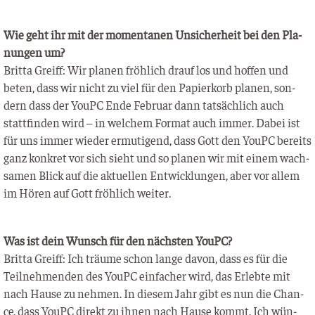
Wie geht ihr mit der momen­ta­nen Unsi­cher­heit bei den Pla­
nun­gen um?
Brit­ta Greiff: Wir pla­nen fröh­lich drauf los und hof­fen und
beten, dass wir nicht zu viel für den Papier­korb pla­nen, son­
dern dass der YouPC Ende Febru­ar dann tat­säch­lich auch
statt­fin­den wird – in wel­chem For­mat auch immer. Dabei ist
für uns immer wie­der ermu­ti­gend, dass Gott den YouPC bereits
ganz kon­kret vor sich sieht und so pla­nen wir mit einem wach­
sa­men Blick auf die aktu­el­len Ent­wick­lun­gen, aber vor allem
im Hören auf Gott fröh­lich weiter.
Was ist dein Wunsch für den nächs­ten YouPC?
Brit­ta Greiff: Ich träu­me schon lan­ge davon, dass es für die
Teil­neh­men­den des YouPC ein­fa­cher wird, das Erleb­te mit
nach Hau­se zu neh­men. In die­sem Jahr gibt es nun die Chan­
ce, dass YouPC direkt zu ihnen nach Hau­se kommt. Ich wün­