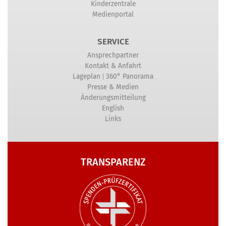
Kinderzentrale
Medienportal
SERVICE
Ansprechpartner
Kontakt & Anfahrt
|
Lageplan
360° Panorama
Presse & Medien
Änderungsmitteilung
English
Links
TRANSPARENZ