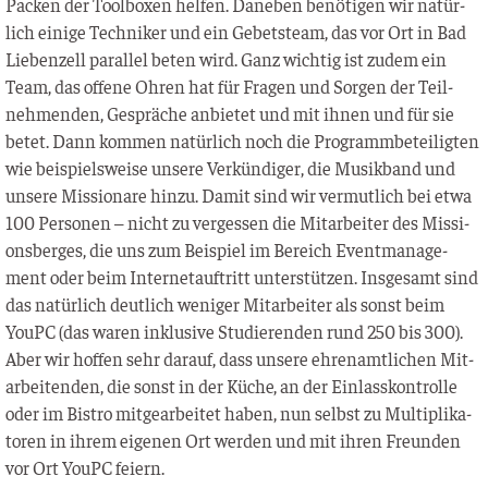
Packen der Tool­bo­xen hel­fen. Dane­ben benö­ti­gen wir natür­
lich eini­ge Tech­ni­ker und ein Gebets­team, das vor Ort in Bad
Lie­ben­zell par­al­lel beten wird. Ganz wich­tig ist zudem ein
Team, das offe­ne Ohren hat für Fra­gen und Sor­gen der Teil­
neh­men­den, Gesprä­che anbie­tet und mit ihnen und für sie
betet. Dann kom­men natür­lich noch die Pro­gramm­be­tei­lig­ten
wie bei­spiels­wei­se unse­re Ver­kün­di­ger, die Musik­band und
unse­re Mis­sio­na­re hin­zu. Damit sind wir ver­mut­lich bei etwa
100 Per­so­nen – nicht zu ver­ges­sen die Mit­ar­bei­ter des Mis­si­
ons­ber­ges, die uns zum Bei­spiel im Bereich Event­ma­nage­
ment oder beim Inter­net­auf­tritt unter­stüt­zen. Ins­ge­samt sind
das natür­lich deut­lich weni­ger Mit­ar­bei­ter als sonst beim
YouPC (das waren inklu­si­ve Stu­die­ren­den rund 250 bis 300).
Aber wir hof­fen sehr dar­auf, dass unse­re ehren­amt­li­chen Mit­
ar­bei­ten­den, die sonst in der Küche, an der Ein­lass­kon­trol­le
oder im Bis­tro mit­ge­ar­bei­tet haben, nun selbst zu Mul­ti­pli­ka­
to­ren in ihrem eige­nen Ort wer­den und mit ihren Freun­den
vor Ort YouPC feiern.