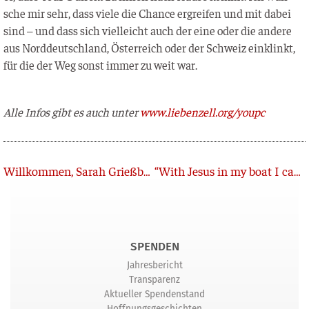
sche mir sehr, dass vie­le die Chan­ce ergrei­fen und mit dabei
sind – und dass sich viel­leicht auch der eine oder die ande­re
aus Nord­deutsch­land, Öster­reich oder der Schweiz ein­klinkt,
für die der Weg sonst immer zu weit war.
Alle Infos gibt es auch unter
www.liebenzell.org/youpc
Zurück
Willkommen, Sarah Grießbach!
“With Jesus in my boat I can smile at the storm”
SPENDEN
Jahresbericht
Transparenz
Aktueller Spendenstand
Hoffnungsgeschichten