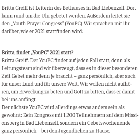
Brit­ta Greiff ist Lei­te­rin des Bet­hau­ses in Bad Lie­ben­zell. Dort
kann rund um die Uhr gebe­tet wer­den. Außer­dem lei­tet sie
den „Youth Pray­er Con­gress“ (YouPC). Wir spra­chen mit ihr
dar­über, wie er 2021 statt­fin­den wird:
Brit­ta, fin­det „YouPC“ 2021 statt?
Brit­ta Greiff: Der YouPC fin­det auf jeden Fall statt, denn als
Lei­tungs­team sind wir über­zeugt, dass es in die­ser beson­de­ren
Zeit Gebet mehr denn je braucht – ganz per­sön­lich, aber auch
für unser Land und für unse­re Welt. Wir wol­len nicht auf­hö­
ren, um Erwe­ckung zu beten und Gott zu bit­ten, dass er damit
bei uns anfängt.
Der nächs­te YouPC wird aller­dings etwas anders sein als
gewohnt: Kein Kon­gress mit 1.200 Teil­neh­mern auf dem Mis­si­
ons­berg in Bad Lie­ben­zell, son­dern ein Gebets­wo­chen­en­de
ganz per­sön­lich – bei den Jugend­li­chen zu Hause.