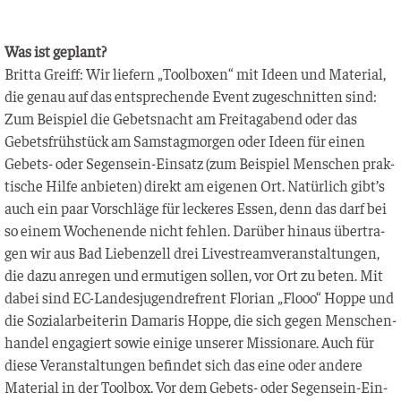
Was ist geplant?
Brit­ta Greiff: Wir lie­fern „Tool­bo­xen“ mit Ideen und Mate­ri­al,
die genau auf das ent­spre­chen­de Event zuge­schnit­ten sind:
Zum Bei­spiel die Gebets­nacht am Frei­tag­abend oder das
Gebets­früh­stück am Sams­tag­mor­gen oder Ideen für einen
Gebets- oder Segen­sein-Ein­satz (zum Bei­spiel Men­schen prak­
ti­sche Hil­fe anbie­ten) direkt am eige­nen Ort. Natür­lich gibt’s
auch ein paar Vor­schlä­ge für lecke­res Essen, denn das darf bei
so einem Wochen­en­de nicht feh­len. Dar­über hin­aus über­tra­
gen wir aus Bad Lie­ben­zell drei Live­stream­ver­an­stal­tun­gen,
die dazu anre­gen und ermu­ti­gen sol­len, vor Ort zu beten. Mit
dabei sind EC-Lan­des­ju­gend­re­f­rent Flo­ri­an „Flooo“ Hop­pe und
die Sozi­al­ar­bei­te­rin Dama­ris Hop­pe, die sich gegen Men­schen­
han­del enga­giert sowie eini­ge unse­rer Mis­sio­na­re. Auch für
die­se Ver­an­stal­tun­gen befin­det sich das eine oder ande­re
Mate­ri­al in der Tool­box. Vor dem Gebets- oder Segen­sein-Ein­