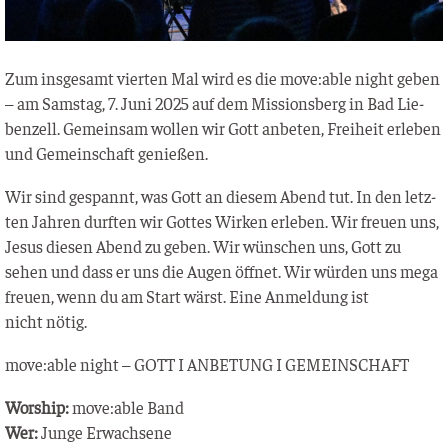
Zum ins­ge­samt vier­ten Mal wird es die move:able night geben
– am Sams­tag, 7. Juni 2025 auf dem Mis­si­ons­berg in Bad Lie­
ben­zell. Gemein­sam wol­len wir Gott anbe­ten, Frei­heit erle­ben
und Gemein­schaft genießen.
Wir sind gespannt, was Gott an die­sem Abend tut. In den letz­
ten Jah­ren durf­ten wir Got­tes Wir­ken erle­ben. Wir freu­en uns,
Jesus die­sen Abend zu geben. Wir wün­schen uns, Gott zu
sehen und dass er uns die Augen öff­net. Wir wür­den uns mega
freu­en, wenn du am Start wärst. Eine Anmel­dung ist
nicht nötig.
move:able night – GOTT I ANBETUNG I GEMEINSCHAFT
Wor­ship:
move:able Band
Wer:
Jun­ge Erwachsene